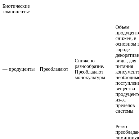
Биотические
компоненты:
Объем
продуцент
снижен, в
основном 
городе
декоратив
Снижено
виды, для
разнообразие.
питания
— продуценты
Преобладают
Преобладают
консумент
монокультуры
необходим
поступлен
вещества
продуцент
из-за
пределов
системы
Резко
преоблада
доминиру