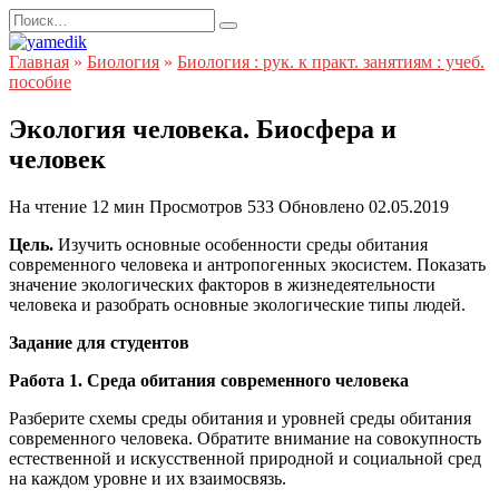
Перейти
Search
к
for:
содержанию
Главная
»
Биология
»
Биология : рук. к практ. занятиям : учеб.
пособие
Экология человека. Биосфера и
человек
На чтение
12 мин
Просмотров
533
Обновлено
02.05.2019
Цель.
Изучить основные особенности среды обитания
современного человека и антропогенных экосистем. Показать
значение экологических факторов в жизнедеятельности
человека и разобрать основные экологические типы людей.
Задание для студентов
Работа 1. Среда обитания современного человека
Разберите схемы среды обитания и уровней среды обитания
современного человека. Обратите внимание на совокупность
естественной и искусственной природной и социальной сред
на каждом уровне и их взаимосвязь.