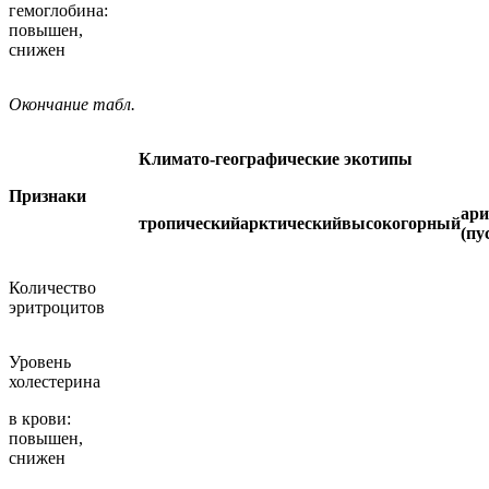
гемоглобина:
повышен,
снижен
Окончание табл.
Климато-географические экотипы
Признаки
ар
тропический
арктический
высокогорный
(пу
Количество
эритроцитов
Уровень
холестерина
в крови:
повышен,
снижен