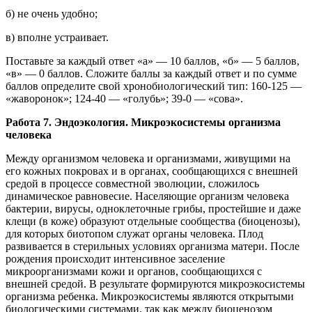
б) не очень удобно;
в) вполне устраивает.
Поставьте за каждый ответ «а» — 10 баллов, «б» — 5 баллов,
«в» — 0 баллов. Сложите баллы за каждый ответ и по сумме
баллов определите свой хронобиологический тип: 160-125 —
«жаворонок»; 124-40 — «голубь»; 39-0 — «сова».
Работа 7. Эндоэкология. Микроэкосистемы организма
человека
Между организмом человека и организмами, живущими на
его кожных покровах и в органах, сообщающихся с внешней
средой в процессе совместной эволюции, сложилось
динамическое равновесие. Населяющие организм человека
бактерии, вирусы, одноклеточные грибы, простейшие и даже
клещи (в коже) образуют отдельные сообщества (биоценозы),
для которых биотопом служат органы человека. Плод
развивается в стерильных условиях организма матери. После
рождения происходит интенсивное заселение
микроорганизмами кожи и органов, сообщающихся с
внешней средой. В результате формируются микроэкосистемы
организма ребенка. Микроэкосистемы являются открытыми
биологическими системами, так как между биоценозом