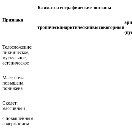
Климато-географические экотипы
Признаки
ар
тропический
арктический
высокогорный
(пу
Телосложение:
пикническое,
мускульное,
астеническое
Масса тела:
повышена,
понижена
Скелет:
массивный
с повышенным
содержанием