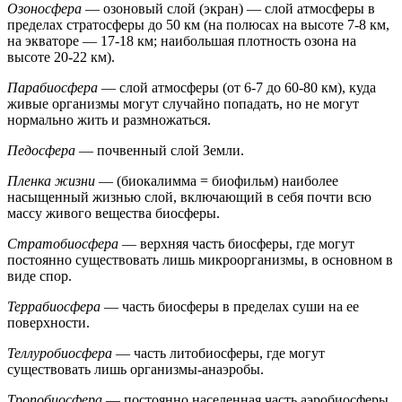
Озоносфера
— озоновый слой (экран) — слой атмосферы в
пределах стратосферы до 50 км (на полюсах на высоте 7-8 км,
на экваторе — 17-18 км; наибольшая плотность озона на
высоте 20-22 км).
Парабиосфера
— слой атмосферы (от 6-7 до 60-80 км), куда
живые организмы могут случайно попадать, но не могут
нормально жить и размножаться.
Педосфера
— почвенный слой Земли.
Пленка жизни
— (биокалимма = биофильм) наиболее
насыщенный жизнью слой, включающий в себя почти всю
массу живого вещества биосферы.
Стратобиосфера
— верхняя часть биосферы, где могут
постоянно существовать лишь микроорганизмы, в основном в
виде спор.
Террабиосфера
— часть биосферы в пределах суши на ее
поверхности.
Теллуробиосфера
— часть литобиосферы, где могут
существовать лишь организмы-анаэробы.
Тропобиосфера
— постоянно населенная часть аэробиосферы