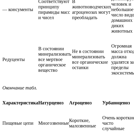
Соответствуют
В
человек и
принципу
животноводческих
— консументы
небольшое
пирамиды масс
агроценозах могут
число вид
и чисел
преобладать
домашних 
диких
животных
Огромная
В состоянии
Не в состоянии
масса отхо
минерализовать
минерализовать
должна
Редуценты
все мертвое
все органические
удалятся за
органическое
останки
пределы
вещество
экосистем
Окончание табл.
Характеристика
Натурценоз
Агроценоз
Урбаноценоз
Очень короткие
Короткие,
Пищевые цепи
Многозвенные
часто
малозвенные
случайные