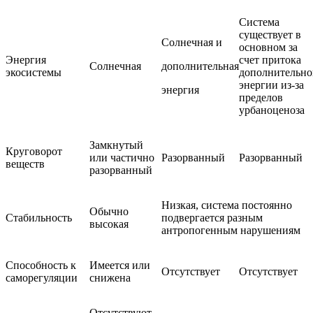
Система
существует в
Солнечная и
основном за
Энергия
счет притока
Солнечная
дополнительная
экосистемы
дополнительно
энергии из-за
энергия
пределов
урбаноценоза
Замкнутый
Круговорот
или частично
Разорванный
Разорванный
веществ
разорванный
Низкая, система постоянно
Обычно
Стабильность
подвергается разным
высокая
антропогенным нарушениям
Способность к
Имеется или
Отсутствует
Отсутствует
саморегуляции
снижена
Отсутствуют