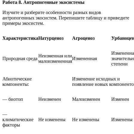
Работа 8. Антропогенные экосистемы
Изучите и разберите особенности разных видов
антропогенных экосистем. Перепишите таблицу и приведите
примеры экосистем.
Характеристика
Натурценоз
Агроценоз
Урбаноцен
Измененна
Неизменная или
Природная среда
Измененная
значитель
малоизмененная
степени
Абиотические
Изменение исходных и
компоненты:
появление новых компоненто
— биотоп
Неизменен
Малоизменен
Изменен
—
климатические
Не изменены
Не изменены
Изменены
факторы