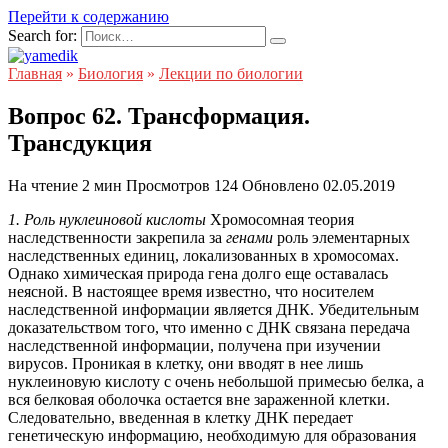
Перейти к содержанию
Search for:
Главная
»
Биология
»
Лекции по биологии
Вопрос 62. Трансформация.
Трансдукция
На чтение
2 мин
Просмотров
124
Обновлено
02.05.2019
1. Роль нуклеиновой кислоты
Хромосомная теория
наследственности закрепила за
генами
роль элементарных
наследственных единиц, локализованных в хромосомах.
Однако химическая природа гена долго еще оставалась
неясной. В настоящее время известно, что носителем
наследственной информации является ДНК. Убедительным
доказательством того, что именно с ДНК связана передача
наследственной информации, получена при изучении
вирусов. Проникая в клетку, они вводят в нее лишь
нуклеиновую кислоту с очень небольшой примесью белка, а
вся белковая оболочка остается вне зараженной клетки.
Следовательно, введенная в клетку ДНК передает
генетическую информацию, необходимую для образования