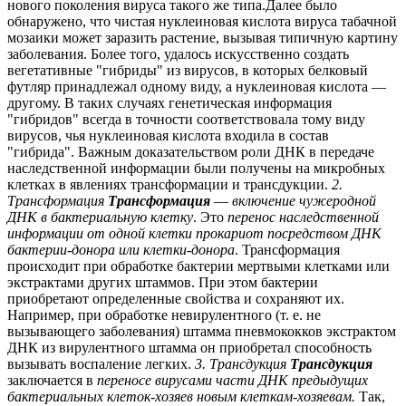
нового поколения вируса такого же типа.Далее было
обнаружено, что чистая нуклеиновая кислота вируса табачной
мозаики может заразить растение, вызывая типичную картину
заболевания. Более того, удалось искусственно создать
вегетативные "гибриды" из вирусов, в которых белковый
футляр принадлежал одному виду, а нуклеиновая кислота —
другому. В таких случаях генетическая информация
"гибридов" всегда в точности соответствовала тому виду
вирусов, чья нуклеиновая кислота входила в состав
"гибрида". Важным доказательством роли ДНК в передаче
наследственной информации были получены на микробных
клетках в явлениях трансформации и трансдукции.
2.
Трансформация
Трансформация
—
включение чужеродной
ДНК в бактериальную клетку
. Это
перенос наследственной
информации от одной клетки прокариот посредством ДНК
бактерии-донора или клетки-донора
. Трансформация
происходит при обработке бактерии мертвыми клетками или
экстрактами других штаммов. При этом бактерии
приобретают определенные свойства и сохраняют их.
Например, при обработке невирулентного (т. е. не
вызывающего заболевания) штамма пневмококков экстрактом
ДНК из вирулентного штамма он приобретал способность
вызывать воспаление легких.
3. Трансдукция
Трансдукция
заключается в
переносе вирусами части ДНК предыдущих
бактериальных клеток-хозяев новым клеткам-хозяевам.
Так,