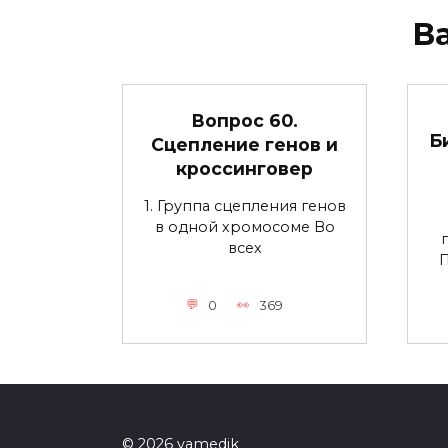
В
Вопрос 60.
Б
Сцепление генов и
кроссинговер
1. Группа сцепления генов
в одной хромосоме Во
всех
0
369
© 2026 yamedik