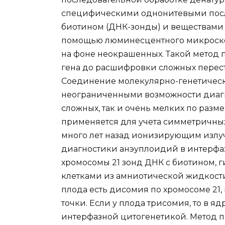
специфическими однонитевыми пос
биотином (ДНК-зонды) и веществами
помощью люминесцентного микроско
на фоне неокрашенных. Такой метод 
гена до расшифровки сложных перес
Соединение молекулярно-генетическ
неограниченными возможности диагн
сложных, так и очень мелких по разм
применяется для учета симметричны
много лет назад ионизирующим излуч
диагностики анэуплоидий в интерфа
хромосомы 21 зонд ДНК с биотином,
клетками из амниотической жидкости 
плода есть дисомия по хромосоме 21
точки. Если у плода трисомия, то в я
интерфазной цитогенетикой. Метод п