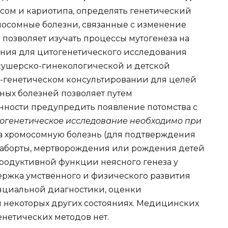
сом и кариотипа, определять генетический
мосомные болезни, связанные с изменение
 позволяет изучать процессы мутогенеза на
ания для цитогенетического исследования
кушерско-гинекологической и детской
о-генетическом консультировании для целей
ных болезней позволяет путем
ности предупредить появление потомства с
огенетическое исследование
необходимо при
на хромосомную болезнь (для подтверждения
 аборты, мертворождения или рождения детей
родуктивной функции неясного генеза у
ержка умственного и физического развития
нциальной диагностики, оценки
и некоторых других состояниях. Медицинских
нетических методов нет.