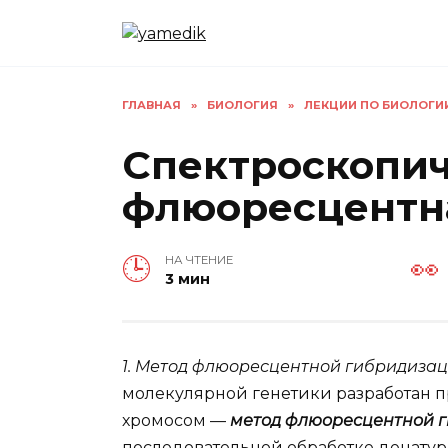
Перейти
к
содержанию
ГЛАВНАЯ
»
БИОЛОГИЯ
»
ЛЕКЦИИ ПО БИОЛОГИ
Спектроскопич
флюоресцентн
НА ЧТЕНИЕ
3 мин
1. Метод флюоресцентной гибридиза
молекулярной генетики разработан 
хромосом —
метод
флюоресцентной 
последовательной обработке денату