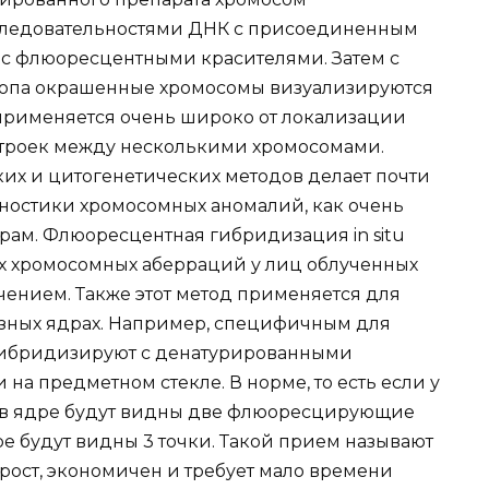
ледовательностями ДНК с присоединенным
 с флюоресцентными красителями. Затем с
па окрашенные хромосомы визуализируются
применяется очень широко от локализации
троек между несколькими хромосомами.
их и цитогенетических методов делает почти
остики хромосомных аномалий, как очень
ерам. Флюоресцентная гибридизация in situ
х хромосомных аберраций у лиц облученных
ением. Также этот метод применяется для
зных ядрах. Например, специфичным для
 гибридизируют с денатурированными
на предметном стекле. В норме, то есть если у
, в ядре будут видны две флюоресцирующие
дре будут видны 3 точки. Такой прием называют
рост, экономичен и требует мало времени