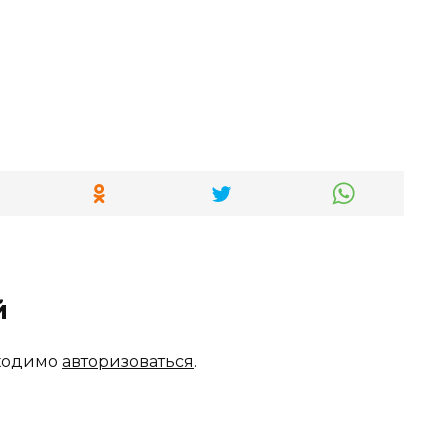
й
бходимо
авторизоваться
.