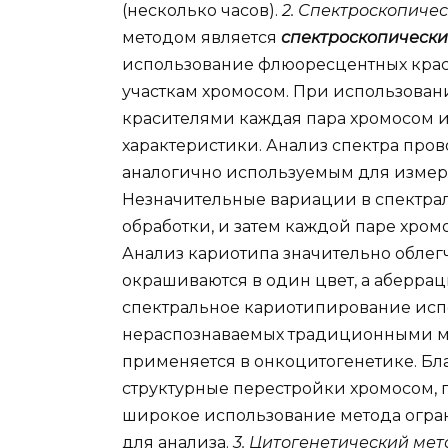
(несколько часов).
2. Спектроскопиче
методом является
спектроскопически
использование флюоресцентных кра
участкам хромосом. При использова
красителями каждая пара хромосом 
характеристики. Анализ спектра про
аналогично используемым для измере
Незначительные вариации в спектра
обработки, и затем каждой паре хро
Анализ кариотипа значительно облег
окрашиваются в один цвет, а аберрац
спектральное кариотипирование исп
нераспознаваемых традиционными ме
применяется в онкоцитогенетике. Бл
структурные перестройки хромосом, 
широкое использование метода огра
для анализа.
3. Цитогенетический мет