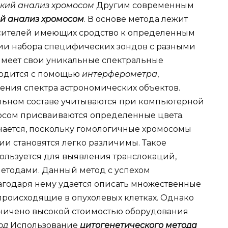
ский анализ хромосом
Другим современным
й анализ хромосом
. В основе метода лежит
сителей имеющих сродство к определенным
нии набора специфических зондов с разными
имеет свои уникальные спектральные
водится с помощью
интерферометра
,
ния спектра астрономических объектов.
льном составе учитываются при компьютерной
мосом присваиваются определенные цвета.
чается, поскольку гомологичные хромосомы
ии становятся легко различимы. Такое
ользуется для выявления транслокаций,
тодами. Данный метод с успехом
агодаря нему удается описать множественные
происходящие в опухолевых клетках. Однако
ничено высокой стоимостью оборудования
од
Использование
цитогенетического метода