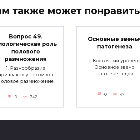
ам также может понравить
Вопрос 49.
Основные звень
иологическая роль
патогенеза
полового
размножения
1. Клеточный уровен
Основное звено
1. Разнообразие
патогенеза для
признаков у потомков
Половое размножение
0
471
0
342