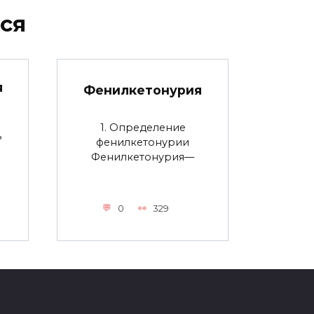
ся
я
Фенилкетонурия
1. Определение
ь
фенилкетонурии
Фенилкетонурия—
0
329