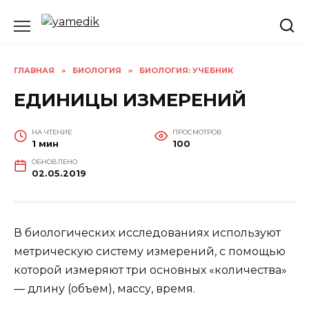
Перейти
к
содержанию
ГЛАВНАЯ
»
БИОЛОГИЯ
»
БИОЛОГИЯ: УЧЕБНИК
ЕДИНИЦЫ ИЗМЕРЕНИЙ
НА ЧТЕНИЕ
ПРОСМОТРОВ
1 мин
100
ОБНОВЛЕНО
02.05.2019
В биологических исследованиях используют
метрическую систему измерений, с помощью
которой измеряют три основных «количества»
— длину (объем), массу, время.