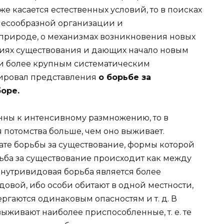
е касается естественных условий, то в поисках
елесообразной организации и
природе, о механизмах возникновения новых
виях существования и дающих начало новым
 и более крупным систематическим
ировал представления
о борьбе за
оре.
нны к интенсивному размножению, то в
 потомства больше, чем оно выживает.
ате борьбы за существование, формы которой
рьба за существование происходит как между
внутривидовая борьба является более
овой, ибо особи обитают в одной местности,
ргаются одинаковым опасностям и т. д. В
выживают наиболее приспособленные, т. е. те