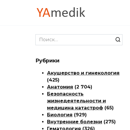
Перейти
к
содержанию
Search
for:
Рубрики
Акушерство и гинекология
(425)
Анатомия
(2 704)
Безопасность
жизнедеятельности и
медицина катастроф
(65)
Биология
(929)
Внутренние болезни
(275)
Гематология
(326)