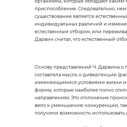
организмы, которые обладают каким
приспособление. Следовательно, не
существование является естественны
индивидуальных различий и изменен
естественным отбором, или пережива
Дарвин считал, что естественный от
Основу представлений Ч. Дарвина о
составляла мысль о дивергенции (рас
изменяющимися условиями жизни и б
формы, которые наиболее полно откло
направлениях. Это отклонение проис
вело к уменьшению конкуренции, та
получили возможность использовать 