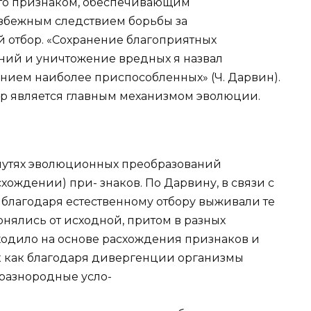
-то признаком, обеспечивающим
избежным следствием борьбы за
й отбор. «Сохранение благоприятных
ий и уничтожение вредных я назвал
нием наиболее приспособленных» (Ч. Дарвин).
бор является главным механизмом эволюции.
 путях эволюционных преобразований
хождении) при- знаков. По Дарвину, в связи с
лагодаря естественному отбору выживали те
нялись от исходной, притом в разных
ходило на основе расхождения признаков и
к как благодаря дивергенции организмы
разнородные усло-