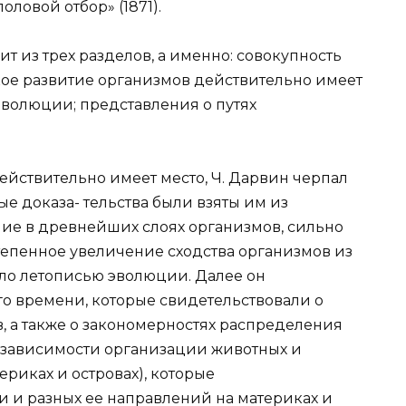
оловой отбор» (1871).
 из трех разделов, а именно: совокупность
ское развитие организмов действительно имеет
эволюции; представления о путях
действительно имеет место, Ч. Дарвин черпал
ые доказа- тельства были взяты им из
ие в древнейших слоях организмов, сильно
тепенное увеличение сходства организмов из
ло летописью эволюции. Далее он
о времени, которые свидетельствовали о
 а также о закономерностях распределения
й зависимости организации животных и
ериках и островах), которые
и и разных ее направлений на материках и