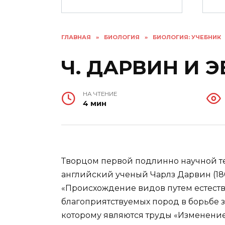
ГЛАВНАЯ
»
БИОЛОГИЯ
»
БИОЛОГИЯ: УЧЕБНИК
Ч. ДАРВИН И 
НА ЧТЕНИЕ
4 мин
Творцом первой подлинно научной т
английский ученый Чарлз Дарвин (180
«Происхождение видов путем естеств
благоприятствуемых пород в борьбе з
которому являются труды «Изменени