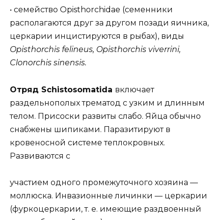
• семейство Opisthorchidae (семенники
располагаются друг за другом позади яичника,
церкарии инцистируются в рыбах), виды
Opisthorchis felineus, Opisthorchis viverrini,
Clonorchis sinensis.
Отряд Schistosomatida
включает
раздельнополых трематод с узким и длинным
телом. Присоски развиты слабо. Яйца обычно
снабжены шипиками. Паразитируют в
кровеносной системе теплокровных.
Развиваются с
участием одного промежуточного хозяина —
моллюска. Инвазионные личинки — церкарии
(фуркоцеркарии, т. е. имеющие раздвоенный