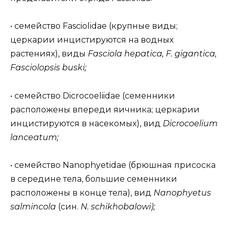
• семейство Fasciolidae (крупные виды;
церкарии инцистируются на водных
растениях), виды
Fasciola hepatica, F. gigantica,
Fasciolopsis buski;
•
семейство Dicrocoeliidae (семенники
расположены впереди яичника; церкарии
инцистируются в насекомых), вид
Dicrocoelium
lanceatum;
•
семейство Nanophyetidae (брюшная присоска
в середине тела, большие семенники
расположены в конце тела), вид
Nanophyetus
salmincola
(син.
N. schikhobalowi);