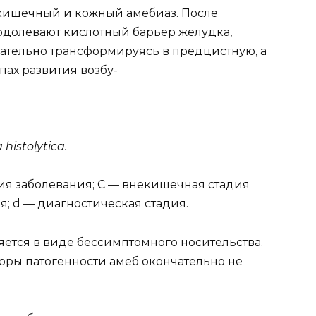
ишечный и кожный амебиаз. После
одолевают кислотный барьер желудка,
вательно трансформируясь в предцистную, а
пах развития возбу-
istolytica.
дия заболевания; С — внекишечная стадия
я; d — диагностическая стадия.
яется в виде бессимптомного носительства.
ры патогенности амеб окончательно не