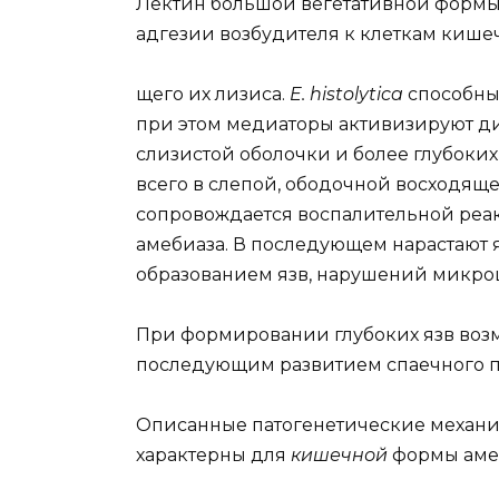
Лектин большой вегетативной формы 
адгезии возбудителя к клеткам кише
щего их лизиса.
E. histolytica
способны
при этом медиаторы активизируют д
слизистой оболочки и более глубоки
всего в слепой, ободочной восходящ
сопровождается воспалительной реа
амебиаза. В последующем нарастают я
образованием язв, нарушений микр
При формировании глубоких язв воз
последующим развитием спаечного п
Описанные патогенетические механ
характерны для
кишечной
формы аме