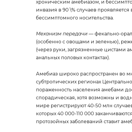
хроническим амебиазом, и бессимпто
инвазия в 90 \% случаев проявляется
бессимптомного носительства.
Механизм передачи
— фекально-ора
(особенно с овощами и зеленью), ре
(через руки, загрязненные цистами ам
анальных половых контактах).
Амебиаз широко распространен во мн
субтропических регионах Центральн
пораженность населения амебами дост
спорадическая, хотя возможны и вод
мире регистрируют 40-50 млн случаев
которых 40 000-110 000 заканчиваются
протозойных заболеваний ставит амеб