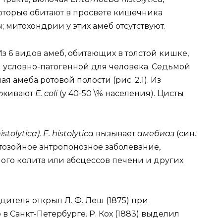
оторые обитают в просвете кишечника
 митохондрии у этих амеб отсутствуют.
 Из 6 видов амеб, обитающих в толстой кишке,
я условно-патогенной для человека. Седьмой
я амеба ротовой полости (рис. 2.1). Из
руживают
E. coli
(у 40-50 \% населения). Цисты
tolytica). E. histolytica
вызывает
амебиаз
(син.:
тозойное антропонозное заболевание,
ого колита или абсцессов печени и других
дителя открыл Л. Ф. Леш (1875) при
Санкт-Петербурге. Р. Кох (1883) выделил