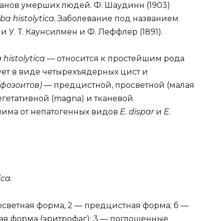
анов умерших людей. Ф. Шаудинн (1903)
a histolytica.
Заболевание под названием
У. Т. Каунсилмен и Ф. Леффлер (1891).
histolytica
— относится к простейшим рода
вует в виде четырехъядерных цист и
офозоитов)
— предцистной, просветной (малая
егетативной (magna) и тканевой.
чима от непатогенных видов
E. dispar
и
E.
ca.
росветная форма, 2 — предцистная форма; б —
ная форма (эритрофаг): 3 — поглощенные