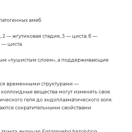
атогенных амеб.
, 2 — жгутиковая стадия, 3 — циста; б —
 — циста.
ным «пушистым слоем», а поддерживающие
тся временными структурами —
коллоидные вещества могут изменять свое
ического геля до эндоплазматического золя.
ются сократительными свойствами
тракта, включая
Entamoeba histolytica,