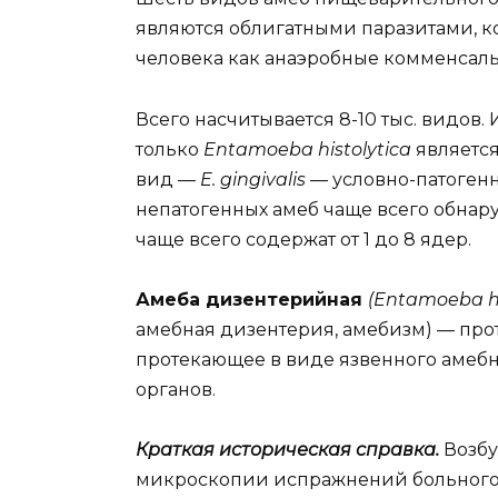
являются облигатными паразитами, к
человека как анаэробные комменсалы;
Всего насчитывается 8-10 тыс. видов.
только
Entamoeba histolytica
являетс
вид —
E. gingivalis
— условно-патогенна
непатогенных амеб чаще всего обна
чаще всего содержат от 1 до 8 ядер.
Амеба дизентерийная
(Entamoeba his
амебная дизентерия, амебизм) — про
протекающее в виде язвенного амебн
органов.
Краткая историческая справка.
Возбу
микроскопии испражнений больного в 