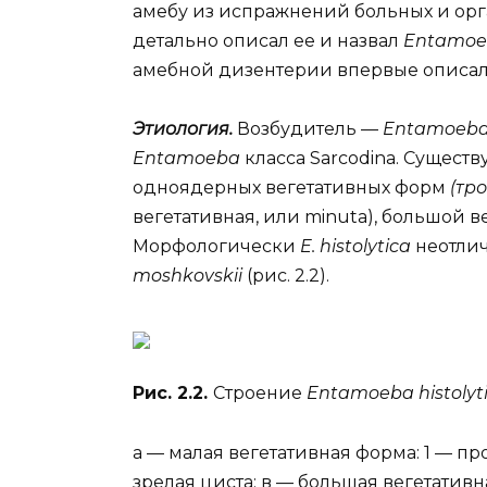
амебу из испражнений больных и орг
детально описал ее и назвал
Entamoeb
амебной дизентерии впервые описали 
Этиология.
Возбудитель —
Entamoeba 
Entamoeba
класса Sarcodina. Сущест
одноядерных вегетативных форм
(тр
вегетативная, или minuta), большой в
Морфологически
E. histolytica
неотли
moshkovskii
(рис. 2.2).
Рис. 2.2.
Строение
Entamoeba histolyti
а — малая вегетативная форма: 1 — п
зрелая циста; в — большая вегетатив