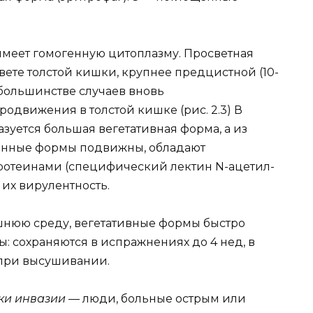
меет гомогенную цитоплазму. Просветная
вете толстой кишки, крупнее предцистной (10-
 большинстве случаев вновь
одвижения в толстой кишке (рис. 2.3) В
азуется большая вегетативная форма, а из
генные формы подвижны, обладают
отеинами (специфический лектин N-ацетил-
их вирулентность.
нюю среду, вегетативные формы быстро
ы: сохраняются в испражнениях до 4 нед, в
 при высушивании.
ики инвазии
— люди, больные острым или