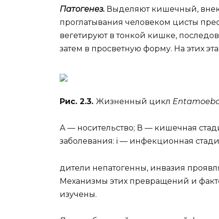
Патогенез.
Выделяют кишечный, внек
проглатывания человеком цисты пре
вегетируют в тонкой кишке, последо
затем в просветную форму. На этих эта
Рис. 2.3.
Жизненный цикл
Entamoeba h
А — носительство; В — кишечная ста
заболевания: i — инфекционная стади
дители непатогенны, инвазия проявл
Механизмы этих превращений и факто
изучены.