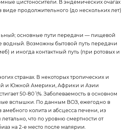
мные цистоносители. В эндемических очагах
 в виде продолжительного (до нескольких лет)
льный; основные пути передачи — пищевой
же водный. Возможны бытовой путь передачи
еб) и иногда контактный путь (при ротовых и
огих странах. В некоторых тропических и
ой и Южной Америки, Африки и Азии
игает 50-80 \%. Заболеваемость в основном
ные вспышки. По данным ВОЗ, ежегодно в
 амебного колита и абсцесса печени, из
 летально, что по уровню смертности от
иаз на 2-е место после малярии.