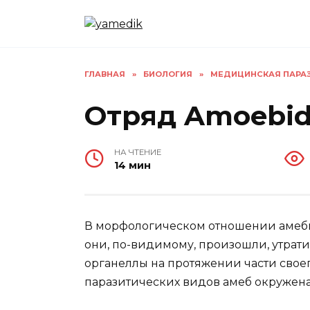
Перейти
к
содержанию
ГЛАВНАЯ
»
БИОЛОГИЯ
»
МЕДИЦИНСКАЯ ПАРАЗ
Отряд Amoebi
НА ЧТЕНИЕ
14 мин
В морфологическом отношении амебы 
они, по-видимому, произошли, утрат
органеллы на протяжении части свое
паразитических видов амеб окружена