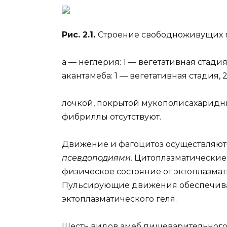
Рис. 2.1.
Строение свободноживущих п
а — неглерия: 1 — вегетативная стадия
акантамеба: 1 — вегетативная стадия, 2
лочкой, покрытой мукополисахарид
фибриллы отсутствуют.
Движение и фагоцитоз осуществляю
псевдоподиями.
Цитоплазматические 
физическое состояние от эктоплазмат
Пульсирующие движения обеспечива
эктоплазматического геля.
Шесть видов амеб пищеварительного 