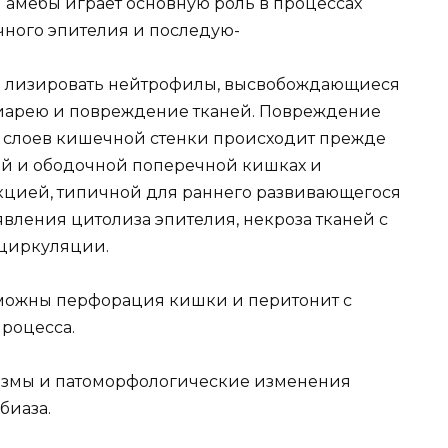
амебы играет основную роль в процессах
чного эпителия и последую-
 лизировать нейтрофилы, высвобождающиеся
иарею и повреждение тканей. Повреждение
х слоев кишечной стенки происходит прежде
ей и ободочной поперечной кишках и
кцией, типичной для раннего развивающегося
вления цитолиза эпителия, некроза тканей с
оциркуляции.
можны перфорация кишки и перитонит с
роцесса.
измы и патоморфологические изменения
биаза.