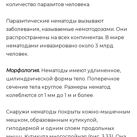
количество паразитов человека.
Паразитические нематоды вызывают
заболевания, называемые
нематодозами.
Они
распространены на всех континентах. В мире
нематодами инвазировано около 3 млрд
человек.
Морфология.
Нематоды имеют удлиненное,
цилиндрической формы тело. Поперечное
сечение тела круглое. Размеры нематод
колеблются от 1 мм до 1 м и более.
Снаружи нематоды покрыты кожно-мышечным
мешком, образованным кутикулой,
гиподермой и одним слоем продольных
мышц. Кутикула многослойная (рис. 3.33). Она