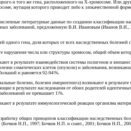
ного и того же гена, расположенного на Х-хромосоме. Или др
осоме, мутация которого приводит либо к злокачественной фор
исленные литературные данные по созданию классификации нас
ых заболеваний, предложенную В.И. Ивановым (Иванов В.И., 2
 одного гена, доля которых от всех наследственных болезней с
те нарушения числа или структуры хромосом, общий объем котор
кают в результате взаимодействия системы полигенов и внешне
болезни соматических клеток (опухоли) и заболевания, возникаю
ольшой и равняется 92-94\%.
иальные болезни, болезни импринтинга) возникают в результат
щие в результате наследования от обоих родителей идентичных
заболеваний не превышает 1\%.
икают в результате иммунологической реакции организма матери
азработку общих принципов классификации наследственных болез
очков Н.П., 1997; Бочков Н.П. и соавт., 2001; Бочков Н.П., 200