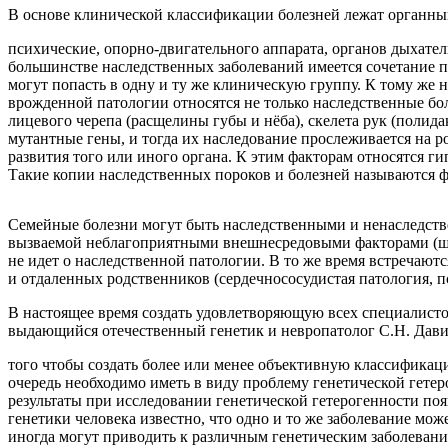
В основе клинической классификации болезней лежат органн
психические, опорно-двигательного аппарата, органов дыхатель
большинстве наследственных заболеваний имеется сочетание п
могут попасть в одну и ту же клиническую группу. К тому же 
врожденной патологии относятся не только наследственные б
лицевого черепа (расщелины губы и нёба), скелета рук (полид
мутантные гены, и тогда их наследование прослеживается на 
развития того или иного органа. К этим факторам относятся ги
Такие копии наследственных пороков и болезней называются 
Семейные болезни могут быть наследственными и ненаследстве
вызваемой неблагоприятными внешнесредовыми факторами (шум,
не идет о наследственной патологии. В то же время встречают
и отдаленных родственников (сердечнососудистая патология, 
В настоящее время создать удовлетворяющую всех специалисто
выдающийся отечественный генетик и невропатолог С.Н. Давиде
того чтобы создать более или менее объективную классификац
очередь необходимо иметь в виду проблему генетической гетер
результаты при исследовании генетической гетерогенности по
генетики человека известно, что одно и то же заболевание мож
иногда могут приводить к различным генетическим заболевания