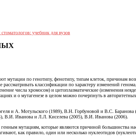
 стоматологов: учебник для вузов
НЫХ
т мутации по генотипу, фенотипу, типам клеток, причинам возн
же рассматривать классификации по характеру изменений генома
нение числа хромосом) и цитоплазматические (изменения неядер
тациях и о мутагенезе в целом можно почерпнуть в авторитетн
еля и А. Мотульского (1989), В.Н. Горбуновой и В.С. Баранова (
4), В.И. Иванова и Л.Л. Киселева (2005), В.И. Иванова (2006).
к генным мутациям, которые являются причиной большинства на
ивают, как правило, один или несколько нуклеотидов (нуклеотид