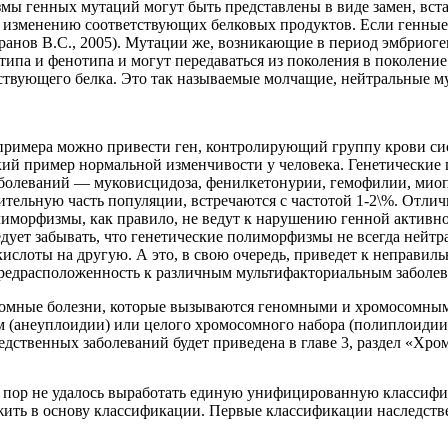
мы генных мутаций могут быть представлены в виде замен, вст
у изменению соответствующих белковых продуктов. Если генны
ранов В.С., 2005). Мутации же, возникающие в период эмбриоген
отипа и фенотипа и могут передаваться из поколения в поколен
тствующего белка. Это так называемые молчащие, нейтральные 
 примера можно привести ген, контролирующий группу крови сис
кий пример нормальной изменчивости у человека. Генетические 
аболеваний — муковисцидоза, фенилкетонурии, гемофилии, миоп
тельную часть популяции, встречаются с частотой 1-2\%. Отли
лиморфизмы, как правило, не ведут к нарушению генной активн
ледует забывать, что генетические полиморфизмы не всегда нейт
кислоты на другую. А это, в свою очередь, приведет к неправ
редрасположенность к различным мультифакториальным заболев
омные болезни, которые вызываются геномными и хромосомными
м (анеуплоидии) или целого хромосомного набора (полиплоиди
едственных заболеваний будет приведена в главе 3, раздел «Хро
х пор не удалось выработать единую унифицированную классиф
ложить в основу классификации. Первые классификации наследст