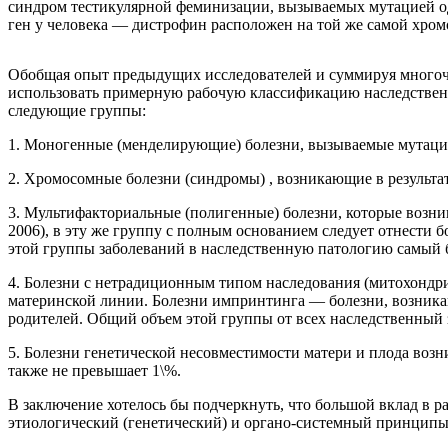
синдром тестикулярной феминизации, вызываемых мутацией од
ген у человека — дистрофин расположен на той же самой хром
Обобщая опыт предыдущих исследователей и суммируя многоч
использовать примерную рабочую классификацию наследственн
следующие группы:
1. Моногенные (менделирующие) болезни, вызываемые мутацией
2. Хромосомные болезни (синдромы) , возникающие в результа
3. Мультифакториальные (полигенные) болезни, которые возни
2006), в эту же группу с полным основанием следует отнести 
этой группы заболеваний в наследственную патологию самый б
4. Болезни с нетрадиционным типом наследования (митохондр
материнской линии. Болезни импринтинга — болезни, возникаю
родителей. Общий объем этой группы от всех наследственный 
5. Болезни генетической несовместимости матери и плода возн
также не превышает 1\%.
В заключение хотелось бы подчеркнуть, что большой вклад в р
этиологический (генетический) и органо-системный принципы (Б