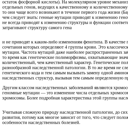
остаток фосфорной кислоты). На молекулярном уровне механиз
отдельных генов, ведущих к качественному и количественном
то они чаще всего возникают в течение первого года жизни (Ба
чем следует знать: генные мутации приводят к изменению ген
не всегда приводят к изменению структуры и функции соотве
затрагивают структуру самого гена
и не приводят к каким-либо изменениям фенотипа. В качестве
сочетания которых определяют 4 группы крови. Это классичес
мутации. Частота мутаций даже наиболее распространенных з
то время как генетические полиморфизмы, охватывающие значи
количественный, чем качественный характер. Генетические по
разнообразной наследственной патологии. В то же время не с
генетического кода и тем самым вызывать замену одной амино
наследственных структур, вызывая тем самым определенную п
Другим классом наследственных заболеваний являются хромос
геномные мутации — это изменение числа отдельных хромосо
хромосомы. Более подробная характеристика этой группы насл
Учитывая сложную природу наследственной патологии, до си
развития, потому как многое зависит от того, что следует по
особенности наследственных болезней.