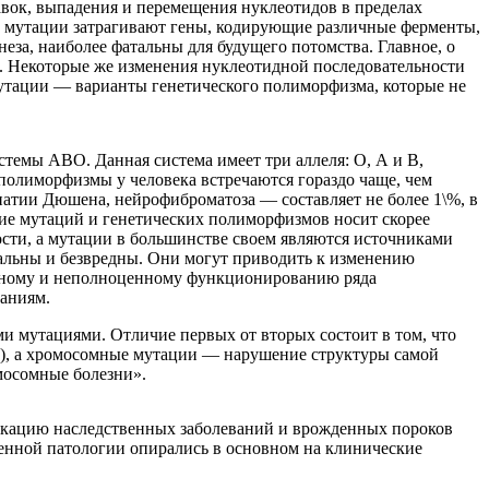
авок, выпадения и перемещения нуклеотидов в пределах
е мутации затрагивают гены, кодирующие различные ферменты,
еза, наиболее фатальны для будущего потомства. Главное, о
ие. Некоторые же изменения нуклеотидной последовательности
мутации — варианты генетического полиморфизма, которые не
темы АВО. Данная система имеет три аллеля: О, А и В,
полиморфизмы у человека встречаются гораздо чаще, чем
атии Дюшена, нейрофиброматоза — составляет не более 1\%, в
чие мутаций и генетических полиморфизмов носит скорее
ости, а мутации в большинстве своем являются источниками
ральны и безвредны. Они могут приводить к изменению
ильному и неполноценному функционированию ряда
аниям.
 мутациями. Отличие первых от вторых состоит в том, что
и), а хромосомные мутации — нарушение структуры самой
мосомные болезни».
икацию наследственных заболеваний и врожденных пороков
венной патологии опирались в основном на клинические