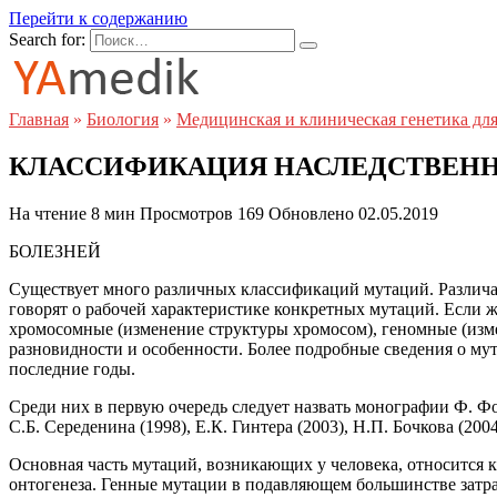
Перейти к содержанию
Search for:
Главная
»
Биология
»
Медицинская и клиническая генетика для
КЛАССИФИКАЦИЯ НАСЛЕДСТВЕН
На чтение
8 мин
Просмотров
169
Обновлено
02.05.2019
БОЛЕЗНЕЙ
Существует много различных классификаций мутаций. Различаю
говорят о рабочей характеристике конкретных мутаций. Если 
хромосомные (изменение структуры хромосом), геномные (изме
разновидности и особенности. Более подробные сведения о му
последние годы.
Среди них в первую очередь следует назвать монографии Ф. Фог
С.Б. Середенина (1998), Е.К. Гинтера (2003), Н.П. Бочкова (200
Основная часть мутаций, возникающих у человека, относится 
онтогенеза. Генные мутации в подавляющем большинстве затраг