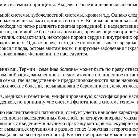
ый и системный принципы. Выделяют болезни нервно-мышечные
ной системы, зубочелюстной системы, крови и т.д. Однако следу
оражения нескольких органов и систем. Если же использовать о
необходимо четко различать понятия врожденной и наследственн
олезни, но и любые болезни и аномалии, проявляющиеся при ро
актилия, синдактилия), некоторые пороки сердца и внутренних 
родословных. Однако нередко сходные пороки вызывают вредные
поксия плода, острые авитаминозы и вирусные заболевания (крас
фенокопиями. Фенокопии не наследуются.
нными. Термин «семейная болезнь» может быть по праву отнесе
 вибрация, запыленность, недостаточное полноценное питание, 
ся семьи, где наследственные предрасположенности чаще наблюд
психические болезни, невынашивание беременности, аллергическ
в, медиков и генетиков, унифицированную классификацию насле
нков, по принципу «не система фенотипов, а система генов», н
ию наследственной патологии, следует учесть наиболее характе
огенности наследственных болезней, на которую впервые указал
явились с введением в научную практику методов молекулярно-би
ет вызываться мутациями в разных генах (локусная гетерогенност
м (аллельная гетерогенность). В качестве примера можно приве