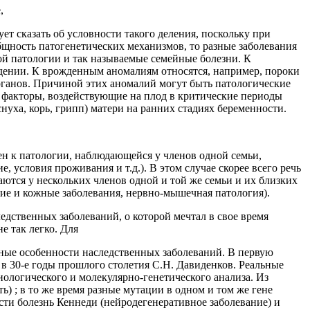
,
ет сказать об условности такого деления, поскольку при
бщность патогенетических механизмов, то разные заболевания
ой патологии и так называемые семейные болезни. К
ждении. К врожденным аномалиям относятся, например, пороки
органов. Причиной этих аномалий могут быть патологические
 факторы, воздействующие на плод в критические периоды
нуха, корь, грипп) матери на ранних стадиях беременности.
н к патологии, наблюдающейся у членов одной семьи,
условия проживания и т.д.). В этом случае скорее всего речь
аются у нескольких членов одной и той же семьи и их близких
ие и кожные заболевания, нервно-мышечная патология).
дственных заболеваний, о которой мечтал в свое время
е так легко. Для
рные особенности наследственных заболеваний. В первую
 в 30-е годы прошлого столетия С.Н. Давиденков. Реальные
ологического и молекулярно-генетического анализа. Из
ь) ; в то же время разные мутации в одном и том же гене
сти болезнь Кеннеди (нейродегенеративное заболевание) и