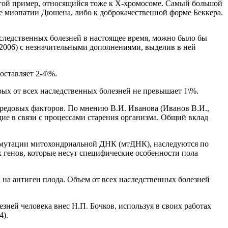
угой пример, относящийся тоже к Х-хромосоме. Самый большой
ме миопатии Дюшена, либо к доброкачественной форме Беккера.
ледственных болезней в настоящее время, можно было бы
006) с незначительными дополнениями, выделив в ней
оставляет 2-4\%.
ых от всех наследственных болезней не превышает 1\%.
средовых факторов. По мнению В.И. Иванова (Иванов В.И.,
щие в связи с процессами старения организма. Общий вклад
е мутации митохондриальной ДНК (мтДНК), наследуются по
 генов, которые несут специфические особенности пола
 на антиген плода. Объем от всех наследственных болезней
ней человека внес Н.П. Бочков, используя в своих работах
4).