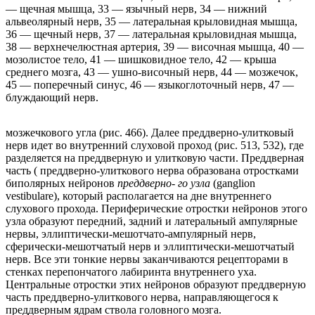
— щечная мышца, 33 — язычный нерв, 34 — нижний
альвеолярный нерв, 35 — латеральная крыловидная мышца,
36 — щечный нерв, 37 — латеральная крыловидная мышца,
38 — верхнечелюстная артерия, 39 — височная мышца, 40 —
мозолистое тело, 41 — шишковидное тело, 42 — крыша
среднего мозга, 43 — ушно-височный нерв, 44 — мозжечок,
45 — поперечный синус, 46 — языкоглоточный нерв, 47 —
блуждающий нерв.
мозжечкового угла (рис. 466). Далее преддверно-улитковый
нерв идет во внутренний слуховой проход (рис. 513, 532), где
разделяется на преддверную и улитковую части. Преддверная
часть ( преддверно-улиткового нерва образована отростками
биполярных нейронов
преддверно- го узла
(ganglion
vestibulare), который располагается на дне внутреннего
слухового прохода. Периферические отростки нейронов этого
узла образуют передний, задний и латеральный ампулярные
нервы, эллиптически-мешотчато-ампулярный нерв,
сферически-мешотчатый нерв и эллиптически-мешотчатый
нерв. Все эти тонкие нервы заканчиваются рецепторами в
стенках перепончатого лабиринта внутреннего уха.
Центральные отростки этих нейронов образуют преддверную
часть преддверно-улиткового нерва, направляющегося к
преддверным ядрам ствола головного мозга.