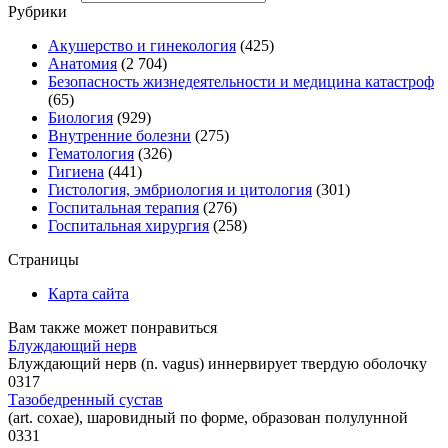
Рубрики
Акушерство и гинекология
(425)
Анатомия
(2 704)
Безопасность жизнедеятельности и медицина катастроф
(65)
Биология
(929)
Внутренние болезни
(275)
Гематология
(326)
Гигиена
(441)
Гистология, эмбриология и цитология
(301)
Госпитальная терапия
(276)
Госпитальная хирургия
(258)
Страницы
Карта сайта
Вам также может понравиться
Блуждающий нерв
Блуждающий нерв (n. vagus) иннервирует твердую оболочку
0
317
Тазобедренный сустав
(art. coxae), шаровидный по форме, образован полулунной
0
331