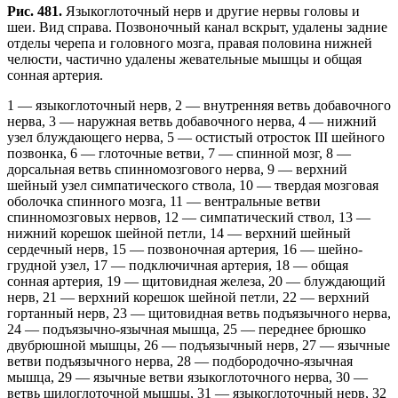
Рис. 481.
Языкоглоточный нерв и другие нервы головы и
шеи. Вид справа. Позвоночный канал вскрыт, удалены задние
отделы черепа и головного мозга, правая половина нижней
челюсти, частично удалены жевательные мышцы и общая
сонная артерия.
1 — языкоглоточный нерв, 2 — внутренняя ветвь добавочного
нерва, 3 — наружная ветвь добавочного нерва, 4 — нижний
узел блуждающего нерва, 5 — остистый отросток III шейного
позвонка, 6 — глоточные ветви, 7 — спинной мозг, 8 —
дорсальная ветвь спинномозгового нерва, 9 — верхний
шейный узел симпатического ствола, 10 — твердая мозговая
оболочка спинного мозга, 11 — вентральные ветви
спинномозговых нервов, 12 — симпатический ствол, 13 —
нижний корешок шейной петли, 14 — верхний шейный
сердечный нерв, 15 — позвоночная артерия, 16 — шейно-
грудной узел, 17 — подключичная артерия, 18 — общая
сонная артерия, 19 — щитовидная железа, 20 — блуждающий
нерв, 21 — верхний корешок шейной петли, 22 — верхний
гортанный нерв, 23 — щитовидная ветвь подъязычного нерва,
24 — подъязычно-язычная мышца, 25 — переднее брюшко
двубрюшной мышцы, 26 — подъязычный нерв, 27 — язычные
ветви подъязычного нерва, 28 — подбородочно-язычная
мышца, 29 — язычные ветви языкоглоточного нерва, 30 —
ветвь шилоглоточной мышцы, 31 — языкоглоточный нерв, 32