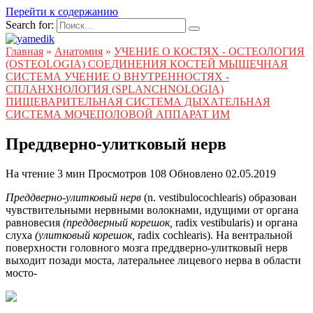
Перейти к содержанию
Search for:
Главная
»
Анатомия
»
УЧЕНИЕ О КОСТЯХ - ОСТЕОЛОГИЯ
(OSTEOLOGIA) СОЕДИНЕНИЯ КОСТЕЙ МЫШЕЧНАЯ
СИСТЕМА УЧЕНИЕ О ВНУТРЕННОСТЯХ -
СПЛАНХНОЛОГИЯ (SPLANCHNOLOGIA)
ПИЩЕВАРИТЕЛЬНАЯ СИСТЕМА ДЫХАТЕЛЬНАЯ
СИСТЕМА МОЧЕПОЛОВОЙ АППАРАТ ИМ
Преддверно-улитковый нерв
На чтение
3 мин
Просмотров
108
Обновлено
02.05.2019
Преддверно-улитковый нерв
(n. vestibulocochlearis) образован
чувствительными нервными волокнами, идущими от органа
равновесия
(преддверный корешок,
radix vestibularis) и органа
слуха
(улитковый корешок,
radix cochlearis). На вентральной
поверхности головного мозга преддверно-улитковый нерв
выходит позади моста, латеральнее лицевого нерва в области
мосто-