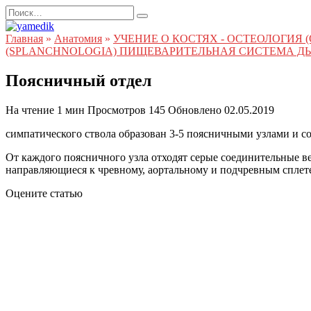
Перейти
Search
к
for:
содержанию
Главная
»
Анатомия
»
УЧЕНИЕ О КОСТЯХ - ОСТЕОЛОГИЯ
(SPLANCHNOLOGIA) ПИЩЕВАРИТЕЛЬНАЯ СИСТЕМА Д
Поясничный отдел
На чтение
1 мин
Просмотров
145
Обновлено
02.05.2019
симпатического ствола образован 3-5 поясничными узлами и
От каждого поясничного узла отходят серые соединительные 
направляющиеся к чревному, аортальному и подчревным сплете
Оцените статью