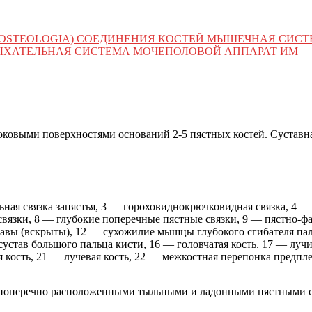
 (OSTEOLOGIA) СОЕДИНЕНИЯ КОСТЕЙ МЫШЕЧНАЯ СИС
ЫХАТЕЛЬНАЯ СИСТЕМА МОЧЕПОЛОВОЙ АППАРАТ ИМ
у боковыми поверхностями оснований 2-5 пястных костей. Суставн
ьная связка запястья, 3 — гороховиднокрючковидная связка, 4 
связки, 8 — глубокие поперечные пястные связки, 9 — пястно-ф
тавы (вскрыты), 12 — сухожилие мышцы глубокого сгибателя п
устав большого пальца кисти, 16 — головчатая кость. 17 — лучис
я кость, 21 — лучевая кость, 22 — межкостная перепонка предпле
 поперечно расположенными тыльными и ладонными пястными с