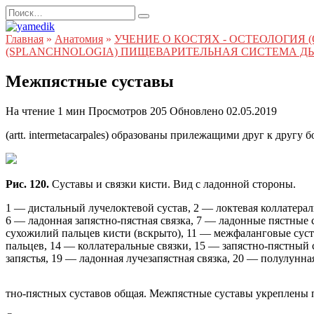
Перейти
Search
к
for:
содержанию
Главная
»
Анатомия
»
УЧЕНИЕ О КОСТЯХ - ОСТЕОЛОГИЯ
(SPLANCHNOLOGIA) ПИЩЕВАРИТЕЛЬНАЯ СИСТЕМА Д
Межпястные суставы
На чтение
1 мин
Просмотров
205
Обновлено
02.05.2019
(artt. intermetacarpales) образованы прилежащими друг к друг
Рис. 120.
Суставы и связки кисти. Вид с ладонной стороны.
1 — дистальный лучелоктевой сустав, 2 — локтевая коллатерал
6 — ладонная запястно-пястная связка, 7 — ладонные пястные 
сухожилий пальцев кисти (вскрыто), 11 — межфаланговые сус
пальцев, 14 — коллатеральные связки, 15 — запястно-пястный с
запястья, 19 — ладонная лучезапястная связка, 20 — полулунна
тно-пястных суставов общая. Межпястные суставы укреплены