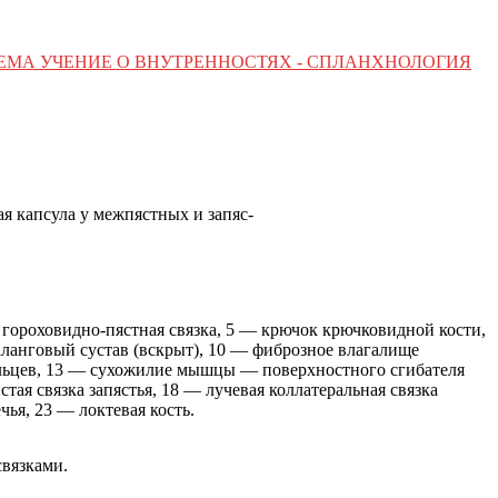
ТЕМА УЧЕНИЕ О ВНУТРЕННОСТЯХ - СПЛАНХНОЛОГИЯ
ая капсула у межпястных и запяс-
— гороховидно-пястная связка, 5 — крючок крючковидной кости,
аланговый сустав (вскрыт), 10 — фиброзное влагалище
альцев, 13 — сухожилие мышцы — поверхностного сгибателя
тая связка запястья, 18 — лучевая коллатеральная связка
чья, 23 — локтевая кость.
вязками.