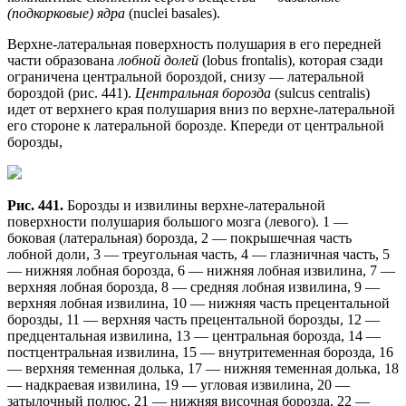
(подкорковые) ядра
(nuclei basales).
Верхне-латеральная поверхность полушария в его передней
части образована
лобной долей
(lobus frontalis), которая сзади
ограничена центральной бороздой, снизу — латеральной
бороздой (рис. 441).
Центральная борозда
(sulcus centralis)
идет от верхнего края полушария вниз по верхне-латеральной
его стороне к латеральной борозде. Кпереди от центральной
борозды,
Рис. 441.
Борозды и извилины верхне-латеральной
поверхности полушария большого мозга (левого). 1 —
боковая (латеральная) борозда, 2 — покрышечная часть
лобной доли, 3 — треугольная часть, 4 — глазничная часть, 5
— нижняя лобная борозда, 6 — нижняя лобная извилина, 7 —
верхняя лобная борозда, 8 — средняя лобная извилина, 9 —
верхняя лобная извилина, 10 — нижняя часть прецентальной
борозды, 11 — верхняя часть прецентальной борозды, 12 —
предцентальная извилина, 13 — центральная борозда, 14 —
постцентральная извилина, 15 — внутритеменная борозда, 16
— верхняя теменная долька, 17 — нижняя теменная долька, 18
— надкраевая извилина, 19 — угловая извилина, 20 —
затылочный полюс, 21 — нижняя височная борозда, 22 —