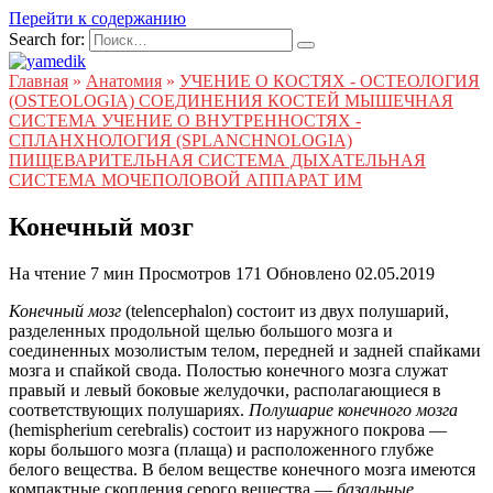
Перейти к содержанию
Search for:
Главная
»
Анатомия
»
УЧЕНИЕ О КОСТЯХ - ОСТЕОЛОГИЯ
(OSTEOLOGIA) СОЕДИНЕНИЯ КОСТЕЙ МЫШЕЧНАЯ
СИСТЕМА УЧЕНИЕ О ВНУТРЕННОСТЯХ -
СПЛАНХНОЛОГИЯ (SPLANCHNOLOGIA)
ПИЩЕВАРИТЕЛЬНАЯ СИСТЕМА ДЫХАТЕЛЬНАЯ
СИСТЕМА МОЧЕПОЛОВОЙ АППАРАТ ИМ
Конечный мозг
На чтение
7 мин
Просмотров
171
Обновлено
02.05.2019
Конечный мозг
(telencephalon) состоит из двух полушарий,
разделенных продольной щелью большого мозга и
соединенных мозолистым телом, передней и задней спайками
мозга и спайкой свода. Полостью конечного мозга служат
правый и левый боковые желудочки, располагающиеся в
соответствующих полушариях.
Полушарие конечного мозга
(hemispherium cerebralis) состоит из наружного покрова —
коры большого мозга (плаща) и расположенного глубже
белого вещества. В белом веществе конечного мозга имеются
компактные скопления серого вещества —
базальные