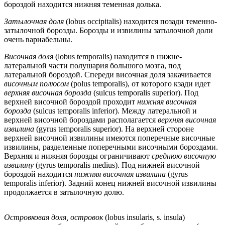
бороздой находится нижняя теменная долька.
Затылочная доля
(lobus occipitalis) находится позади теменно-
затылочной борозды. Борозды и извилины затылочной доли
очень вариабельны.
Височная доля
(lobus temporalis) находится в нижне-
латеральной части полушария большого мозга, под
латеральной бороздой. Спереди височная доля закачивается
височным полюсом
(polus temporalis), от которого кзади идет
верхняя височная борозда
(sulcus temporalis superior). Под
верхней височной бороздой проходит
нижняя височная
борозда
(sulcus temporalis inferior). Между латеральной и
верхней височной бороздами располагается
верхняя височная
извилина
(gyrus temporalis superior). На верхней стороне
верхней височной извилины имеются поперечные височные
извилины, разделенные поперечными височными бороздами.
Верхняя и нижняя борозды ограничивают
среднюю височную
извилину
(gyrus temporalis medius). Под нижней височной
бороздой находится
нижняя височная извилина
(gyrus
temporalis inferior). Задний конец нижней височной извилины
продолжается в затылочную долю.
Островковая доля, островок
(lobus insularis, s. insula)