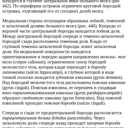
находится в глубине латеральной ямки большого мозга (рис
442). По периферии островок ограничен круговой бороздой
островка, отделяющей его от соседних долей мозга.
Медиальная сторона полушария образована лобной, теменной
и затылочной долями большого мозга (рис. 440). Кпереди от
верхней части центральной борозды находится лобная доля.
Между центральной бороздой спереди и теменно-затылочной
бороздой сзади расположена теменная доля. Кзади от
глубокой теменно-затылочной борозды лежит затылочная
доля. На медиальной поверхности находится
ориентированное в передне-заднем направлении
мозолис- тое
тело
(corpus callosum), ограниченное снизу бороздой
мозолистого тела, которая кзади переходит в
борозду
гиппокампа
(sulcus hippocampi), в глубине которой в виде
тонкой полоски находится
зубчатая извилина
(gyrus dentatus).
Над бороздой мозолистого тела расположена
поясная извилина
(gyrus cinguli). Поясная извилина, ее перешеек и уходящая
вниз
парагиппокампальная извилина
(gyrus parahippocampalis)
образуют
сводчатую извилину
(gyrus fornicatus). Над поясной
извилиной проходит
поясная борозда
(sulcus cinguli).
Спереди и сзади от предцентральной борозды располагается
парацентральная долька
(lobulus paracentralis). Через
затылочную долю спереди назад проходит
шпорная борозда