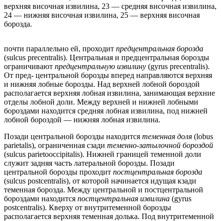
верхняя височная извилина, 23 — средняя височная извилина,
24 — нижняя височная извилина, 25 — верхняя височная
борозда.
почти параллельно ей, проходит
предцентральная борозда
(sulcus precentralis). Центральная и предцентральная борозды
ограничивают
предцентральную извилину
(gyrus precentralis).
От пред- центральной борозды вперед направляются верхняя
и нижняя лобные борозды. Над верхней лобной бороздой
располагается верхняя лобная извилина, занимающая верхние
отделы лобной доли. Между верхней и нижней лобными
бороздами находится средняя лобная извилина, под нижней
лобной бороздой — нижняя лобная извилина.
Позади центральной борозды находится
теменная доля
(lobus
parietalis), ограниченная сзади
теменно-затылочной бороздой
(sulcus parietooccipitalis). Нижней границей теменной доли
служит задняя часть латеральной борозды. Позади
центральной борозды проходит
постцентральная борозда
(sulcus postcentralis), от которой начинается идущая кзади
теменная борозда. Между центральной и постцентральной
бороздами находится
постцентральная извилина
(gyrus
postcentralis). Кверху от внутритеменной борозды
располагается верхняя теменная долька. Под внутритеменной