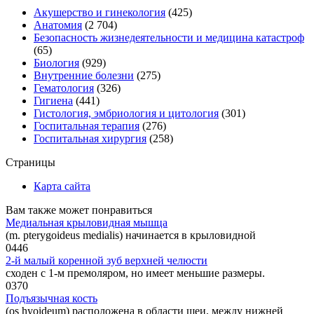
Акушерство и гинекология
(425)
Анатомия
(2 704)
Безопасность жизнедеятельности и медицина катастроф
(65)
Биология
(929)
Внутренние болезни
(275)
Гематология
(326)
Гигиена
(441)
Гистология, эмбриология и цитология
(301)
Госпитальная терапия
(276)
Госпитальная хирургия
(258)
Страницы
Карта сайта
Вам также может понравиться
Медиальная крыловидная мышца
(m. pterygoideus medialis) начинается в крыловидной
0
446
2-й малый коренной зуб верхней челюсти
сходен с 1-м премоляром, но имеет меньшие размеры.
0
370
Подъязычная кость
(os hyoideum) расположена в области шеи, между нижней