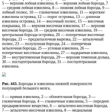
5 — верхняя лобная извилина, 6 — верхняя лобная борозда, 7
— средняя лобная извилина, 8 — нижняя лобная борозда, 9 —
лобный полюс, 10 — глазничные извилины, 11 — короткие
извилины островка, 12 — порог островка, 13 — длинная
извилина островка, 14 — височный полюс, 15 — височная
покрышка, 16 — верхняя височная извилина, 17 — верхняя
височная борозда, 18 — средняя височная извилина, 19 —
центральная борозда островка, 20 — поперечные височные
борозды, 21 — предзатылочная вырезка, 22 — затылочный
полюс, 23 — полулунная борозда, 24 — поперечная
затылочная борозда, 25 — угловая извилина, 26 —
поперечные височные извилины, 27 — надкраевая извилина,
28 — внутритеменная борозда, 29 — верхняя теменная долька,
30 — постцентральная борозда, 31 — постцентральная
извилина.
Рис. 443.
Борозды и извилины нижней поверхности
полушарий большого мозга.
1 — прямая извилина, 2 — обонятельная борозда, 3 —
глазничная борозда, 4 — глазничные извилины, 5 — переднее
продырявленное вещество, 6 — затылочно-височная борозда,
7 — затылочно-височная извилина, 8 — медиальная