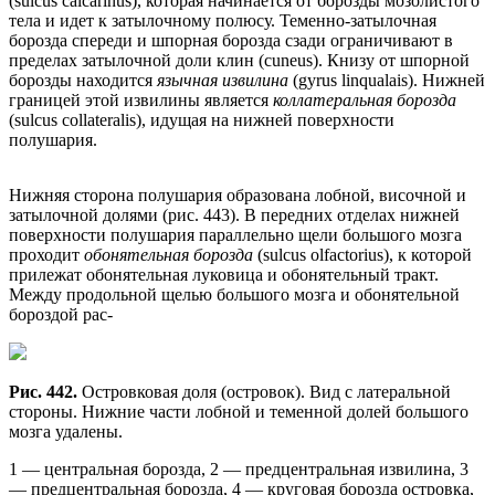
(sulcus calcarinus), которая начинается от борозды мозолистого
тела и идет к затылочному полюсу. Теменно-затылочная
борозда спереди и шпорная борозда сзади ограничивают в
пределах затылочной доли клин (cuneus). Книзу от шпорной
борозды находится
язычная извилина
(gyrus linqualais). Нижней
границей этой извилины является
коллатеральная борозда
(sulcus collateralis), идущая на нижней поверхности
полушария.
Нижняя сторона полушария образована лобной, височной и
затылочной долями (рис. 443). В передних отделах нижней
поверхности полушария параллельно щели большого мозга
проходит
обонятельная борозда
(sulcus olfactorius), к которой
прилежат обонятельная луковица и обонятельный тракт.
Между продольной щелью большого мозга и обонятельной
бороздой рас-
Рис. 442.
Островковая доля (островок). Вид с латеральной
стороны. Нижние части лобной и теменной долей большого
мозга удалены.
1 — центральная борозда, 2 — предцентральная извилина, 3
— предцентральная борозда, 4 — круговая борозда островка,