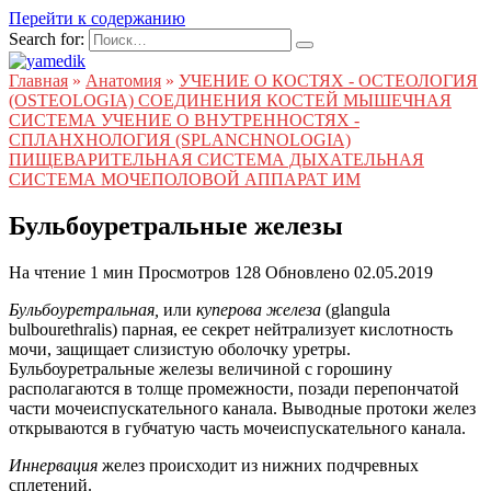
Перейти к содержанию
Search for:
Главная
»
Анатомия
»
УЧЕНИЕ О КОСТЯХ - ОСТЕОЛОГИЯ
(OSTEOLOGIA) СОЕДИНЕНИЯ КОСТЕЙ МЫШЕЧНАЯ
СИСТЕМА УЧЕНИЕ О ВНУТРЕННОСТЯХ -
СПЛАНХНОЛОГИЯ (SPLANCHNOLOGIA)
ПИЩЕВАРИТЕЛЬНАЯ СИСТЕМА ДЫХАТЕЛЬНАЯ
СИСТЕМА МОЧЕПОЛОВОЙ АППАРАТ ИМ
Бульбоуретральные железы
На чтение
1 мин
Просмотров
128
Обновлено
02.05.2019
Бульбоуретральная,
или
куперова железа
(glangula
bulbourethralis) парная, ее секрет нейтрализует кислотность
мочи, защищает слизистую оболочку уретры.
Бульбоуретральные железы величиной с горошину
располагаются в толще промежности, позади перепончатой
части мочеиспускательного канала. Выводные протоки желез
открываются в губчатую часть мочеиспускательного канала.
Иннервация
желез происходит из нижних подчревных
сплетений.