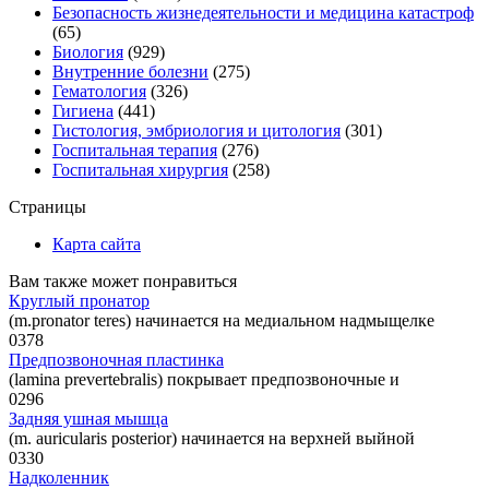
Безопасность жизнедеятельности и медицина катастроф
(65)
Биология
(929)
Внутренние болезни
(275)
Гематология
(326)
Гигиена
(441)
Гистология, эмбриология и цитология
(301)
Госпитальная терапия
(276)
Госпитальная хирургия
(258)
Страницы
Карта сайта
Вам также может понравиться
Круглый пронатор
(m.pronator teres) начинается на медиальном надмыщелке
0
378
Предпозвоночная пластинка
(lamina prevertebralis) покрывает предпозвоночные и
0
296
Задняя ушная мышца
(m. auricularis posterior) начинается на верхней выйной
0
330
Надколенник