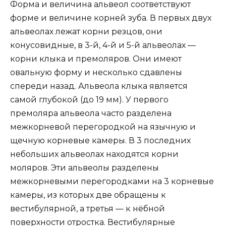
Форма и величина альвеол соответствуют
форме и величине корней зуба. В первых двух
альвеолах лежат корни резцов, они
конусовидные, в 3-й, 4-й и 5-й альвеолах —
корни клыка и премоляров. Они имеют
овальную форму и несколько сдавлены
спереди назад. Альвеола клыка является
самой глубокой (до 19 мм). У первого
премоляра альвеола часто разделена
межкорневой перегородкой на язычную и
щечную корневые камеры. В 3 последних
небольших альвеолах находятся корни
моляров. Эти альвеолы разделены
межкорневыми перегородками на 3 корневые
камеры, из которых две обращены к
вестибулярной, а третья — к нёбной
поверхности отростка. Вестибулярные