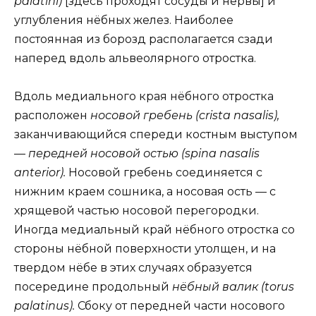
palatini)
[здесь проходят сосуды и нервы] и
углубления нёбных желез. Наиболее
постоянная из борозд располагается сзади
наперед вдоль альвеолярного отростка.
Вдоль медиального края нёбного отростка
расположен
носовой гребень (crista nasalis),
заканчивающийся спереди костным выступом
—
передней носовой остью (spina nasalis
anterior).
Носовой гребень соединяется с
нижним краем сошника, а носовая ость — с
хрящевой частью носовой перегородки.
Иногда медиальный край нёбного отростка со
стороны нёбной поверхности утолщен, и на
твердом нёбе в этих случаях образуется
посередине продольный
нёбный валик (torus
palatinus).
Сбоку от передней части носового