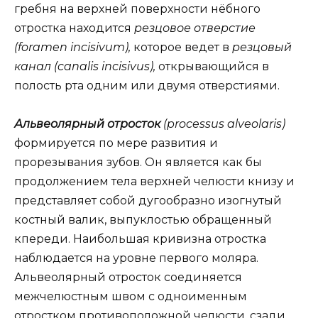
гребня на верхней поверхности нёбного
отростка находится
резцовое отверстие
(foramen incisivum),
которое ведет в
резцовый
канал (canalis incisivus),
открывающийся в
полость рта одним или двумя отверстиями.
Альвеолярный отросток
(processus alveolaris)
формируется по мере развития и
прорезывания зубов. Он является как бы
продолжением тела верхней челюсти книзу и
представляет собой дугообразно изогнутый
костный валик, выпуклостью обращенный
кпереди. Наибольшая кривизна отростка
наблюдается на уровне первого моляра.
Альвеолярный отросток соединяется
межчелюстным швом с одноименным
отростком противоположной челюсти, сзади