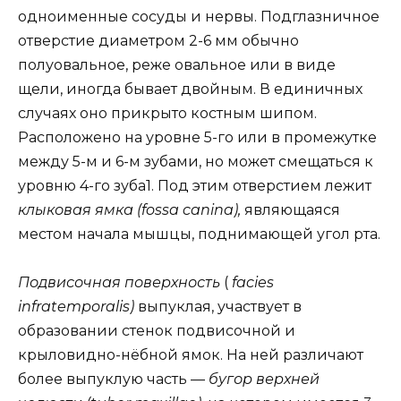
одноименные сосуды и нервы. Подглазничное
отверстие диаметром 2-6 мм обычно
полуовальное, реже овальное или в виде
щели, иногда бывает двойным. В единичных
случаях оно прикрыто костным шипом.
Расположено на уровне 5-го или в промежутке
между 5-м и 6-м зубами, но может смещаться к
уровню 4-го зуба1. Под этим отверстием лежит
клыковая ямка (fossa canina),
являющаяся
местом начала мышцы, поднимающей угол рта.
Подвисочная поверхность
(
facies
infratemporalis)
выпуклая, участвует в
образовании стенок подвисочной и
крыловидно-нёбной ямок. На ней различают
более выпуклую часть —
бугор верхней