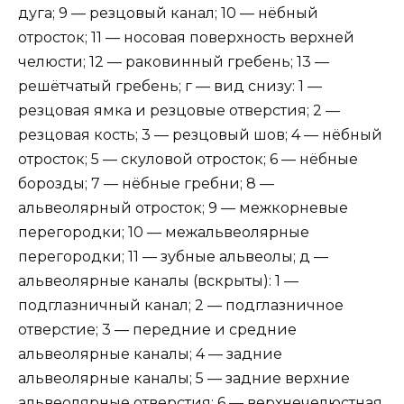
дуга; 9 — резцовый канал; 10 — нёбный
отросток; 11 — носовая поверхность верхней
челюсти; 12 — раковинный гребень; 13 —
решётчатый гребень; г — вид снизу: 1 —
резцовая ямка и резцовые отверстия; 2 —
резцовая кость; 3 — резцовый шов; 4 — нёбный
отросток; 5 — скуловой отросток; 6 — нёбные
борозды; 7 — нёбные гребни; 8 —
альвеолярный отросток; 9 — межкорневые
перегородки; 10 — межальвеолярные
перегородки; 11 — зубные альвеолы; д —
альвеолярные каналы (вскрыты): 1 —
подглазничный канал; 2 — подглазничное
отверстие; 3 — передние и средние
альвеолярные каналы; 4 — задние
альвеолярные каналы; 5 — задние верхние
альвеолярные отверстия; 6 — верхнечелюстная