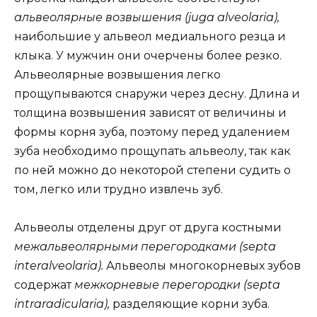
альвеолярные возвышения (juga alveolaria),
наибольшие у альвеол медиального резца и
клыка. У мужчин они очерчены более резко.
Альвеолярные возвышения легко
прощупываются снаружи через десну. Длина и
толщина возвышения зависят от величины и
формы корня зуба, поэтому перед удалением
зуба необходимо прощупать альвеолу, так как
по ней можно до некоторой степени судить о
том, легко или трудно извлечь зуб.
Альвеолы отделены друг от друга костными
межальвеолярными перегородками (septa
interalveolaria).
Альвеолы многокорневых зубов
содержат
межкорневые перегородки (septa
intraradicularia),
разделяющие корни зуба.