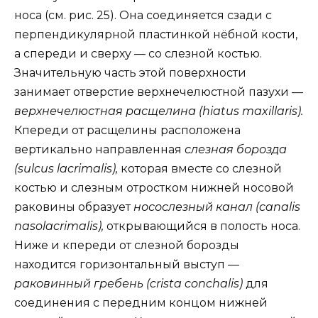
носа (см. рис. 25). Она соединяется сзади с
перпендикулярной пластинкой нёбной кости,
а спереди и сверху — со слезной костью.
Значительную часть этой поверхности
занимает отверстие верхнечелюстной пазухи —
верхнечелюстная расщелина (hiatus maxillaris).
Кпереди от расщелины расположена
вертикально направленная
слезная борозда
(sulcus lacrimalis),
которая вместе со слезной
костью и слезным отростком нижней носовой
раковины образует
носослезный канал (canalis
nasolacrimalis),
открывающийся в полость носа.
Ниже и кпереди от слезной борозды
находится горизонтальный выступ —
раковинный гребень (crista conchalis)
для
соединения с передним концом нижней