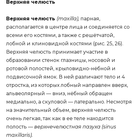
Верхняя челюсть
Верхняя челюсть
(maxilla),
парная,
располагается в центре лица и соединяется со
всеми его костями, а также с решётчатой,
лобной и клиновидной костями (рис. 25, 26).
Верхняя челюсть принимает участие в
образовании стенок глазницы, носовой и
ротовой полостей, крыловидно-нёбной и
подвисочной ямок. В ней различают тело и 4
отростка, из которых лобный направлен вверх,
альвеолярный — вниз, нёбный обращен
медиально, а скуловой — латерально. Несмотря
на значительный объем, верхняя челюсть
очень легкая, так как в ее теле находится
полость —
верхнечелюстная пазуха (sinus
maxillaris).