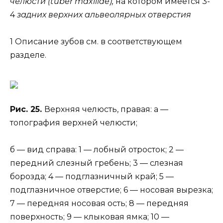
челюсти (tuber maxillae),
на котором имеется 3-
4
задних верхних альвеолярных отверстия
1 Описание зубов см. в соответствующем
разделе.
Рис. 25.
Верхняя челюсть, правая: а —
топография верхней челюсти;
б — вид справа: 1 — лобный отросток; 2 —
передний слезный гребень; 3 — слезная
борозда; 4 — подглазничный край; 5 —
подглазничное отверстие; 6 — носовая вырезка;
7 — передняя носовая ость; 8 — передняя
поверхность; 9 — клыковая ямка; 10 —