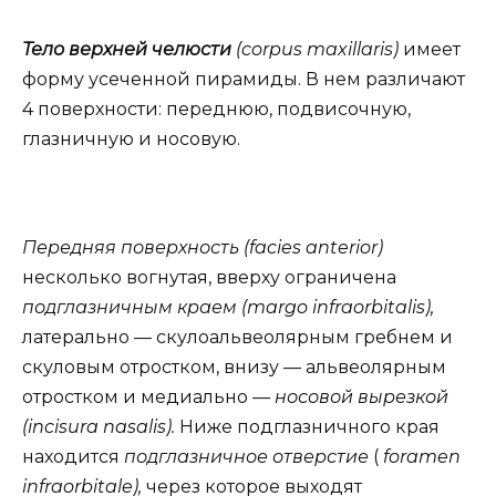
Тело верхней челюсти
(corpus maxillaris)
имеет
форму усеченной пирамиды. В нем различают
4 поверхности: переднюю, подвисочную,
глазничную и носовую.
Передняя поверхность (facies anterior)
несколько вогнутая, вверху ограничена
подглазничным краем (margo infraorbitalis),
латерально — скулоальвеолярным гребнем и
скуловым отростком, внизу — альвеолярным
отростком и медиально —
носовой вырезкой
(incisura nasalis).
Ниже подглазничного края
находится
подглазничное отверстие
(
foramen
infraorbitale),
через которое выходят