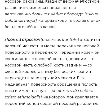
носовой раковины. Кзади от верхнечелюстной
расщелины имеется направленная
вертикально
большая нёбная борозда (sulcus
palatinus major),
которая входит в состав стенок
большого нёбного канала.
Лобный отросток
(processus frontalis)
отходит от
верхней челюсти в месте перехода ее носовой
поверхности в переднюю. Передним краем он
соединяется с носовой костью, верхним — с
носовой частью лобной кости, задним — со
слезной костью, а внизу без резких границ
переходит в тело верхней челюсти. Его
медиальная поверхность обращена в полость
носа и имеет выступ —
решётчатый гребень
(crista ethmoidalis),
на котором прикрепляется
передний конец средней носовой раковины.