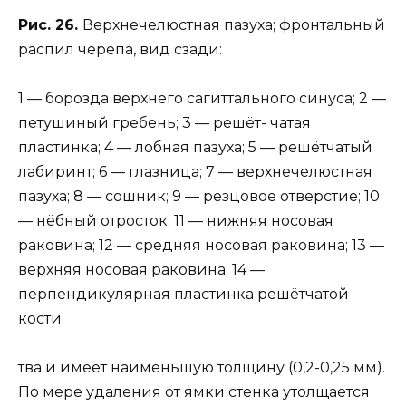
Рис. 26.
Верхнечелюстная пазуха; фронтальный
распил черепа, вид сзади:
1 — борозда верхнего сагиттального синуса; 2 —
петушиный гребень; 3 — решёт- чатая
пластинка; 4 — лобная пазуха; 5 — решётчатый
лабиринт; 6 — глазница; 7 — верхнечелюстная
пазуха; 8 — сошник; 9 — резцовое отверстие; 10
— нёбный отросток; 11 — нижняя носовая
раковина; 12 — средняя носовая раковина; 13 —
верхняя носовая раковина; 14 —
перпендикулярная пластинка решётчатой
кости
тва и имеет наименьшую толщину (0,2-0,25 мм).
По мере удаления от ямки стенка утолщается