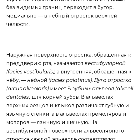
без видимых границ переходит в бугор,
медиально — в нёбный отросток верхней
челюсти.
Наружная поверхность отростка, обращенная к
преддверию рта, называется
вестибулярной
(facies vestibularis),
а внутренняя, обращенная к
нёбу, —
нёбной (facies palatinus). Дуга отростка
(arcus alveolaris)
имеет 8
зубных альвеол (alveoli
dentales)
для корней зубов. В альвеолах
верхних резцов и клыков различают губную и
язычную стенки, а в альвеолах премоляров и
моляров — язычную и щечную. На
вестибулярной поверхности альвеолярного
отростка каждой альвеоле соответствуют