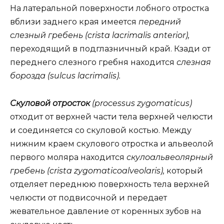
На латеральной поверхности лобного отростка
вблизи заднего края имеется
передний
слезный гребень (crista lacrimalis anterior),
переходящий в подглазничный край. Кзади от
переднего слезного гребня находится
слезная
борозда (sulcus lacrimalis).
Скуловой отросток
(processus zygomaticus)
отходит от верхней части тела верхней челюсти
и соединяется со скуловой костью. Между
нижним краем скулового отростка и альвеолой
первого моляра находится
скулоальвеолярный
гребень (crista zygomaticoalveolaris),
который
отделяет переднюю поверхность тела верхней
челюсти от подвисочной и передает
жевательное давление от коренных зубов на