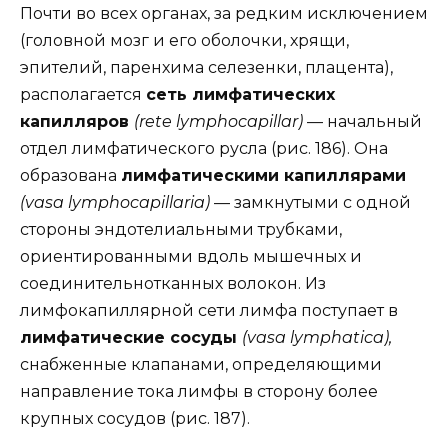
Почти во всех органах, за редким исключением
(головной мозг и его оболочки, хрящи,
эпителий, паренхима селезенки, плацента),
располагается
сеть лимфатических
капилляров
(rete lymphocapillar)
— начальный
отдел лимфатического русла (рис. 186). Она
образована
лимфатическими капиллярами
(vasa lymphocapillaria)
— замкнутыми с одной
стороны эндотелиальными трубками,
ориентированными вдоль мышечных и
соединительнотканных волокон. Из
лимфокапиллярной сети лимфа поступает в
лимфатические сосуды
(vasa lymphatica),
снабженные клапанами, определяющими
направление тока лимфы в сторону более
крупных сосудов (рис. 187).