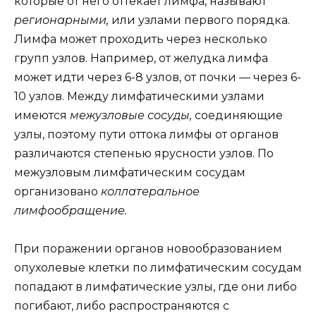
которые от него оттекает лимфа, называют
регионарными,
или узлами первого порядка.
Лимфа может проходить через несколько
групп узлов. Например, от желудка лимфа
может идти через 6-8 узлов, от почки — через 6-
10 узлов. Между лимфатическими узлами
имеются
межузловые сосуды,
соединяющие
узлы, поэтому пути оттока лимфы от органов
различаются степенью ярусности узлов. По
межузловым лимфатическим сосудам
организовано
коллатеральное
лимфообращение.
При поражении органов новообразованием
опухолевые клетки по лимфатическим сосудам
попадают в лимфатические узлы, где они либо
погибают, либо распространяются с