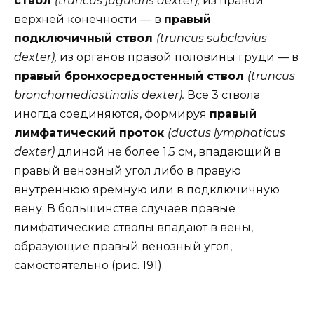
ствол
(truncus jugularis dexter);
из правой
верхней конечности — в
правый
подключичный ствол
(truncus subclavius
dexter),
из органов правой половины груди — в
правый бронхосредостенный ствол
(truncus
bronchomediastinalis dexter).
Все 3 ствола
иногда соединяются, формируя
правый
лимфатический проток
(ductus lymphaticus
dexter)
длиной не более 1,5 см, впадающий в
правый венозный угол либо в правую
внутреннюю яремную или в подключичную
вену. В большинстве случаев правые
лимфатические стволы впадают в вены,
образующие правый венозный угол,
самостоятельно (рис. 191).