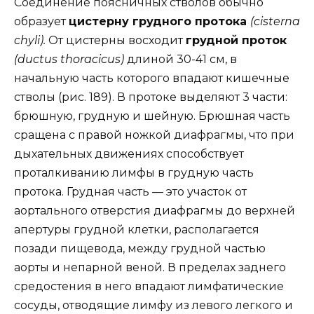
Соединение поясничных стволов обычно
образует
цистерну грудного протока
(cisterna
chyli).
От цистерны восходит
грудной проток
(ductus thoracicus)
длиной 30-41 см, в
начальную часть которого впадают кишечные
стволы (рис. 189). В протоке выделяют 3 части:
брюшную, грудную и шейную. Брюшная часть
сращена с правой ножкой диафрагмы, что при
дыхательных движениях способствует
проталкиванию лимфы в грудную часть
протока. Грудная часть — это участок от
аортального отверстия диафрагмы до верхней
апертуры грудной клетки, располагается
позади пищевода, между грудной частью
аорты и непарной веной. В пределах заднего
средостения в него впадают лимфатические
сосуды, отводящие лимфу из левого легкого и