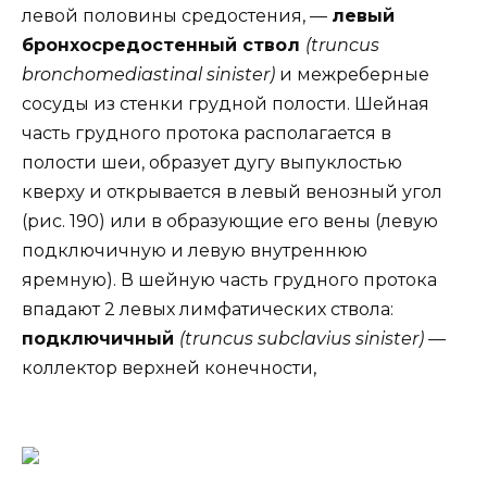
левой половины средостения, —
левый
бронхосредостенный ствол
(truncus
bronchomediastinal sinister)
и межреберные
сосуды из стенки грудной полости. Шейная
часть грудного протока располагается в
полости шеи, образует дугу выпуклостью
кверху и открывается в левый венозный угол
(рис. 190) или в образующие его вены (левую
подключичную и левую внутреннюю
яремную). В шейную часть грудного протока
впадают 2 левых лимфатических ствола:
подключичный
(truncus subclavius sinister)
—
коллектор верхней конечности,