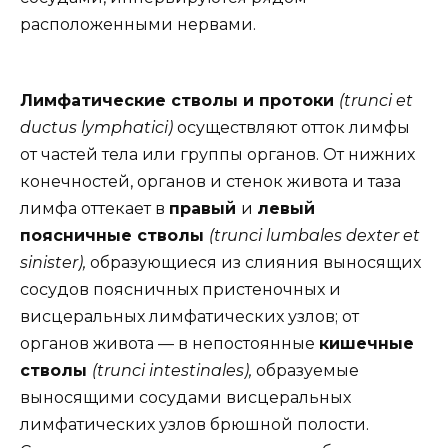
расположенными нервами.
Лимфатические стволы и протоки
(trunci et
ductus lymphatici)
осуществляют отток лимфы
от частей тела или группы органов. От нижних
конечностей, органов и стенок живота и таза
лимфа оттекает в
правый
и
левый
поясничные стволы
(trunci lumbales dexter et
sinister),
образующиеся из слияния выносящих
сосудов поясничных пристеночных и
висцеральных лимфатических узлов; от
органов живота — в непостоянные
кишечные
стволы
(trunci intestinales),
образуемые
выносящими сосудами висцеральных
лимфатических узлов брюшной полости.