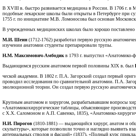
В XVIII в. быстро развивается медицина в России. В 1706 г. 
подобные лекарские школы были открыты в Петербурге при сухо
1755 г. по инициативе М.В. Ломоносова был основан Московски
В учрежденных медицинских школах было хорошо поставлено п
М.И. Шеин
(1712-1762) разработал первую русскую анатомичес
изучении анатомии студенты препарировали трупы.
Н.М. Максимович-Амбодик
в 1793 г. выпустил «Анатомико-ф
Выдающимся русским анатомом первой половины XIX в. был
ческой академии. В 1802 г. П.А. Загорский создал первый ор
проводил исследования по сравнительной анатомии. П.А. Заго
эволюционной теории. Он создал первую русскую анатомичес
Крупным анатомом и хирургом, разрабатывавшим вопросы хир
«Анатомикохирургические таблицы, объясняющие производство
с X.X. Саломоном и А.П. Савенко, 1835), «Анатомико-хирурги
Н.И. Пирогов
(1810-1881) — выдающийся хирург, анатом и об
скульптуры», которые позволили точно и наглядно выявить вз
артериальных стволов и фасций» (1837), «Полный курс прикла