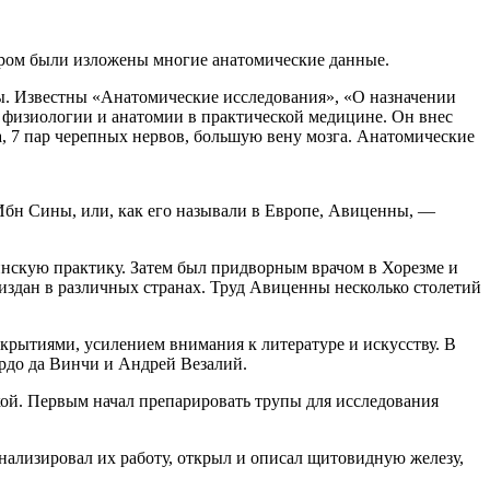
котором были изложены многие анатомические данные.
ны. Известны «Анатомические исследования», «О назначении
ий физиологии и анатомии в практической медицине. Он внес
, 7 пар черепных нервов, большую вену мозга. Анатомические
 Ибн Сины, или, как его называли в Европе, Авиценны, —
ицинскую практику. Затем был придворным врачом в Хорезме и
еиздан в различных странах. Труд Авиценны несколько столетий
рытиями, усилением внимания к литературе и искусству. В
рдо да Винчи и Андрей Везалий.
ой. Первым начал препарировать трупы для исследования
ализировал их работу, открыл и описал щитовидную железу,