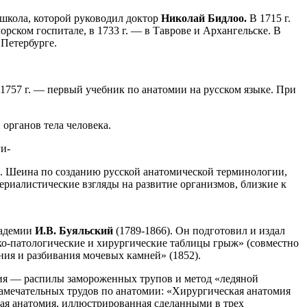
я школа, которой руководил доктор
Николай Бидлоо.
В 1715 г.
рском госпитале, в 1733 г. — в Таврове и Архангельске. В
 Петербурге.
 1757 г. — первый учебник по анатомии на русском языке. При
органов тела человека.
и-
И. Шеина по созданию русской анатомической терминологии,
ериалистические взгляды на развитие организмов, близкие к
кадемии
И.В. Буяльский
(1789-1866). Он подготовил и издал
о-патологические и хирургические таблицы грыж» (совместно
ия и разбивания мочевых камней» (1852).
ния — распилы замороженных трупов и метод «ледяной
замечательных трудов по анатомии: «Хирургическая анатомия
кая анатомия, иллюстрированная сделанными в трех