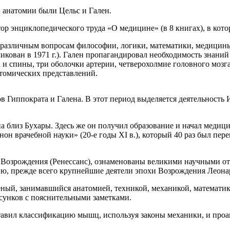
 анатомии были Цельс и Гален.
ак автор энциклопедического труда «О медицине» (в 8 книгах), в 
 по различным вопросам философии, логики, математики, медици
бликован в 1971 г.). Гален пропагандировал необходимость знан
и спины, три оболочки артерии, четверохолмие головного мозга
атомических представлений.
в Гиппократа и Галена. В этот период выделяется деятельность
шана близ Бухары. Здесь же он получил образование и начал мед
н врачебной науки» (20-е годы XI в.), который 40 раз был пер
Возрождения (Ренессанс), ознаменованы великими научными отк
ию, прежде всего крупнейшие деятели эпохи Возрождения Леона
ный, занимавшийся анатомией, техникой, механикой, математик
исунков с пояснительными заметками.
авил классификацию мышц, используя законы механики, и проан