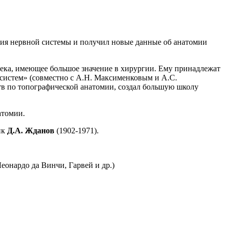
ния нервной системы и получил новые данные об анатомии
века, имеющее большое значение в хирургии. Ему принадлежат
 систем» (совместно с А.Н. Максименковым и А.С.
тв по топографической анатомии, создал большую школу
атомии.
ик
Д.А. Жданов
(1902-1971).
еонардо да Винчи, Гарвей и др.)