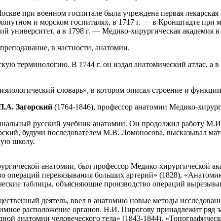
в Москве при военном госпитале была учреждена первая лекарска
путном и морском госпиталях, в 1717 г. — в Кронштадте при мо
й университет, а в 1798 г. — Медико-хирургическая академия в
реподавание, в частности, анатомии.
кую терминологию. В 1744 г. он издал анатомический атлас, а в
изиологический словарь», в котором описал строение и функции 
П.А. Загорский
(1764-1846), профессор анатомии Медико-хирург
игинальный русский учебник анатомии. Он продолжил работу М.
рский, будучи последователем М.В. Ломоносова, высказывал мат
кую школу.
ургической анатомии, был профессор Медико-хирургической а
 операций перевязывания больших артерий» (1828), «Анатомик
ческие таблицы, объясняющие производство операций вырезыван
щественный деятель, ввел в анатомию новые методы исследова
аимное расположение органов. Н.И. Пирогову принадлежит ряд 
дной анатомии человеческого тела» (1843-1844), «Топографичес