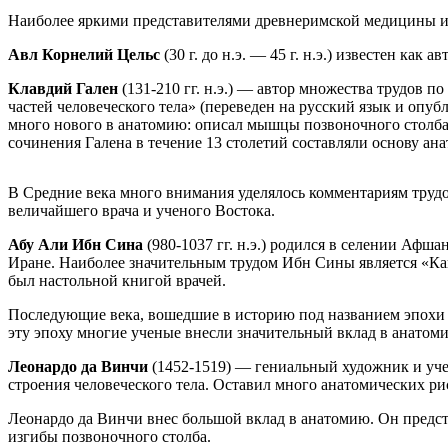
Наиболее яркими представителями древнеримской медицины и
Авл Корнелий Цельс
(30 г. до н.э. — 45 г. н.э.) известен к
Клавдий Гален
(131-210 гг. н.э.) — автор множества трудов
частей человеческого тела» (переведен на русский язык и опу
много нового в анатомию: описал мышцы позвоночного столба 
сочинения Галена в течение 13 столетий составляли основу ан
В Средние века много внимания уделялось комментариям трудо
величайшего врача и ученого Востока.
Абу Али Ибн Сина
(980-1037 гг. н.э.) родился в селении Аф
Иране. Наиболее значительным трудом Ибн Сины является «Кано
был настольной книгой врачей.
Последующие века, вошедшие в историю под названием эпохи 
эту эпоху многие ученые внесли значительный вклад в анатом
Леонардо да Винчи
(1452-1519) — гениальный художник и уче
строения человеческого тела. Оставил много анатомических р
Леонардо да Винчи внес большой вклад в анатомию. Он предст
изгибы позвоночного столба.