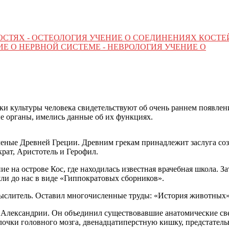
ОСТЯХ - ОСТЕОЛОГИЯ УЧЕНИЕ О СОЕДИНЕНИЯХ КОСТЕ
Е О НЕРВНОЙ СИСТЕМЕ - НЕВРОЛОГИЯ УЧЕНИЕ О
 культуры человека свидетельствуют об очень раннем появлении
 органы, имелись данные об их функциях.
ченые Древней Греции. Древним грекам принадлежит заслуга с
рат, Аристотель и Герофил.
ание на острове Кос, где находилась известная врачебная школа.
ли до нас в виде «Гиппократовых сборников».
й мыслитель. Оставил многочисленные труды: «История животных
й в Александрии. Он объединил существовавшие анатомические св
лочки головного мозга, двенадцатиперстную кишку, предстатель