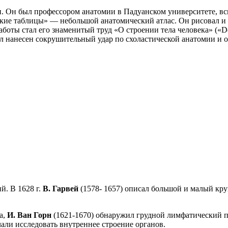
и. Он был профессором анатомии в Падуанском университете, вс
еские таблицы» — небольшой анатомический атлас. Он рисовал и 
ты стал его знаменитый труд «О строении тела человека» («De co
ыл нанесен сокрушительный удар по схоластической анатомии и 
й. В 1628 г.
В. Гарвей
(1578- 1657) описал большой и малый кр
а,
И. Ван Горн
(1621-1670) обнаружил грудной лимфатический 
чали исследовать внутреннее строение органов.