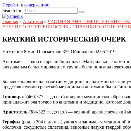
Перейти к содержанию
Search for:
Главная
»
Анатомия
»
ЧАСТНАЯ АНАТОМИЯ. УЧЕНИЕ О К
УЧЕНИЕ О ВНУТРЕННОСТЯХ - СПЛАНХНОЛОГИЯ УЧЕНИ
КРАТКИЙ ИСТОРИЧЕСКИЙ ОЧЕРК
На чтение
8 мин
Просмотров
355
Обновлено
02.05.2019
Анатомия — одна из древнейших наук. Материальные памятники
ритуальным бальзамированием трупов были описаны некоторые
Большое влияние на развитие медицины и анатомии оказали у
представителями греческой медицины и анатомии были Гиппок
Гиппократ
(460-377 гг. до н.э.) получил медицинское образов
принадлежит ряд трудов по анатомии и медицине, которые дош
Аристотель
(384-322 гг. до н.э.) — великий древнегречески
Герофил
(род. в 304 г. до н.э.) учился и занимался медицино
оболочки, сосудистые сплетения, венозные пазухи твердой обо