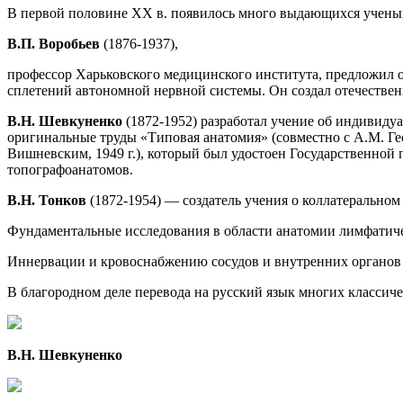
В первой половине XX в. появилось много выдающихся ученых
В.П. Воробьев
(1876-1937),
профессор Харьковского медицинского института, предложил 
сплетений автономной нервной системы. Он создал отечествен
В.Н. Шевкуненко
(1872-1952) разработал учение об индивиду
оригинальные труды «Типовая анатомия» (совместно с А.М. Гес
Вишневским, 1949 г.), который был удостоен Государственной
топографоанатомов.
В.Н. Тонков
(1872-1954) — создатель учения о коллатерально
Фундаментальные исследования в области анатомии лимфати
Иннервации и кровоснабжению сосудов и внутренних органов
В благородном деле перевода на русский язык многих классиче
В.Н. Шевкуненко