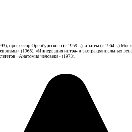
993), профессор Оренбургского (с 1959 г.), а затем (с 1964 г.) М
вризмы» (1965), «Иннервация интра- и экстракраниальных вено
ультетов «Анатомия человека» (1973).