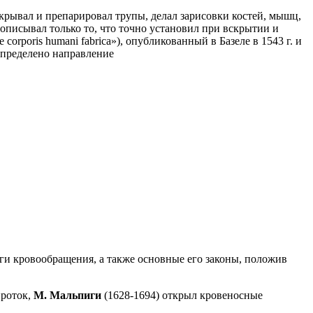
крывал и препарировал трупы, делал зарисовки костей, мышц,
описывал только то, что точно установил при вскрытии и
rporis humani fabrica»), опубликованный в Базеле в 1543 г. и
определено направление
уги кровообращения, а также основные его законы, положив
проток,
М. Мальпиги
(1628-1694) открыл кровеносные