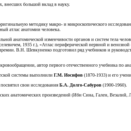
, внесших большой вклад в науку.
оригинальную методику макро- и микроскопического исследова
ный атлас анатомии человека.
альной анатомической изменчивости органов и систем тела чело
елевичем, 1935 г.), «Атлас периферической нервной и венозной
 премии. В.Н. Шевкуненко подготовил ряд учебников и руководс
м кровообращении, автор первого отечественного учебника по ан
ческой системы выполнили
Г.М. Иосифов
(1870-1933) и его учен
 посвятил свои исследования
Б.А. Долго-Сабуров
(1900-1960).
ских анатомических произведений (Ибн Сина, Гален, Везалий, Л