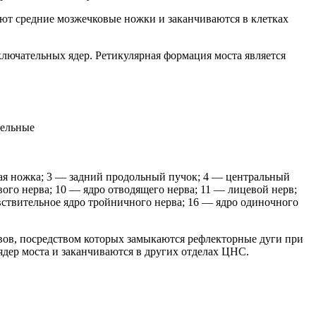
яют средние мозжечковые ножки и заканчиваются в клетках
лючательных ядер. Ретикулярная формация моста является
дельные
вая ножка; 3 — задний продольный пучок; 4 — центральный
ого нерва; 10 — ядро отводящего нерва; 11 — лицевой нерв;
вствительное ядро тройничного нерва; 16 — ядро одиночного
рвов, посредством которых замыкаются рефлекторные дуги при
дер моста и заканчиваются в других отделах ЦНС.