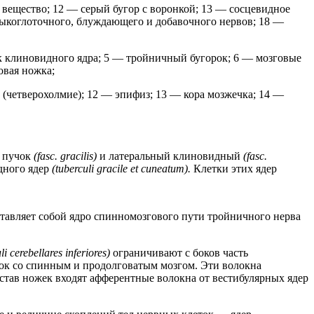
 вещество; 12 — серый бугор с воронкой; 13 — сосцевидное
зыкоглоточного, блуждающего и добавочного нервов; 18 —
ок клиновидного ядра; 5 — тройничный бугорок; 6 — мозговые
овая ножка;
 (четверохолмие); 12 — эпифиз; 13 — кора мозжечка; 14 —
 пучок
(fasc. gracilis)
и латеральный клиновидный
(fasc.
дного ядер
(tuberculi gracile et cuneatum).
Клетки этих ядер
тавляет собой ядро спинномозгового пути тройничного нерва
i cerebellares inferiores)
ограничивают с боков часть
ок со спинным и продолговатым мозгом. Эти волокна
остав ножек входят афферентные волокна от вестибулярных ядер