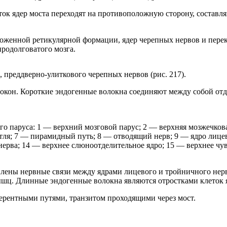
ток ядер моста переходят на противоположную сторону, составл
оженной ретикулярной формации, ядер черепных нервов и перек
родолговатого мозга.
 преддверно-улиткового черепных нервов (рис. 217).
локон. Короткие эндогенные волокна соединяют между собой от
ого паруса: 1 — верхний мозговой парус; 2 — верхняя мозжечко
тля; 7 — пирамидный путь; 8 — отводящий нерв; 9 — ядро лицев
ерва; 14 — верхнее слюноотделительное ядро; 15 — верхнее чу
новлены нервные связи между ядрами лицевого и тройничного не
шц. Длинные эндогенные волокна являются отростками клеток я
ерентными путями, транзитом проходящими через мост.