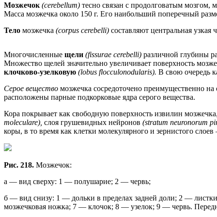
Мозжечок
(cerebellum)
тесно связан с продолговатым мозгом, 
Масса мозжечка около 150 г. Его наибольший поперечный разме
Тело
мозжечка
(corpus cerebelli)
составляют центральная узкая 
Многочисленные
щели
(fissurae cerebelli)
различной глубины р
Множество щелей значительно увеличивает поверхность мозжеч
клочково-узелковую
(lobus flocculonodularis).
В свою очередь к
Серое вещество
мозжечка сосредоточено преимущественно на 
расположены парные подкорковые ядра серого вещества.
Кора покрывает как свободную поверхность извилин мозжечка,
moleculare),
слоя грушевидных нейронов
(stratum neuronorum pi
коры, в то время как клетки молекулярного и зернистого сло
Рис. 218.
Мозжечок:
а — вид сверху: 1 — полушарие; 2 — червь;
б — вид снизу: 1 — дольки в пределах задней доли; 2 — листк
мозжечковая ножка; 7 — клочок; 8 — узелок; 9 — червь. Передн