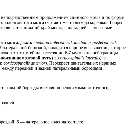
ся непосредственным продолжением спинного мозга и по форме
 продолговатого мозга считают место выхода корешков I пары
ти является нижний край моста, а на задней — мозговые
ого мозга:
fissura mediana anterior, sul. medianus posterior, sul.
 латеральной бороздой, находится парное возвышение, которое
волокон этих путей на расстоянии 6-7 мм от нижней границы
во-спинномозговой путь
(tr.
corticospinalis lateralis),
а
tr. corticospinalis anterior).
Перекрест двигательных нервных
между передней и задней латеральными бороздами,
атеральной борозды выходят корешки языкоглоточного,
 задней
роздой; 6 — латеральное коленчатое тело;