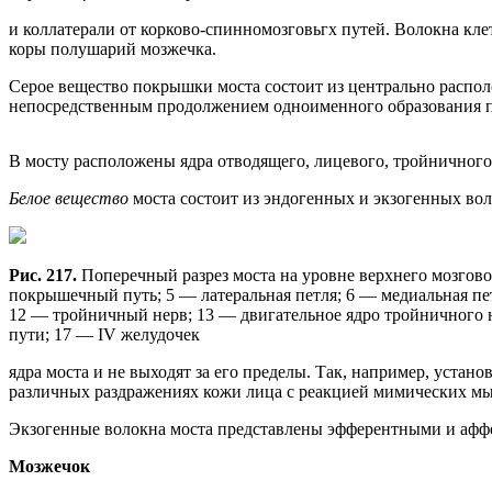
и коллатерали от корково-спинномозговьгх путей. Волокна кле
коры полушарий мозжечка.
Серое вещество покрышки моста состоит из центрально распол
непосредственным продолжением одноименного образования п
В мосту расположены ядра отводящего, лицевого, тройничного,
Белое вещество
моста состоит из эндогенных и экзогенных во
Рис. 217.
Поперечный разрез моста на уровне верхнего мозгов
покрышечный путь; 5 — латеральная петля; 6 — медиальная пе
12 — тройничный нерв; 13 — двигательное ядро тройничного н
пути; 17 — IV желудочек
ядра моста и не выходят за его пределы. Так, например, уста
различных раздражениях кожи лица с реакцией мимических мы
Экзогенные волокна моста представлены эфферентными и афф
Мозжечок