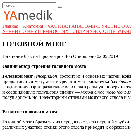
Перейти
Search
к
for:
содержанию
Главная
»
Анатомия
»
ЧАСТНАЯ АНАТОМИЯ. УЧЕНИЕ О К
УЧЕНИЕ О ВНУТРЕННОСТЯХ - СПЛАНХНОЛОГИЯ УЧЕНИ
ГОЛОВНОЙ МОЗГ
На чтение
65 мин
Просмотров
406
Обновлено
02.05.2019
Общий обзор строения головного мозга
Головной мозг
(encephalon)
состоит из 4 основных частей:
кон
продолговатый мозг, мост и средний мозг;
мозжечка
(cerebellu
каждом полушарии различают верхнелатеральную поверхност
и соединяющую полушария спайку —
мозолистое тело (corpus
полушариями, но и некоторыми отделами мозгового ствола и мо
Развитие головного мозга
Головной мозг образуется из переднего отдела нервной трубки
различных участков стенки этого отдела приводит к образов