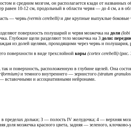
мостом и средним мозгом, он располагается кзади от названных 
р равен 10-12 см, продольный в области червя — до 4 см, а в о
часть — червь
(vermis cerebelli)
и две крупные выпуклые боковые
азделяют поверхность полушарий и червя мозжечка на
доли
(lobi
ка. Глубокие щели разделяют тело мозжечка на 3
доли: перед
аждая из долей щелями, проходящими через червь и полушария, ра
его поверхности в виде трехслойной
коры
(cortex cerebelli)
(рис.
 так и поверхность, расположенную в глубине щелей. Она состо
riformium)
и темного внутреннего — зернистого
(stratum granulo
ев — вставочными и ассоциативными нейронами.
и в пределах дольки; 3 — полость IV желудочка; 4 — верхняя мо
яя доля мозжечка красного цвета, задняя — зеленого, клочково-