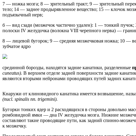
7 — ножка мозга; 8 — зрительный тракт; 9 — зрительный пере
тело; 14 — заднее продырявленное вещество; 15 — клочок моз
подъязычный нерв;
б — вид сзади (мозжечок частично удален): 1 — тонкий пучок
полоски IV желудочка (волокна VIII черепного нерва) — гран
8 — лицевой бугорок; 9 — средняя мозжечковая ножка; 10 — в
зубчатое ядро
срединной борозды, находятся задние канатики, разделенные
п
cuneatus).
В верхнем отделе задней поверхности задние канат
являются вторыми нейронами проводящих путей задних канати
Кнаружи от клиновидного канатика имеется возвышение, наз
(nucl. spinalis nn. trigemini).
Бугорки тонких ядер и 2 расходящихся в стороны довольно м
ромбовидной ямки — дна IV желудочка мозга. Нижние мозжеч
составляют такие проводящие пути, как задний спинно-мозж
к мозжечку.