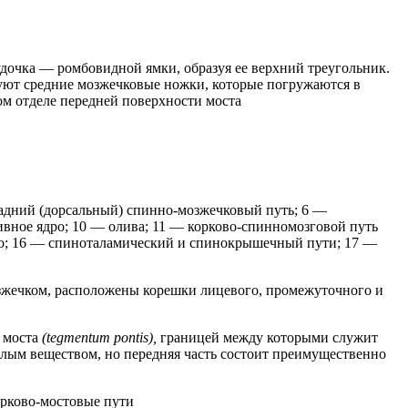
удочка — ромбовидной ямки, образуя ее верхний треугольник.
уют средние мозжечковые ножки, которые погружаются в
ом отделе передней поверхности моста
задний (дорсальный) спинно-мозжечковый путь; 6 —
ивное ядро; 10 — олива; 11 — корково-спинномозговой путь
ро; 16 — спиноталамический и спинокрышечный пути; 17 —
озжечком, расположены корешки лицевого, промежуточного и
 моста
(tegmentum pontis),
границей между которыми служит
елым веществом, но передняя часть состоит преимущественно
орково-мостовые пути