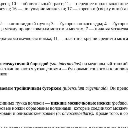
крест; 10 — обонятельный тракт; 11 — переднее продырявленное
жечка; 16 — полушарие мозжечка; 17 — корешки (сверху вниз) я
; 2 — клиновидный пучок; 3 — бугорок тонкого ядра; 4 — бугор
ица между продолговатым мозгом и мостом; 7 — нижняя мозжечк
ерхняя мозжечковая ножка; 11 — пластина крыши среднего мозга
ромежуточной бороздой
(sul. intermedius)
на медиальный тонкий
ики заканчиваются утолщениями — бугорками тонкого и клинови
ков.
ываемое
тройничным бугорком
(tuberculum trigeminale).
Он предс
ассивных пучка волокон —
нижние мозжечковые ножки
(peduncul
ковые ножки образованы волокнами, которые соединяют мозжеч
ечковый и оливомозжечковый
(tr. olivocerebellaris).
Кроме того, в с