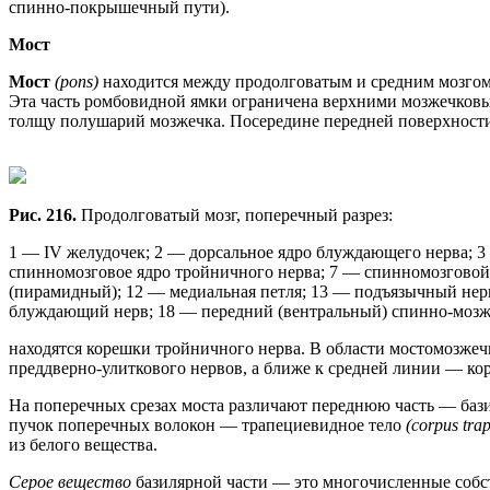
спинно-покрышечный пути).
Мост
Мост
(pons)
находится между продолговатым и средним мозгом.
Эта часть ромбовидной ямки ограничена верхними мозжечков
толщу полушарий мозжечка. Посередине передней поверхност
Рис. 216.
Продолговатый мозг, поперечный разрез:
1 — IV желудочек; 2 — дорсальное ядро блуждающего нерва; 3
спинномозговое ядро тройничного нерва; 7 — спинномозговой 
(пирамидный); 12 — медиальная петля; 13 — подъязычный нер
блуждающий нерв; 18 — передний (вентральный) спинно-мозж
находятся корешки тройничного нерва. В области мостомозжеч
преддверно-улиткового нервов, а ближе к средней линии — ко
На поперечных срезах моста различают переднюю часть — баз
пучок поперечных волокон — трапециевидное тело
(corpus tra
из белого вещества.
Серое вещество
базилярной части — это многочисленные соб