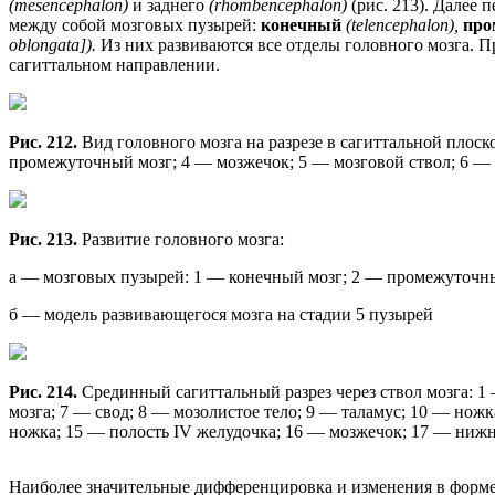
(mesencephalon)
и заднего
(rhombencephalon)
(рис. 213). Далее
между собой мозговых пузырей:
конечный
(telencephalon),
про
oblongata]).
Из них развиваются все отделы головного мозга. 
сагиттальном направлении.
Рис. 212.
Вид головного мозга на разрезе в сагиттальной плос
промежуточный мозг; 4 — мозжечок; 5 — мозговой ствол; 6 — 
Рис. 213.
Развитие головного мозга:
а — мозговых пузырей: 1 — конечный мозг; 2 — промежуточный
б — модель развивающегося мозга на стадии 5 пузырей
Рис. 214.
Срединный сагиттальный разрез через ствол мозга: 1
мозга; 7 — свод; 8 — мозолистое тело; 9 — таламус; 10 — нож
ножка; 15 — полость IV желудочка; 16 — мозжечок; 17 — ниж
Наиболее значительные дифференцировка и изменения в форм