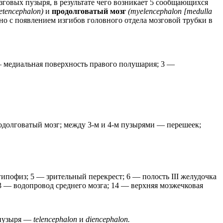
озговых пузыря, в результате чего возникает 5 сообщающихся
etencephalon)
и
продолговатый мозг
(myelencephalon [medulla
но с появлением изгибов головного отдела мозговой трубки в
 — медиальная поверхность правого полушария; 3 —
одолговатый мозг; между 3-м и 4-м пузырями — перешеек;
ипофиз; 5 — зрительный перекрест; 6 — полость III желудочка
13 — водопровод среднего мозга; 14 — верхняя мозжечковая
 пузыря —
telencephalon
и
diencephalon.