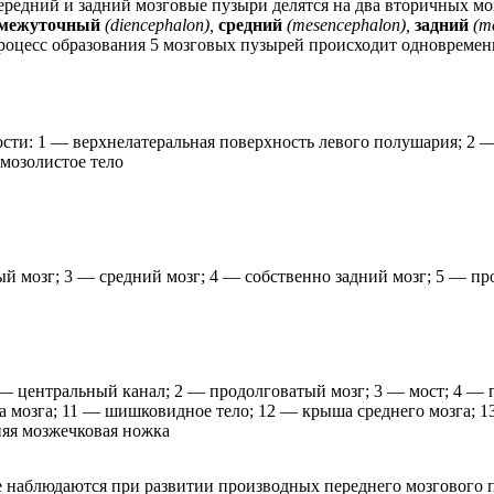
 передний и задний мозговые пузыри делятся на два вторичных м
межуточный
(diencephalon),
средний
(mesencephalon),
задний
(m
Процесс образования 5 мозговых пузырей происходит одновремен
кости: 1 — верхнелатеральная поверхность левого полушария; 2
мозолистое тело
 мозг; 3 — средний мозг; 4 — собственно задний мозг; 5 — пр
 — центральный канал; 2 — продолговатый мозг; 3 — мост; 4 — г
ка мозга; 11 — шишковидное тело; 12 — крыша среднего мозга; 
няя мозжечковая ножка
е наблюдаются при развитии производных переднего мозгового