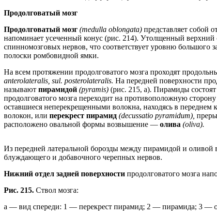
Продолговатый мозг
Продолговатый мозг
(medulla oblongata)
представляет собой о
напоминает усеченный конус (рис. 214). Утолщенный верхний 
спинномозговых нервов, что соответствует уровню большого з
полоски ромбовидной ямки.
На всем протяжении продолговатого мозга проходят продольн
anterolateralis, sul. posterolateralis.
На передней поверхности про
называют
пирамидой
(pyramis)
(рис. 215, а). Пирамиды состо
продолговатого мозга переходит на противоположную сторону 
оставшиеся неперекрещенными волокна, находясь в переднем 
волокон, или
перекрест пирамид
(decussatio pyramidum),
преры
расположено овальной формы возвышение —
олива
(oliva).
Из передней латеральной борозды между пирамидой и оливой в
блуждающего и добавочного черепных нервов.
Нижний отдел задней поверхности
продолговатого мозга напо
Рис. 215.
Ствол мозга:
а — вид спереди: 1 — перекрест пирамид; 2 — пирамида; 3 — о