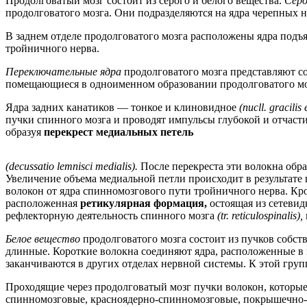
Продолговатый мозг состоит из серого и белого вещества.
Сер
продолговатого мозга. Они подразделяются на ядра черепных 
В заднем отделе продолговатого мозга расположены ядра подъ
тройничного нерва.
Переключательные ядра
продолговатого мозга представляют с
помещающиеся в одноименном образовании продолговатого мо
Ядра задних канатиков — тонкое и клиновидное
(nucll. gracilis
пучки спинного мозга и проводят импульсы глубокой и отчасти
образуя
перекрест медиальных петель
(decussatio lemnisci medialis).
После перекреста эти волокна обр
Увеличение объема медиальной петли происходит в результате
волокон от ядра спинномозгового пути тройничного нерва. Кро
расположенная
ретикулярная формация,
остоящая из сетеви
рефлекторную деятельность спинного мозга
(tr. reticulospinalis),
Белое вещество
продолговатого мозга состоит из пучков собс
длинные. Короткие волокна соединяют ядра, расположенные в 
заканчиваются в других отделах нервной системы. К этой гру
Проходящие через продолговатый мозг пучки волокон, которые 
спинномозговые, красноядерно-спинномозговые, покрышечно-