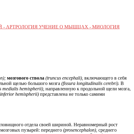
Й - АРТРОЛОГИЯ УЧЕНИЕ О МЫШЦАХ - МИОЛОГИЯ
on);
мозгового ствола
(truncus encephali),
включающего в себя
ольной щелью большого мозга
(fissura longitudinalis cerebri).
В
es medialis hemispherii),
направленную к продольной щели мозга,
 inferior hemispherii)
представлена не только самими
 туловищного отдела своей шириной. Неравномерный рост
 мозговых пузырей: переднего
(prosencephalon),
среднего