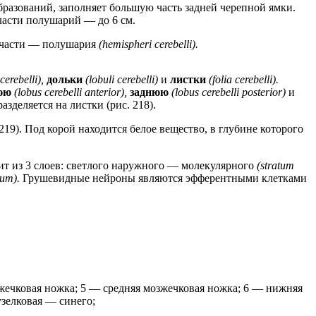
образований, заполняет большую часть задней черепной ямки.
бласти полушарий — до 6 см.
 части — полушария
(hemispheri cerebelli).
 cerebelli),
дольки
(lobuli cerebelli)
и
листки
(folia cerebelli).
нюю
(lobus cerebelli anterior),
заднюю
(lobus cerebelli posterior)
и
зделяется на листки (рис. 218).
 219). Под корой находится белое вещество, в глубине которого
ит из 3 слоев: светлого наружного — молекулярного
(stratum
sum).
Грушевидные нейроны являются эфферентными клетками
зжечковая ножка; 5 — средняя мозжечковая ножка; 6 — нижняя
узелковая — синего;