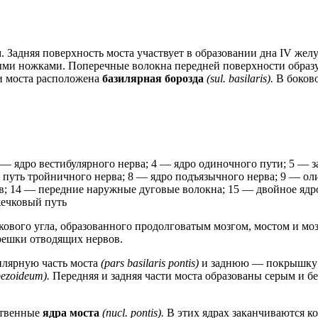
 Задняя поверхность моста участвует в образовании дна IV жел
ыми ножками. Поперечные волокна передней поверхности образ
и моста расположена
базилярная борозда
(sul. basilaris).
В боков
 — ядро вестибулярного нерва; 4 — ядро одиночного пути; 5 — 
путь тройничного нерва; 8 — ядро подъязычного нерва; 9 — ол
в; 14 — передние наружные дуговые волокна; 15 — двойное яд
ечковый путь
кового угла, образованного продолговатым мозгом, мостом и м
решки отводящих нервов.
илярную часть моста
(pars basilaris pontis)
и заднюю — покрышку
pezoideum).
Передняя и задняя части моста образованы серым и б
ственные
ядра моста
(nucl. pontis).
В этих ядрах заканчиваются к