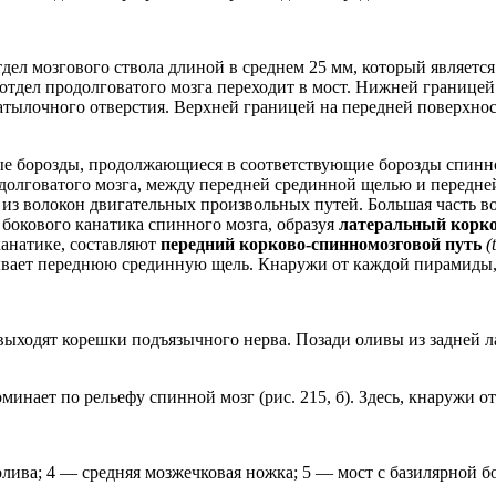
тдел мозгового ствола длиной в среднем 25 мм, который являет
отдел продолговатого мозга переходит в мост. Нижней границей
атылочного отверстия. Верхней границей на передней поверхнос
ые борозды, продолжающиеся в соответствующие борозды спинн
долговатого мозга, между передней срединной щелью и передней
ят из волокон двигательных произвольных путей. Большая часть 
бокового канатика спинного мозга, образуя
латеральный корко
канатике, составляют
передний корково-спинномозговой путь
(
вает переднюю срединную щель. Кнаружи от каждой пирамиды, 
ыходят корешки подъязычного нерва. Позади оливы из задней л
минает по рельефу спинной мозг (рис. 215, б). Здесь, кнаружи от
лива; 4 — средняя мозжечковая ножка; 5 — мост с базилярной бо