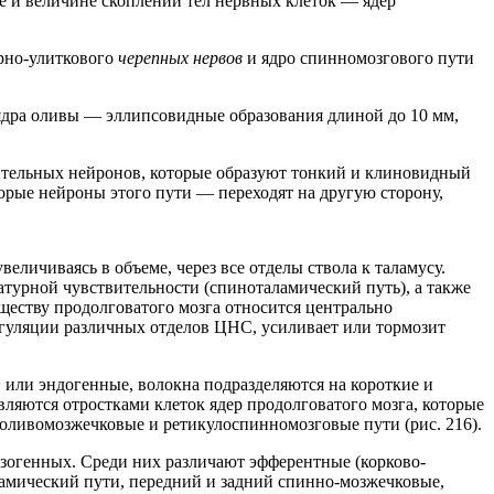
ме и величине скоплений тел нервных клеток — ядер
ерно-улиткового
черепных нервов
и ядро спинномозгового пути
ядра оливы — эллипсовидные образования длиной до 10 мм,
тельных нейронов, которые образуют тонкий и клиновидный
орые нейроны этого пути — переходят на другую сторону,
увеличиваясь в объеме, через все отделы ствола к таламусу.
атурной чувствительности (спиноталамический путь), а также
ществу продолговатого мозга относится центрально
егуляции различных отделов ЦНС, усиливает или тормозит
 или эндогенные, волокна подразделяются на короткие и
ляются отростками клеток ядер продолговатого мозга, которые
 оливомозжечковые и ретикулоспинномозговые пути (рис. 216).
экзогенных. Среди них различают эфферентные (корково-
амический пути, передний и задний спинно-мозжечковые,