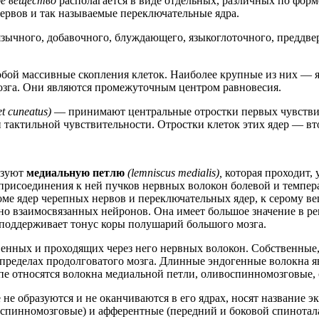
ое вещество
располагается в виде отдельных, различных по фор
нервов и так называемые переключательные ядра.
язычного, добавочного, блуждающего, языкоглоточного, преддв
обой массивные скопления клеток. Наиболее крупные из них — 
зга. Они являются промежуточным центром равновесия.
 et cuneatus)
— принимают центральные отростки первых чувстви
 тактильной чувствительности. Отростки клеток этих ядер — вт
азуют
медиальную петлю
(lemniscus medialis),
которая проходит, 
 присоединения к ней пучков нервных волокон болевой и темпер
ме ядер черепных нервов и переключательных ядер, к серому ве
дно взаимосвязанных нейронов. Она имеет большое значение в р
поддерживает тонус коры полушарий большого мозга.
твенных и проходящих через него нервных волокон. Собственные,
пределах продолговатого мозга. Длинные эндогенные волокна яв
ппе относятся волокна медиальной петли, оливоспинномозговые,
не образуются и не оканчиваются в его ядрах, носят название 
спинномозговые) и афферентные (передний и боковой спинотал