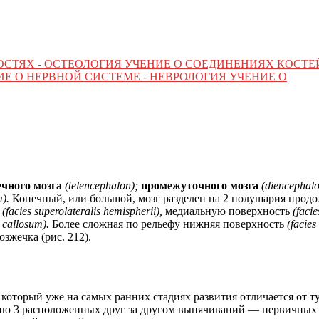
ОСТЯХ - ОСТЕОЛОГИЯ УЧЕНИЕ О СОЕДИНЕНИЯХ КОСТЕ
Е О НЕРВНОЙ СИСТЕМЕ - НЕВРОЛОГИЯ УЧЕНИЕ О
ечного мозга
(telencephalon);
промежуточного мозга
(diencephal
m).
Конечный, или большой, мозг разделен на 2 полушария прод
ь
(facies superolateralis hemispherii),
медиальную поверхность
(faci
 callosum).
Более сложная по рельефу нижняя поверхность
(facies
зжечка (рис. 212).
, который уже на самых ранних стадиях развития отличается от
анию 3 расположенных друг за другом выпячиваний — первичных