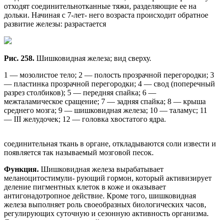
отходят соединительнотканные тяжи, разделяющие ее на
дольки. Начиная с 7-лет- него возраста происходит обратное
развитие железы: разрастается
Рис. 258.
Шишковидная железа; вид сверху.
1 — мозолистое тело; 2 — полость прозрачной перегородки; 3
— пластинка прозрачной перегородки; 4 — свод (поперечный
разрез столбиков); 5 — передняя спайка; 6 —
межталамическое сращение; 7 — задняя спайка; 8 — крыша
среднего мозга; 9 — шишковидная железа; 10 — таламус; 11
— III желудочек; 12 — головка хвостатого ядра.
соединительная ткань в органе, откладываются соли извести и
появляется так называемый мозговой песок.
Функция.
Шишковидная железа вырабатывает
меланоцитостимули- рующий гормон, который активизирует
деление пигментных клеток в коже и оказывает
антигонадотропное действие. Кроме того, шишковидная
железа выполняет роль своеобразных биологических часов,
регулирующих суточную и сезонную активность организма.