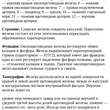
— верхняя правая околощитовидная железа; 6 — нижняя
правая околощитовидная железа; 7 — правая подключичная
артерия; 8 — пищевод; 9 — трахея; 10 — нижний гортанный
нерв; 11 — нижняя щитовидная артерия; 12 — верхняя
щитовидная артерия.
Строение.
Снаружи железы покрыты капсулой. Паренхима
железы состоит из сети эпителиальных перекладин,
образованных паратироцитами.
Функция.
Околощитовидные железы регулируют обмен
кальция и фосфора. Железа вырабатывает паратиреоидный
гормон (паратгормон — ПТГ2), который имеет две фракции:
одна из них регулирует выделение фосфора почками, другая
— отложение кальция в тканях. Удаление околощитовидных
желез вызывает сильные судороги и смерть.
Топография.
Железы располагаются на задней поверхности
правой и левой долей щитовидной железы, между ее капсулой
и висцеральным листком внутришейной фасции. Верхние
железы лежат на
уровне перстневидного хряща или на границе верхней и
средней третей высоты долей щитовидной железы, нижние —
у нижнего по- люса доли. Иногда они могут внедряться в