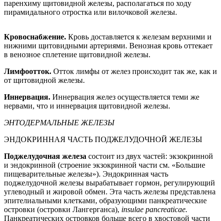
паренхиму щитовидной железы, располагаться по ходу
пирамидального отростка или вилочковой железы.
Кровоснабжение.
Кровь доставляется к железам верхними и
нижними щитовидными артериями. Венозная кровь оттекает
в венозное сплетение щитовидной железы.
Лимфоотток.
Отток лимфы от желез происходит так же, как и
от щитовидной железы.
Иннервация.
Иннервация желез осуществляется теми же
нервами, что и иннервация щитовидной железы.
ЭНТОДЕРМАЛЬНЫЕ ЖЕЛЕЗЫ
ЭНДОКРИННАЯ ЧАСТЬ ПОДЖЕЛУДОЧНОЙ ЖЕЛЕЗЫ
Поджелудочная железа
состоит из двух частей: экзокринной
и эндокринной (строение экзокринной части см. «Большие
пищеварительные железы»). Эндокринная часть
поджелудочной железы вырабатывает гормон, регулирующий
углеводный и жировой обмен. Эта часть железы представлена
эпителиальными клетками, образующими панкреатические
островки (островки Лангерганса),
insulae pancreaticae.
Панкреатических островков больше всего в хвостовой части