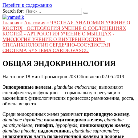
Перейти к содержанию
Search for:
Главная
»
Анатомия
»
ЧАСТНАЯ АНАТОМИЯ УЧЕНИЕ О
КОСТЯХ - ОСТЕОЛОГИЯ УЧЕНИЕ О СОЕДИНЕНИЯХ
КОСТЕЙ - АРТРОЛОГИЯ УЧЕНИЕ О МЫШЦАХ -
МИОЛОГИЯ УЧЕНИЕ О ВНУТРЕННОСТЯХ -
СПЛАНХНОЛОГИЯ СЕРДЕЧНО-СОСУДИСТАЯ
СИСТЕМА SYSTEMA CARDIOVASCU
ОБЩАЯ ЭНДОКРИННОЛОГИЯ
На чтение
18 мин
Просмотров
203
Обновлено
02.05.2019
Эндокринные железы,
glandulae endocrinae,
выполняют
специфическую функцию — гормональную регуляцию
важнейших физиологических процессов: размножения, роста,
обмена веществ.
Среди эндокринных желез различают
щитовидную железу,
glandulae thyroidea;
околощитовидную железу,
glandulae
parathyroideae;
гипофиз,
hypophysis;
шишковидную железу,
glandula pineale;
надпочечники,
glandulae suprarenales;
эндокринную часть поджелудочной железы и половые