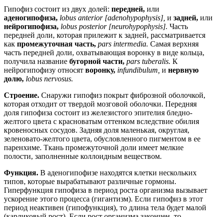
Гипофиз состоит из двух долей:
передней,
или
аденогипофиза,
lobus anterior [adenohypophysis],
и
задней,
или
нейрогипофиза,
lobus posterior [neurohypophysis].
Часть
передней доли, которая прилежит к задней, рассматривается
как
промежуточная часть,
pars intermedia.
Самая верхняя
часть передней доли, охватывающая воронку в виде кольца,
получила название
бугорной части,
pars tuberalis.
К
нейрогипофизу относят
воронку,
infundibulum,
и
нервную
долю,
lobus nervosus.
Строение.
Снаружи гипофиз покрыт фиброзной оболочкой,
которая отходит от твердой мозговой оболочки. Передняя
доля гипофиза состоит из железистого эпителия бледно-
желтого цвета с красноватым оттенком вследствие обилия
кровеносных сосудов. Задняя доля маленькая, округлая,
зеленовато-желтого цвета, обусловленного пигментом в ее
паренхиме. Ткань промежуточной доли имеет мелкие
полости, заполненные коллоидным веществом.
Функция.
В аденогипофизе находятся клетки нескольких
типов, которые вырабатывают различные гормоны.
Гиперфункция гипофиза в период роста организма вызывает
ускорение этого процесса (гигантизм). Если гипофиз в этот
период неактивен (гипофункция), то длина тела будет малой
(карликовый рост). Если рост организма закончен, то