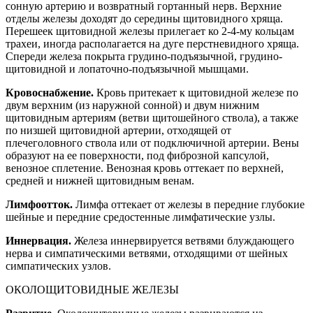
сонную артерию и возвратный гортанный нерв. Верхние
отделы железы доходят до середины щитовидного хряща.
Перешеек щитовидной железы прилегает ко 2-4-му кольцам
трахеи, иногда располагается на дуге перстневидного хряща.
Спереди железа покрыта грудино-подъязычной, грудино-
щитовидной и лопаточно-подъязычной мышцами.
Кровоснабжение.
Кровь притекает к щитовидной железе по
двум верхним (из наружной сонной) и двум нижним
щитовидным артериям (ветви щитошейного ствола), а также
по низшей щитовидной артерии, отходящей от
плечеголовного ствола или от подключичной артерии. Вены
образуют на ее поверхности, под фиброзной капсулой,
венозное сплетение. Венозная кровь оттекает по верхней,
средней и нижней щитовидным венам.
Лимфоотток.
Лимфа оттекает от железы в передние глубокие
шейные и передние средостенные лимфатические узлы.
Иннервация.
Железа иннервируется ветвями блуждающего
нерва и симпатическими ветвями, отходящими от шейных
симпатических узлов.
ОКОЛОЩИТОВИДНЫЕ ЖЕЛЕЗЫ