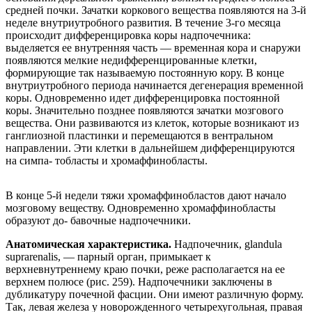
средней почки. Зачатки коркового вещества появляются на 3-й
неделе внутриутробного развития. В течение 3-го месяца
происходит дифференцировка коры надпочечника:
выделяется ее внутренняя часть — временная кора и снаружи
появляются мелкие недифференцированные клетки,
формирующие так называемую постоянную кору. В конце
внутриутробного периода начинается дегенерация временной
коры. Одновременно идет дифференцировка постоянной
коры. Значительно позднее появляются зачатки мозгового
вещества. Они развиваются из клеток, которые возникают из
ганглиозной пластинки и перемещаются в вентральном
направлении. Эти клетки в дальнейшем дифференцируются
на симпа- тобласты и хромаффинобласты.
В конце 5-й недели тяжи хромаффинобластов дают начало
мозговому веществу. Одновременно хромаффинобласты
образуют до- бавочные надпочечники.
Анатомическая характеристика.
Надпочечник, glandula
suprarenalis, — парный орган, примыкает к
верхневнутреннему краю почки, реже располагается на ее
верхнем полюсе (рис. 259). Надпочечники заключены в
дубликатуру почечной фасции. Они имеют различную форму.
Так, левая железа у новорожденного четырехугольная, правая