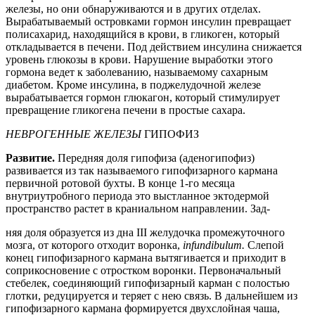
железы, но они обнаруживаются и в других отделах.
Вырабатываемый островками гормон инсулин превращает
полисахарид, находящийся в крови, в гликоген, который
откладывается в печени. Под действием инсулина снижается
уровень глюкозы в крови. Нарушение выработки этого
гормона ведет к заболеванию, называемому сахарным
диабетом. Кроме инсулина, в поджелудочной железе
вырабатывается гормон глюкагон, который стимулирует
превращение гликогена печени в простые сахара.
НЕВРОГЕННЫЕ ЖЕЛЕЗЫ
ГИПОФИЗ
Развитие.
Передняя доля гипофиза (аденогипофиз)
развивается из так называемого гипофизарного кармана
первичной ротовой бухты. В конце 1-го месяца
внутриутробного периода это выстланное эктодермой
пространство растет в краниальном направлении. Зад-
няя доля образуется из дна III желудочка промежуточного
мозга, от которого отходит воронка,
infundibulum.
Слепой
конец гипофизарного кармана вытягивается и приходит в
соприкосновение с отростком воронки. Первоначальный
стебелек, соединяющий гипофизарный карман с полостью
глотки, редуцируется и теряет с нею связь. В дальнейшем из
гипофизарного кармана формируется двухслойная чаша,