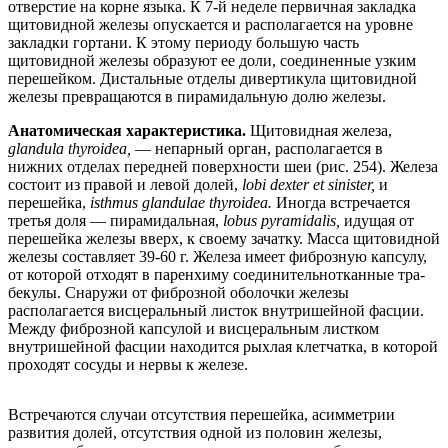
отверстие на корне языка. К 7-й неделе первичная закладка
щитовидной железы опускается и располагается на уровне
закладки гортани. К этому периоду большую часть
щитовидной железы образуют ее доли, соединенные узким
перешейком. Дистальные отделы дивертикула щитовидной
железы превращаются в пирамидальную долю железы.
Анатомическая характеристика.
Щитовидная железа,
glandula thyroidea,
— непарный орган, располагается в
нижних отделах передней поверхности шеи (рис. 254). Железа
состоит из правой и левой долей,
lobi dexter et sinister,
и
перешейка,
isthmus glandulae thyroidea.
Иногда встречается
третья доля — пирамидальная,
lobus pyramidalis,
идущая от
перешейка железы вверх, к своему зачатку. Масса щитовидной
железы составляет 39-60 г. Железа имеет фиброзную капсулу,
от которой отходят в паренхиму соединительнотканные тра-
бекулы. Снаружи от фиброзной оболочки железы
располагается висцеральный листок внутришейной фасции.
Между фиброзной капсулой и висцеральным листком
внутришейной фасции находится рыхлая клетчатка, в которой
проходят сосуды и нервы к железе.
Встречаются случаи отсутствия перешейка, асимметрии
развития долей, отсутствия одной из половин железы,