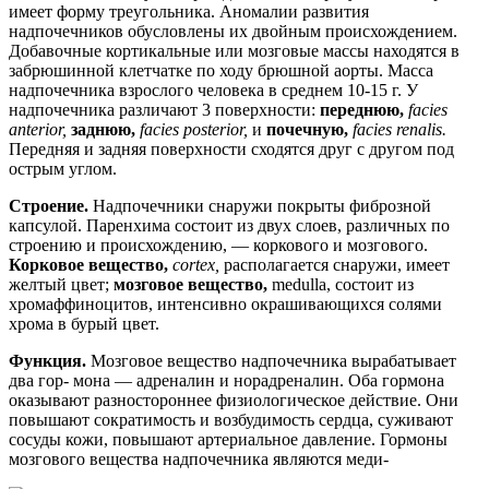
имеет форму треугольника. Аномалии развития
надпочечников обусловлены их двойным происхождением.
Добавочные кортикальные или мозговые массы находятся в
забрюшинной клетчатке по ходу брюшной аорты. Масса
надпочечника взрослого человека в среднем 10-15 г. У
надпочечника различают 3 поверхности:
переднюю,
facies
anterior,
заднюю,
facies posterior,
и
почечную,
facies renalis.
Передняя и задняя поверхности сходятся друг с другом под
острым углом.
Строение.
Надпочечники снаружи покрыты фиброзной
капсулой. Паренхима состоит из двух слоев, различных по
строению и происхождению, — коркового и мозгового.
Корковое вещество,
cortex,
располагается снаружи, имеет
желтый цвет;
мозговое вещество,
medulla, состоит из
хромаффиноцитов, интенсивно окрашивающихся солями
хрома в бурый цвет.
Функция.
Мозговое вещество надпочечника вырабатывает
два гор- мона — адреналин и норадреналин. Оба гормона
оказывают разностороннее физиологическое действие. Они
повышают сократимость и возбудимость сердца, суживают
сосуды кожи, повышают артериальное давление. Гормоны
мозгового вещества надпочечника являются меди-