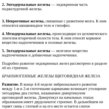
2.
Энтодермальные железы
— эндокринная часть
поджелудочной железы.
3.
Неврогенные железы,
связанные с развитием мозга. К ним
относятся шишковидное тело и гипофиз.
4.
Мезодермальные железы,
происходящие из целомического
эпителия вторичной полости тела. К ним относят корковое
вещество надпочечников и половые железы.
5.
Эктодермальные железы
— мозговое вещество
надпочечников и добавочные надпочечники.
Подробно развитие эндокринных желез рассмотрено в разделе
об их строении.
БРАНХИОГЕННЫЕ ЖЕЛЕЗЫ
ЩИТОВИДНАЯ ЖЕЛЕЗА
Развитие.
В конце 4-й недели эмбрионального развития
между 1-м и 2-м глоточными карманами возникает утолщение
энтодермы дна глотки, называемое дивертикулом
щитовидной железы. Дивертикул на начальных этапах
образования имеет двудольчатое строение. В дальнейшем он
теряет связь с глоткой и на его месте остается слепое