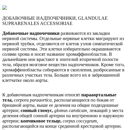
ДОБАВОЧНЫЕ НАДПОЧЕЧНИКИ, GLANDULAE
SUPRARENALES ACCESSORIAE
Добавочные надпочечники
развиваются из закладки
нервной системы. Отдельные нервные клетки мигрируют из
нервной трубки, отделяются от клеток узлов симпатической
нервной системы. Эти клетки избирательно окрашиваются
солями хрома и носят название хромаффинобластов. В
дальнейшем они врастают в эпителий вторичной полости
тела, образуя мозговое вещество надпочечников. Кроме того,
хромаффинобласты собираются в скопления, разбросанные в
различных участках тела. Больше всего их в забрюшинной
клетчатке около аорты.
К добавочным надпочечникам относят
парааортальные
тела,
corpora paraaortica,
располагающиеся по бокам от
брюшной аорты, выше ее деления на общие подвздошные
артерии;
сонный гломус,
glomus caroticum,
лежащий у места
деления общей сонной артерии на внутреннюю и наружную
артерии;
копчиковое тельце,
corpus coccygeum,
располагающийся на конце срединной крестцовой артерии.