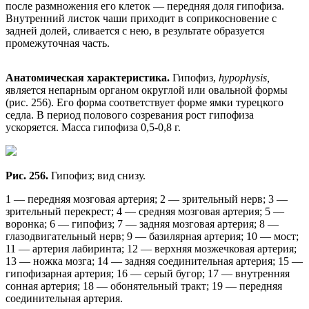
после размножения его клеток — передняя доля гипофиза.
Внутренний листок чаши приходит в соприкосновение с
задней долей, сливается с нею, в результате образуется
промежуточная часть.
Анатомическая характеристика.
Гипофиз,
hypophysis,
является непарным органом округлой или овальной формы
(рис. 256). Его форма соответствует форме ямки турецкого
седла. В период полового созревания рост гипофиза
ускоряется. Масса гипофиза 0,5-0,8 г.
Рис. 256.
Гипофиз; вид снизу.
1 — передняя мозговая артерия; 2 — зрительный нерв; 3 —
зрительный перекрест; 4 — средняя мозговая артерия; 5 —
воронка; 6 — гипофиз; 7 — задняя мозговая артерия; 8 —
глазодвигательный нерв; 9 — базилярная артерия; 10 — мост;
11 — артерия лабиринта; 12 — верхняя мозжечковая артерия;
13 — ножка мозга; 14 — задняя соединительная артерия; 15 —
гипофизарная артерия; 16 — серый бугор; 17 — внутренняя
сонная артерия; 18 — обонятельный тракт; 19 — передняя
соединительная артерия.