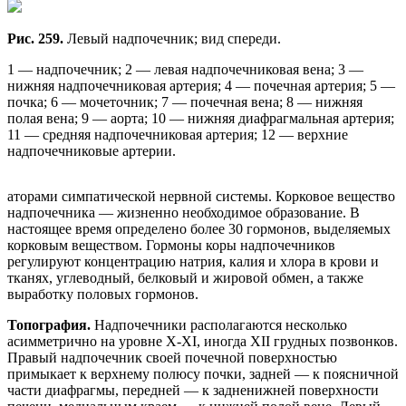
Рис. 259.
Левый надпочечник; вид спереди.
1 — надпочечник; 2 — левая надпочечниковая вена; 3 —
нижняя надпочечниковая артерия; 4 — почечная артерия; 5 —
почка; 6 — мочеточник; 7 — почечная вена; 8 — нижняя
полая вена; 9 — аорта; 10 — нижняя диафрагмальная артерия;
11 — средняя надпочечниковая артерия; 12 — верхние
надпочечниковые артерии.
аторами симпатической нервной системы. Корковое вещество
надпочечника — жизненно необходимое образование. В
настоящее время определено более 30 гормонов, выделяемых
корковым веществом. Гормоны коры надпочечников
регулируют концентрацию натрия, калия и хлора в крови и
тканях, углеводный, белковый и жировой обмен, а также
выработку половых гормонов.
Топография.
Надпочечники располагаются несколько
асимметрично на уровне X-XI, иногда XII грудных позвонков.
Правый надпочечник своей почечной поверхностью
примыкает к верхнему полюсу почки, задней — к поясничной
части диафрагмы, передней — к задненижней поверхности