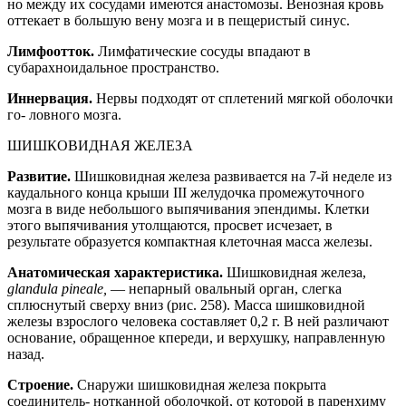
но между их сосудами имеются анастомозы. Венозная кровь
оттекает в большую вену мозга и в пещеристый синус.
Лимфоотток.
Лимфатические сосуды впадают в
субарахноидальное пространство.
Иннервация.
Нервы подходят от сплетений мягкой оболочки
го- ловного мозга.
ШИШКОВИДНАЯ ЖЕЛЕЗА
Развитие.
Шишковидная железа развивается на 7-й неделе из
каудального конца крыши III желудочка промежуточного
мозга в виде небольшого выпячивания эпендимы. Клетки
этого выпячивания утолщаются, просвет исчезает, в
результате образуется компактная клеточная масса железы.
Анатомическая характеристика.
Шишковидная железа,
glandula pineale,
— непарный овальный орган, слегка
сплюснутый сверху вниз (рис. 258). Масса шишковидной
железы взрослого человека составляет 0,2 г. В ней различают
основание, обращенное кпереди, и верхушку, направленную
назад.
Строение.
Снаружи шишковидная железа покрыта
соединитель- нотканной оболочкой, от которой в паренхиму