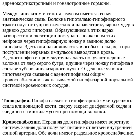
адренокортикотропный и гонадотропные гормоны.
Между гипофизом и гипоталамусом имеется тесная
анатомическая связь. Волокна гипоталамо-гипофизарного
тракта идут от супраоптических и паравентрикулярных ядер в
заднюю долю гипофиза. Образующиеся в этих ядрах
вазопрессин и окситоцин поступают по аксонам этих
нейронов через гипофизарную ножку в заднюю долю
гипофиза. Здесь они накапливаются в особых тельцах, а при
поступлении нервных импульсов выводятся в кровь.
Аденогипофиз и промежуточная часть получают нервные
волокна от ядер серого бугра, идущие через ножку гипофиза в
составе туберогипофизарного пучка. Отдельные участки
гипоталамуса связаны с аденогипофизом общим
кровоснабжением, так называемой гипофизарной портальной
системой кровеносных сосудов.
Топография.
Гипофиз лежит в гипофизарной ямке турецкого
седла клиновидной кости, сверху закрыт диафрагмой седла и
соединен с гипоталамусом при помощи воронки.
Кровоснабжение.
Передняя доля гипофиза имеет воротную
систему. Задняя доля получает питание от ветвей внутренней
сонной артерии. Обе доли имеют раздельное кровоснабжение,