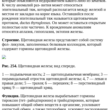
которые объясняются недоразвитием какого-либо из зачатков.
К числу аномалий раз- вития может относиться
эпителиальный тяж, который располагается между железой и
местом ее закладки на корне языка. Оставшийся после
рождения эпителиальный тяж называется щитоязычным
протоком,
ductus thyroglossus.
Он может оставаться открытым
полностью или частично. К врожденным аномалиям
относятся аплазия, гипоплазия, эктопия железы.
Строение.
Щитовидная железа представляет собой систему
фол- ликулов, заполненных белковым коллоидом, который
содержит гормоны щитовидной железы.
Рис. 254.
Щитовидная железа; вид спереди.
1 — подъязычная кость; 2 — щитоподъязычная мембрана; 3 —
пирамидальный отросток щитовидной железы; 4, 7 — левая и
правая доли; 5 — трахея; 6 — перешеек; 8 — перстневидный
хрящ; 9 — щитовидный хрящ.
Функция.
Щитовидная железа вырабатывает гормоны
тироксин (тет- райодтиронин) и трийодтиронин, которые
повышают общий обмен веществ в организме, усиливают
азотистый обмен, а также теплообмен, ускоряют расходование