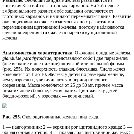
Развитие.
Околощитовидные железы развиваются из
эпителия 3-го и 4-го глоточных карманов. На 7-й неделе
эмбрионального развития обе закладки отделяются от
глоточных карманов и начинают перемещаться вниз. Развитие
околощитовидных желез взаимосвязано с развитием и
перемещением щитовидной железы, поэтому наблюдаются
случаи внедрения этих желез в паренхиму щитовидной
железы.
Анатомическая характеристика.
Околощитовидные железы,
glandulae parathyroideae,
представляют собой две пары желез
(две верхние и две нижние) округлой или овальной формы
(рис. 255). Их поверхность гладкая, блестящая. Число желез
колеблется от 1 до 10. Железы у детей по размерам меньше,
чем у взрослых, увеличиваются в период полового
созревания. Масса колеблется от 25 до 50 мг, причем масса
нижних желез больше, чем верхних. Цвет желез у детей
бледно-розовый, у взрослых — коричневый.
Рис. 255.
Околощитовидные железы; вид сзади.
1 — надгортанник; 2 — верхний рог щитовидного хряща; 3 —
общая сонная артерия; 4 — правая доля щитовидной железы; 5