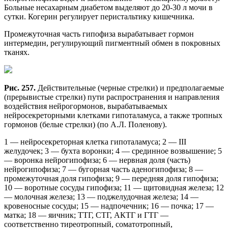
Больные несахарным диабетом выделяют до 20-30 л мочи в
сутки. Когерин регулирует перистальтику кишечника.
Промежуточная часть гипофиза вырабатывает гормон
интермедин, регулирующий пигментный обмен в покровных
тканях.
Рис. 257.
Действительные (черные стрелки) и предполагаемые
(прерывистые стрелки) пути распространения и направления
воздействия нейрогормонов, вырабатываемых
нейросекреторными клетками гипоталамуса, а также тропных
гормонов (белые стрелки) (по А.Л. Поленову).
1 — нейросекреторная клетка гипоталамуса; 2 — III
желудочек; 3 — бухта воронки; 4 — срединное возвышение; 5
— воронка нейрогипофиза; 6 — нервная доля (часть)
нейрогипофиза; 7 — бугорная часть аденогипофиза; 8 —
промежуточная доля гипофиза; 9 — передняя доля гипофиза;
10 — воротные сосуды гипофиза; 11 — щитовидная железа; 12
— молочная железа; 13 — поджелудочная железа; 14 —
кровеносные сосуды; 15 — надпочечник; 16 — почка; 17 —
матка; 18 — яичник; ТТГ, СТГ, АКТГ и ГТГ —
соответственно тиреотропный, соматотропный,