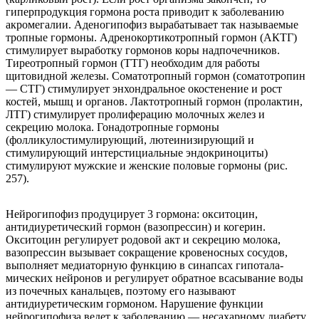
гиперпродукция гормона роста приводит к заболеванию
акромегалии. Аденогипофиз вырабатывает так называемые
тропные гормоны. Адренокортикотропный гормон (АКТГ)
стимулирует выработку гормонов коры надпочечников.
Тиреотропный гормон (ТТГ) необходим для работы
щитовидной железы. Соматотропный гормон (соматотропин
— СТГ) стимулирует энхондральное окостенение и рост
костей, мышц и органов. Лактотропный гормон (пролактин,
ЛТГ) стимулирует пролиферацию молочных желез и
секрецию молока. Гонадотропные гормоны
(фолликулостимулирующий, лютеинизирующий и
стимулирующий интерстициальные эндокриноциты)
стимулируют мужские и женские половые гормоны (рис.
257).
Нейрогипофиз продуцирует 3 гормона: окситоцин,
антидиуретический гормон (вазопрессин) и когерин.
Окситоцин регулирует родовой акт и секрецию молока,
вазопрессин вызывает сокращение кровеносных сосудов,
выполняет медиаторную функцию в синапсах гипотала-
мических нейронов и регулирует обратное всасывание воды
из почечных канальцев, поэтому его называют
антидиуретическим гормоном. Нарушение функции
нейрогипофиза ведет к заболеванию — несахарному диабету.