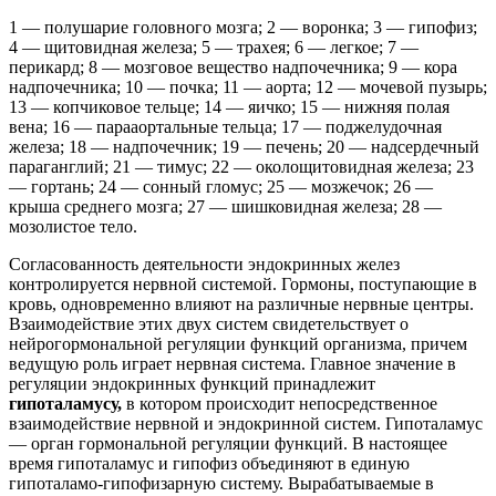
1 — полушарие головного мозга; 2 — воронка; 3 — гипофиз;
4 — щитовидная железа; 5 — трахея; 6 — легкое; 7 —
перикард; 8 — мозговое вещество надпочечника; 9 — кора
надпочечника; 10 — почка; 11 — аорта; 12 — мочевой пузырь;
13 — копчиковое тельце; 14 — яичко; 15 — нижняя полая
вена; 16 — парааортальные тельца; 17 — поджелудочная
железа; 18 — надпочечник; 19 — печень; 20 — надсердечный
параганглий; 21 — тимус; 22 — околощитовидная железа; 23
— гортань; 24 — сонный гломус; 25 — мозжечок; 26 —
крыша среднего мозга; 27 — шишковидная железа; 28 —
мозолистое тело.
Согласованность деятельности эндокринных желез
контролируется нервной системой. Гормоны, поступающие в
кровь, одновременно влияют на различные нервные центры.
Взаимодействие этих двух систем свидетельствует о
нейрогормональной регуляции функций организма, причем
ведущую роль играет нервная система. Главное значение в
регуляции эндокринных функций принадлежит
гипоталамусу,
в котором происходит непосредственное
взаимодействие нервной и эндокринной систем. Гипоталамус
— орган гормональной регуляции функций. В настоящее
время гипоталамус и гипофиз объединяют в единую
гипоталамо-гипофизарную систему. Вырабатываемые в