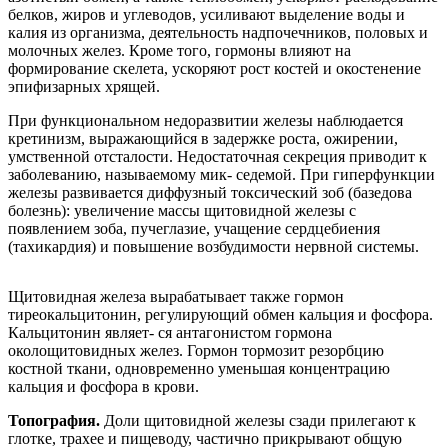
белков, жиров и углеводов, усиливают выделение воды и
калия из организма, деятельность надпочечников, половых и
молочных желез. Кроме того, гормоны влияют на
формирование скелета, ускоряют рост костей и окостенение
эпифизарных хрящей.
При функциональном недоразвитии железы наблюдается
кретинизм, выражающийся в задержке роста, ожирении,
умственной отсталости. Недостаточная секреция приводит к
заболеванию, называемому мик- седемой. При гиперфункции
железы развивается диффузный токсический зоб (базедова
болезнь): увеличение массы щитовидной железы с
появлением зоба, пучеглазие, учащение сердцебиения
(тахикардия) и повышение возбудимости нервной системы.
Щитовидная железа вырабатывает также гормон
тиреокальцитонин, регулирующий обмен кальция и фосфора.
Кальцитонин являет- ся антагонистом гормона
околощитовидных желез. Гормон тормозит резорбцию
костной ткани, одновременно уменьшая концентрацию
кальция и фосфора в крови.
Топография.
Доли щитовидной железы сзади прилегают к
глотке, трахее и пищеводу, частично прикрывают общую