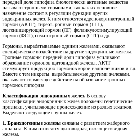
передней доле гипофиза биологически активные вещества
называют тропными гормонами, так как их основное
назначение состоит в регуляции функции других
эндокринных желез. К ним относятся адренокортикотропный
гормон (АКТГ), тиреот- ропный гормон (ТТГ),
лютеинизирующий гормон (ЛГ), фолликулостимулирующий
гормон (ФСГ), соматотропный гормон (СТГ) и др.
Гормоны, вырабатываемые одними железами, оказывают
специфическое воздействие на другие эндокринные железы.
Тропные гормоны передней доли гипофиза усиливают
образование гормонов щитовидной железы, АКТГ
стимулирует продукцию гормонов корой надпочечников и т.д.
Вместе с тем инкреты, вырабатываемые другими железами,
оказывают тормозящее действие на образование тропных
гормонов гипофиза.
Классификация эндокринных желез.
В основу
классификации эндокринных желез положены генетические
признаки, учитывающие происхождение из разных зачатков.
Выделяют следующие группы желез:
1.
Бранхиогенные железы
связаны с развитием жаберного
аппарата. К ним относятся щитовидная, околощитовидная
железы.