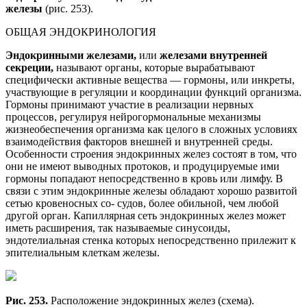
железы
(рис. 253).
ОБЩАЯ ЭНДОКРИНОЛОГИЯ
Эндокринными железами,
или
железами внутренней
секреции,
называют органы, которые вырабатывают
специфически активные вещества — гормоны, или инкреты,
участвующие в регуляции и координации функций организма.
Гормоны принимают участие в реализации нервных
процессов, регулируя нейрогормональные механизмы
жизнеобеспечения организма как целого в сложных условиях
взаимодействия факторов внешней и внутренней среды.
Особенности строения эндокринных желез состоят в том, что
они не имеют выводных протоков, и продуцируемые ими
гормоны попадают непосредственно в кровь или лимфу. В
связи с этим эндокринные железы обладают хорошо развитой
сетью кровеносных со- судов, более обильной, чем любой
другой орган. Капиллярная сеть эндокринных желез может
иметь расширения, так называемые синусоиды,
эндотелиальная стенка которых непосредственно прилежит к
эпителиальным клеткам железы.
Рис. 253.
Расположение эндокринных желез (схема).