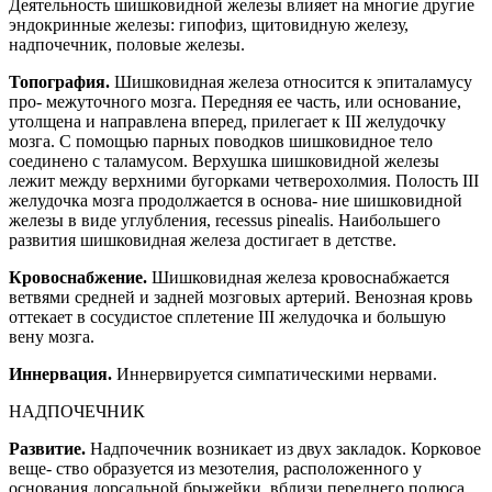
Деятельность шишковидной железы влияет на многие другие
эндокринные железы: гипофиз, щитовидную железу,
надпочечник, половые железы.
Топография.
Шишковидная железа относится к эпиталамусу
про- межуточного мозга. Передняя ее часть, или основание,
утолщена и направлена вперед, прилегает к III желудочку
мозга. С помощью парных поводков шишковидное тело
соединено с таламусом. Верхушка шишковидной железы
лежит между верхними бугорками четверохолмия. Полость III
желудочка мозга продолжается в основа- ние шишковидной
железы в виде углубления, recessus pinealis. Наибольшего
развития шишковидная железа достигает в детстве.
Кровоснабжение.
Шишковидная железа кровоснабжается
ветвями средней и задней мозговых артерий. Венозная кровь
оттекает в сосудистое сплетение III желудочка и большую
вену мозга.
Иннервация.
Иннервируется симпатическими нервами.
НАДПОЧЕЧНИК
Развитие.
Надпочечник возникает из двух закладок. Корковое
веще- ство образуется из мезотелия, расположенного у
основания дорсальной брыжейки, вблизи переднего полюса