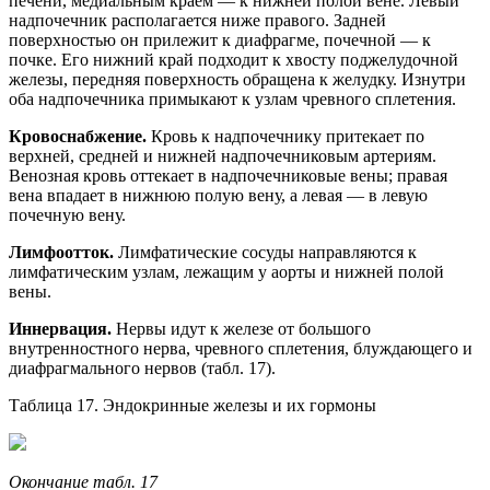
печени, медиальным краем — к нижней полой вене. Левый
надпочечник располагается ниже правого. Задней
поверхностью он прилежит к диафрагме, почечной — к
почке. Его нижний край подходит к хвосту поджелудочной
железы, передняя поверхность обращена к желудку. Изнутри
оба надпочечника примыкают к узлам чревного сплетения.
Кровоснабжение.
Кровь к надпочечнику притекает по
верхней, средней и нижней надпочечниковым артериям.
Венозная кровь оттекает в надпочечниковые вены; правая
вена впадает в нижнюю полую вену, а левая — в левую
почечную вену.
Лимфоотток.
Лимфатические сосуды направляются к
лимфатическим узлам, лежащим у аорты и нижней полой
вены.
Иннервация.
Нервы идут к железе от большого
внутренностного нерва, чревного сплетения, блуждающего и
диафрагмального нервов (табл. 17).
Таблица 17. Эндокринные железы и их гормоны
Окончание табл. 17