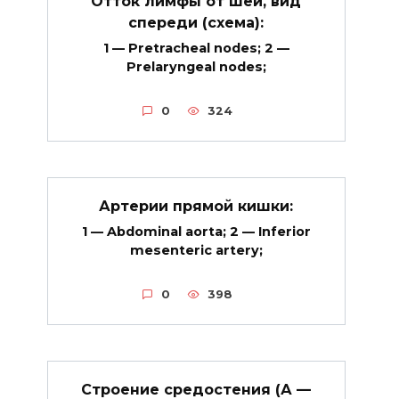
Отток лимфы от шеи, вид
спереди (схема):
1 — Pretracheal nodes; 2 —
Prelaryngeal nodes;
0
324
Артерии прямой кишки:
1 — Abdominal aorta; 2 — Inferior
mesenteric artery;
0
398
Строение средостения (А —