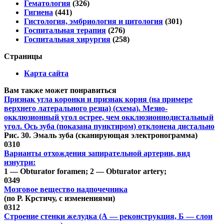
Гематология
(326)
Гигиена
(441)
Гистология, эмбриология и цитология
(301)
Госпитальная терапия
(276)
Госпитальная хирургия
(258)
Страницы
Карта сайта
Вам также может понравиться
Признак угла коронки и признак корня (на примере
верхнего латерального резца) (схема). Мезио-
окклюзионный угол острее, чем окклюзионнодистальный
угол. Ось зуба (показана пунктиром) отклонена дистально
Рис. 30. Эмаль зуба (сканирующая электронограмма)
0
310
Варианты отхождения запирательной артерии, вид
изнутри:
1 — Obturator foramen; 2 — Obturator artery;
0
349
Мозговое вещество надпочечника
(по Р. Крстичу, с изменениями)
0
312
Строение стенки желудка (А — реконструкция, Б — слои