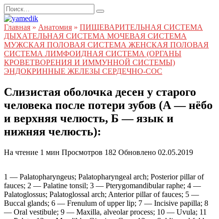
Перейти
Search
к
for:
содержанию
Главная
»
Анатомия
»
ПИЩЕВАРИТЕЛЬНАЯ СИСТЕМА
ДЫХАТЕЛЬНАЯ СИСТЕМА МОЧЕВАЯ СИСТЕМА
МУЖСКАЯ ПОЛОВАЯ СИСТЕМА ЖЕНСКАЯ ПОЛОВАЯ
СИСТЕМА ЛИМФОИДНАЯ СИСТЕМА (ОРГАНЫ
КРОВЕТВОРЕНИЯ И ИММУННОЙ СИСТЕМЫ)
ЭНДОКРИННЫЕ ЖЕЛЕЗЫ СЕРДЕЧНО-СОС
Слизистая оболочка десен у старого
человека после потери зубов (А — нёбо
и верхняя челюсть, Б — язык и
нижняя челюсть):
На чтение
1 мин
Просмотров
182
Обновлено
02.05.2019
1 — Palatopharyngeus; Palatopharyngeal arch; Posterior pillar of
fauces; 2 — Palatine tonsil; 3 — Pterygomandibular raphe; 4 —
Palatoglossus; Palatoglossal arch; Anterior pillar of fauces; 5 —
Buccal glands; 6 — Frenulum of upper lip; 7 — Incisive papilla; 8
— Oral vestibule; 9 — Maxilla, alveolar process; 10 — Uvula; 11