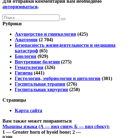
Для отправки комментария вам необходимо
авторизоваться
.
Search
for:
Рубрики
Акушерство и гинекология
(425)
Анатомия
(2 704)
Безопасность жизнедеятельности и медицина
катастроф
(65)
Биология
(929)
Внутренние болезни
(275)
Гематология
(326)
Гигиена
(441)
Гистология, эмбриология и цитология
(301)
Госпитальная терапия
(276)
Госпитальная хирургия
(258)
Страницы
Карта сайта
Вам также может понравиться
Мышцы языка (А — вид снизу, Б — вид сбоку):
1 — Greater horn of hyoid bone; 2 —
0
299