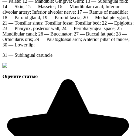
— Palate; 12 — Mandible; Gingiva; Gum; 13 — Sublingual fold;
14 — Skin; 15 — Masseter; 16 — Mandibular canal; Inferior
alveolar artery; Inferior alveolar nerve; 17 — Ramus of mandible;
18 — Parotid gland; 19 — Parotid fascia; 20 — Medial pterygoid;
21 — Tonsillar sinus; Tonsillar fossa; Tonsillar bed; 22 — Epiglottis;
23 — Pharynx, posterior wall; 24 — Peripharyngeal space; 25 —
Mandibular canal; 26 — Buccinator; 27 — Buccal fat pad; 28 —
Orbicularis oris; 29 — Palatoglossal arch; Anterior pillar of fauces;
30 — Lower lip;
31 — Sublingual caruncle
Оцените статью