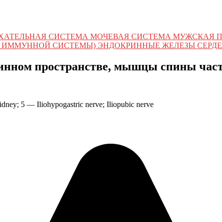
ХАТЕЛЬНАЯ СИСТЕМА МОЧЕВАЯ СИСТЕМА МУЖСКАЯ 
 ИММУННОЙ СИСТЕМЫ) ЭНДОКРИННЫЕ ЖЕЛЕЗЫ СЕРДЕ
шинном пространстве, мышцы спины час
dney; 5 — Iliohypogastric nerve; Iliopubic nerve