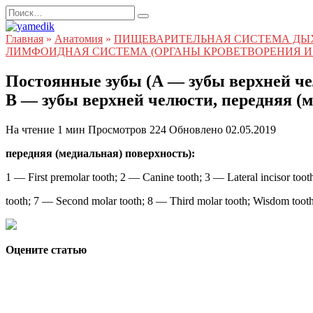
Перейти
Search
к
for:
содержанию
Главная
»
Анатомия
»
ПИЩЕВАРИТЕЛЬНАЯ СИСТЕМА ДЫ
ЛИМФОИДНАЯ СИСТЕМА (ОРГАНЫ КРОВЕТВОРЕНИЯ И
Постоянные зубы (А — зубы верхней че
В — зубы верхней челюсти, передняя (
На чтение
1 мин
Просмотров
224
Обновлено
02.05.2019
передняя (медиальная) поверхность):
1 — First premolar tooth; 2 — Canine tooth; 3 — Lateral incisor too
tooth; 7 — Second molar tooth; 8 — Third molar tooth; Wisdom toot
Оцените статью