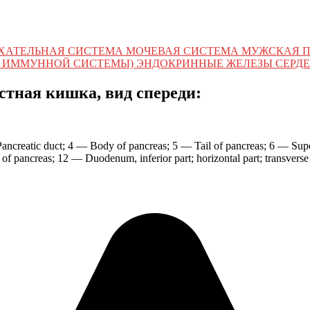
ХАТЕЛЬНАЯ СИСТЕМА МОЧЕВАЯ СИСТЕМА МУЖСКАЯ 
 ИММУННОЙ СИСТЕМЫ) ЭНДОКРИННЫЕ ЖЕЛЕЗЫ СЕРДЕ
стная кишка, вид спереди:
ncreatic duct; 4 — Body of pancreas; 5 — Tail of pancreas; 6 — Supe
 pancreas; 12 — Duodenum, inferior part; horizontal part; transvers