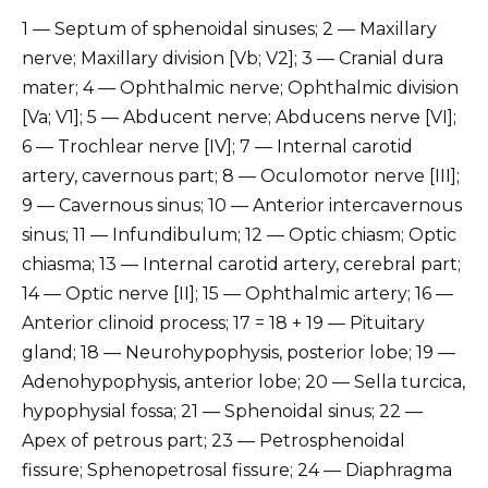
1 — Septum of sphenoidal sinuses; 2 — Maxillary
nerve; Maxillary division [Vb; V2]; 3 — Cranial dura
mater; 4 — Ophthalmic nerve; Ophthalmic division
[Va; V1]; 5 — Abducent nerve; Abducens nerve [VI];
6 — Trochlear nerve [IV]; 7 — Internal carotid
artery, cavernous part; 8 — Oculomotor nerve [III];
9 — Cavernous sinus; 10 — Anterior intercavernous
sinus; 11 — Infundibulum; 12 — Optic chiasm; Optic
chiasma; 13 — Internal carotid artery, cerebral part;
14 — Optic nerve [II]; 15 — Ophthalmic artery; 16 —
Anterior clinoid process; 17 = 18 + 19 — Pituitary
gland; 18 — Neurohypophysis, posterior lobe; 19 —
Adenohypophysis, anterior lobe; 20 — Sella turcica,
hypophysial fossa; 21 — Sphenoidal sinus; 22 —
Apex of petrous part; 23 — Petrosphenoidal
fissure; Sphenopetrosal fissure; 24 — Diaphragma