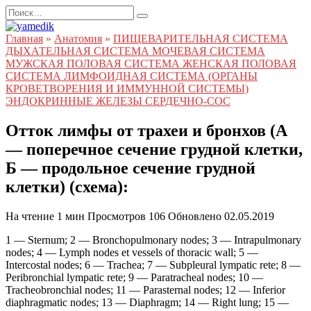
Перейти
Search
к
for:
содержанию
Главная
»
Анатомия
»
ПИЩЕВАРИТЕЛЬНАЯ СИСТЕМА
ДЫХАТЕЛЬНАЯ СИСТЕМА МОЧЕВАЯ СИСТЕМА
МУЖСКАЯ ПОЛОВАЯ СИСТЕМА ЖЕНСКАЯ ПОЛОВАЯ
СИСТЕМА ЛИМФОИДНАЯ СИСТЕМА (ОРГАНЫ
КРОВЕТВОРЕНИЯ И ИММУННОЙ СИСТЕМЫ)
ЭНДОКРИННЫЕ ЖЕЛЕЗЫ СЕРДЕЧНО-СОС
Отток лимфы от трахеи и бронхов (А
— поперечное сечение грудной клетки,
Б — продольное сечение грудной
клетки) (схема):
На чтение
1 мин
Просмотров
106
Обновлено
02.05.2019
1 — Sternum; 2 — Bronchopulmonary nodes; 3 — Intrapulmonary
nodes; 4 — Lymph nodes et vessels of thoracic wall; 5 —
Intercostal nodes; 6 — Trachea; 7 — Subpleural lympatic rete; 8 —
Peribronchial lympatic rete; 9 — Paratracheal nodes; 10 —
Tracheobronchial nodes; 11 — Parasternal nodes; 12 — Inferior
diaphragmatic nodes; 13 — Diaphragm; 14 — Right lung; 15 —