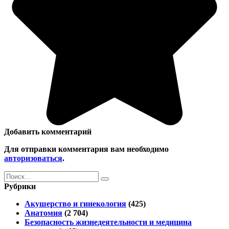
Добавить комментарий
Для отправки комментария вам необходимо
авторизоваться
.
Search
for:
Рубрики
Акушерство и гинекология
(425)
Анатомия
(2 704)
Безопасность жизнедеятельности и медицина