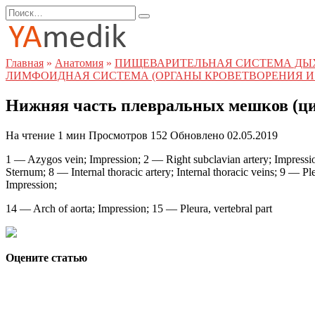
Перейти
Search
к
for:
содержанию
Главная
»
Анатомия
»
ПИЩЕВАРИТЕЛЬНАЯ СИСТЕМА ДЫ
ЛИМФОИДНАЯ СИСТЕМА (ОРГАНЫ КРОВЕТВОРЕНИЯ И
Нижняя часть плевральных мешков (циф
На чтение
1 мин
Просмотров
152
Обновлено
02.05.2019
1 — Azygos vein; Impression; 2 — Right subclavian artery; Impressi
Sternum; 8 — Internal thoracic artery; Internal thoracic veins; 9 — P
Impression;
14 — Arch of aorta; Impression; 15 — Pleura, vertebral part
Оцените статью