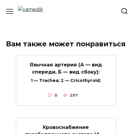
Перейти
к
содержанию
Вам также может понравиться
Язычная артерия (А — вид
спереди, Б — вид сбоку):
1 — Trachea; 2 — Cricothyroid;
0
297
Кровоснабжение