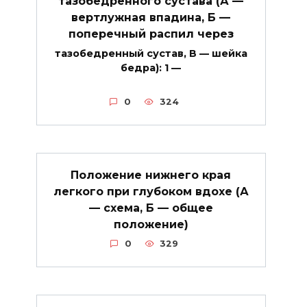
тазобедренного сустава (А —
вертлужная впадина, Б —
поперечный распил через
тазобедренный сустав, В — шейка
бедра): 1 —
0
324
Положение нижнего края
легкого при глубоком вдохе (А
— схема, Б — общее
положение)
0
329