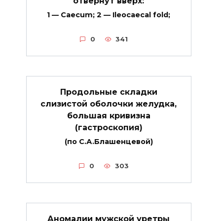
отвернут вверх:
1 — Caecum; 2 — Ileocaecal fold;
0
341
Продольные складки
слизистой оболочки желудка,
большая кривизна
(гастроскопия)
(по С.А.Блашенцевой)
0
303
Аномалии мужской уретры