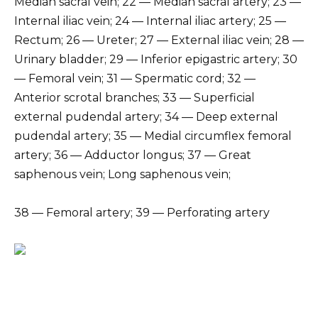
Median sacral vein; 22 — Median sacral artery; 23 —
Internal iliac vein; 24 — Internal iliac artery; 25 —
Rectum; 26 — Ureter; 27 — External iliac vein; 28 —
Urinary bladder; 29 — Inferior epigastric artery; 30
— Femoral vein; 31 — Spermatic cord; 32 —
Anterior scrotal branches; 33 — Superficial
external pudendal artery; 34 — Deep external
pudendal artery; 35 — Medial circumflex femoral
artery; 36 — Adductor longus; 37 — Great
saphenous vein; Long saphenous vein;
38 — Femoral artery; 39 — Perforating artery