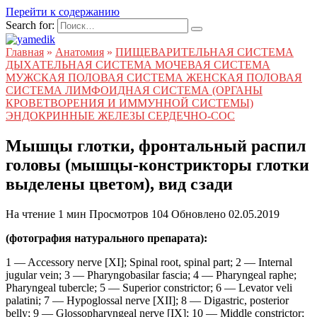
Перейти к содержанию
Search for:
Главная
»
Анатомия
»
ПИЩЕВАРИТЕЛЬНАЯ СИСТЕМА
ДЫХАТЕЛЬНАЯ СИСТЕМА МОЧЕВАЯ СИСТЕМА
МУЖСКАЯ ПОЛОВАЯ СИСТЕМА ЖЕНСКАЯ ПОЛОВАЯ
СИСТЕМА ЛИМФОИДНАЯ СИСТЕМА (ОРГАНЫ
КРОВЕТВОРЕНИЯ И ИММУННОЙ СИСТЕМЫ)
ЭНДОКРИННЫЕ ЖЕЛЕЗЫ СЕРДЕЧНО-СОС
Мышцы глотки, фронтальный распил
головы (мышцы-констрикторы глотки
выделены цветом), вид сзади
На чтение
1 мин
Просмотров
104
Обновлено
02.05.2019
(фотография натурального препарата):
1 — Accessory nerve [XI]; Spinal root, spinal part; 2 — Internal
jugular vein; 3 — Pharyngobasilar fascia; 4 — Pharyngeal raphe;
Pharyngeal tubercle; 5 — Superior constrictor; 6 — Levator veli
palatini; 7 — Hypoglossal nerve [XII]; 8 — Digastric, posterior
belly; 9 — Glossopharyngeal nerve [IX]; 10 — Middle constrictor;