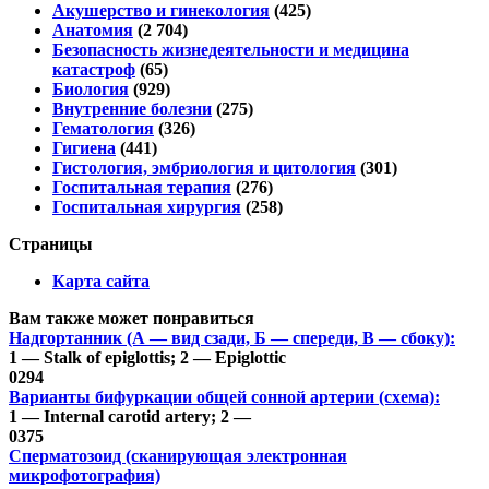
Акушерство и гинекология
(425)
Анатомия
(2 704)
Безопасность жизнедеятельности и медицина
катастроф
(65)
Биология
(929)
Внутренние болезни
(275)
Гематология
(326)
Гигиена
(441)
Гистология, эмбриология и цитология
(301)
Госпитальная терапия
(276)
Госпитальная хирургия
(258)
Страницы
Карта сайта
Вам также может понравиться
Надгортанник (А — вид сзади, Б — спереди, В — сбоку):
1 — Stalk of epiglottis; 2 — Epiglottic
0
294
Варианты бифуркации общей сонной артерии (схема):
1 — Internal carotid artery; 2 —
0
375
Сперматозоид (сканирующая электронная
микрофотография)