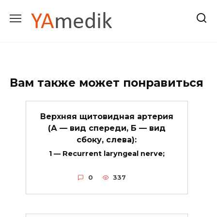
Перейти
к
содержанию
Вам также может понравиться
Верхняя щитовидная артерия
(А — вид спереди, Б — вид
сбоку, слева):
1 — Recurrent laryngeal nerve;
0
337