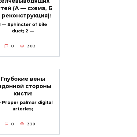
елчевыводящих
тей (А — схема, Б
 реконструкция):
1 — Sphincter of bile
duct; 2 —
0
303
Глубокие вены
адонной стороны
кисти:
— Proper palmar digital
arteries;
0
339