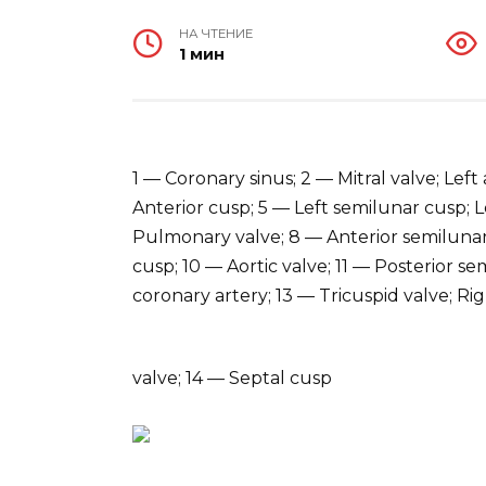
НА ЧТЕНИЕ
1 мин
1 — Coronary sinus; 2 — Mitral valve; Left
Anterior cusp; 5 — Left semilunar cusp; L
Pulmonary valve; 8 — Anterior semilunar
cusp; 10 — Aortic valve; 11 — Posterior 
coronary artery; 13 — Tricuspid valve; Rig
valve; 14 — Septal cusp