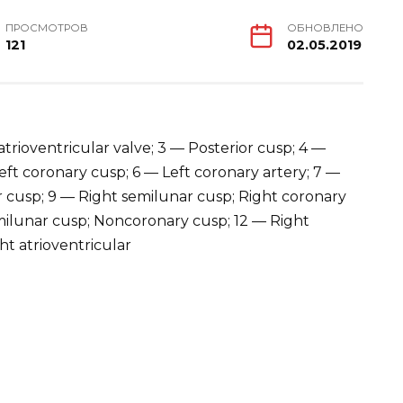
ПРОСМОТРОВ
ОБНОВЛЕНО
121
02.05.2019
 atrioventricular valve; 3 — Posterior cusp; 4 —
eft coronary cusp; 6 — Left coronary artery; 7 —
 cusp; 9 — Right semilunar cusp; Right coronary
semilunar cusp; Noncoronary cusp; 12 — Right
ht atrioventricular