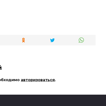
й
еобходимо
авторизоваться
.