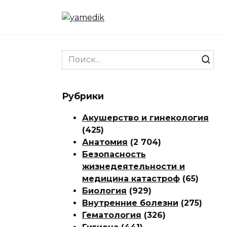
Перейти
к
содержанию
Search
for:
Рубрики
Акушерство и гинекология
(425)
Анатомия
(2 704)
Безопасность
жизнедеятельности и
медицина катастроф
(65)
Биология
(929)
Внутренние болезни
(275)
Гематология
(326)