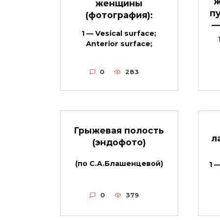
ж
женщины
пу
(фотография):
—
1 — Vesical surface;
Anterior surface;
0
283
Грыжевая полость
л
(эндофото)
(по С.А.Блашенцевой)
1 
0
379