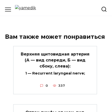
Перейти
к
содержанию
Вам также может понравиться
Верхняя щитовидная артерия
(А — вид спереди, Б — вид
сбоку, слева):
1 — Recurrent laryngeal nerve;
0
337