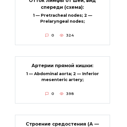
Отток лимфы от шеи, вид
спереди (схема):
1 — Pretracheal nodes; 2 —
Prelaryngeal nodes;
0
324
Артерии прямой кишки:
1 — Abdominal aorta; 2 — Inferior
mesenteric artery;
0
398
Строение средостения (А —