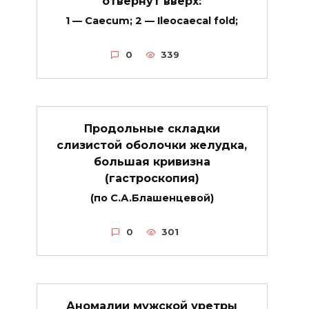
отвернут вверх:
1 — Caecum; 2 — Ileocaecal fold;
0
339
Продольные складки
слизистой оболочки желудка,
большая кривизна
(гастроскопия)
(по С.А.Блашенцевой)
0
301
Аномалии мужской уретры