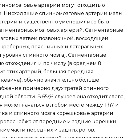
инномозговые артерии могут отходить от
и. Нисходящие спинномозговые артерии малы
артерий и существенно уменьшились бы в
сегментарных мозговых артерий. Сегментарные
озговых ветвей позвоночной, восходящей
жреберных, поясничных и латеральных
т уровня спинного мозга). Сегментарные
ю отхождения и по числу (в среднем 8
 из этих артерий, большая передняя
мкевича), обычно значительно больше
набжение примерно двух третей спинного
ной области. В 65\% случаев она отходит слева,
отя может начаться в любом месте между Th7 и
ника и спинного мозга корешковые артерии
 кровоснабжают передние и задние корешки
кие части передних и задних рогов.