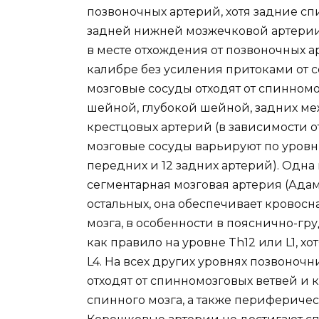
позвоночных артерий, хотя задние сп
задней нижней мозжечковой артери
в месте отхождения от позвоночных 
калибре без усиления притоками от 
мозговые сосуды отходят от спинном
шейной, глубокой шейной, задних ме
крестцовых артерий (в зависимости о
мозговые сосуды варьируют по уровн
передних и 12 задних артерий). Одна
сегментарная мозговая артерия (Ада
остальных, она обеспечивает кровос
мозга, в особенности в пояснично-груд
как правило на уровне Th12 или L1, х
L4. На всех других уровнях позвоноч
отходят от спинномозговых ветвей и
спинного мозга, а также периферичес