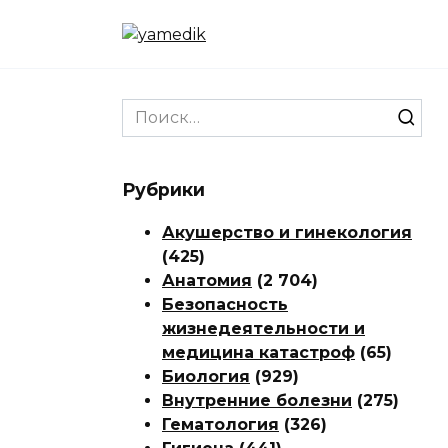
Перейти
к
содержанию
Search
for:
Рубрики
Акушерство и гинекология
(425)
Анатомия
(2 704)
Безопасность
жизнедеятельности и
медицина катастроф
(65)
Биология
(929)
Внутренние болезни
(275)
Гематология
(326)