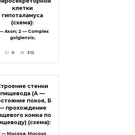
ейросекреторной
клетки
гипоталамуса
(схема):
 — Axon; 2 — Complex
golgiensis;
0
312
Строение стенки
пищевода (А —
остояние покоя, Б
— прохождение
ищевого комка по
ищеводу) (схема):
1 — Mucosa; Mucous