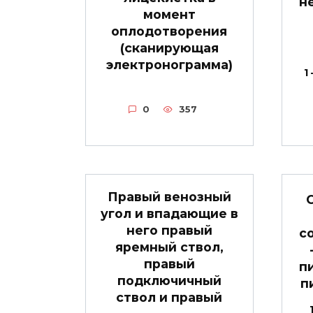
н
момент
оплодотворения
(сканирующая
электронограмма)
1
0
357
Правый венозный
угол и впадающие в
него правый
с
яремный ствол,
правый
п
подключичный
п
ствол и правый