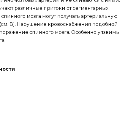
инномозговых артерий и не сливаются с ними.
учают различные притоки от сегментарных
 спинного мозга могут получать артериальную
(см. В). Нарушение кровоснабжения подобной
 поражение спинного мозга. Особенно уязвимы
га.
ности