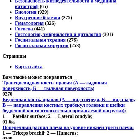
Безопасность жизнедеятельности и медицина
катастроф
(65)
Биология
(929)
Внутренние болезни
(275)
Гематология
(326)
Гигиена
(441)
Гистология, эмбриология и цитология
(301)
Госпитальная терапия
(276)
Госпитальная хирургия
(258)
Страницы
Карта сайта
Вам также может понравиться
Трапециевидная кость, правая (А — ладонная
поверхность, Б — тыльная поверхность)
0
270
Бедренная кость, правая (А — вид спереди, Б — вид сзади,
В — направления костных трабекул головки и шейки
бедренной кости относительно прилагаемой нагрузки):
1 — Patellar surface; 2 — Lateral condyle;
0
1.6к.
Поперечный распил плеча на уровне нижней трети плеча:
1 — Triceps brachii; 2 — Humerus;
0
369