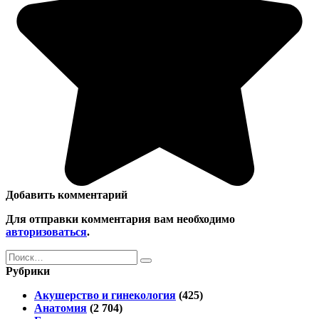
Добавить комментарий
Для отправки комментария вам необходимо
авторизоваться
.
Search
for:
Рубрики
Акушерство и гинекология
(425)
Анатомия
(2 704)