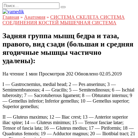
Перейти
Search
к
for:
содержанию
Главная
»
Анатомия
»
СИСТЕМА СКЕЛЕТА СИСТЕМА
СОЕДИНЕНИЯ КОСТЕЙ МЫШЕЧНАЯ СИСТЕМА
Задняя группа мышц бедра и таза,
правого, вид сзади (большая и средняя
ягодичные мышцы частично
удалены):
На чтение
1 мин
Просмотров
202
Обновлено
02.05.2019
I — Gastrocnemius, medial head; 2 — Pes anserinus; 3 —
Semimembranosus; 4 — Gracilis; 5 — Semitendinosus; 6 — Ischial
tuberosity; 7 — Sacrotuberous ligament; 8 — Obturator internus; 9
— Gemellus inferior; Inferior gemellus; 10 — Gemellus superior;
Superior gemellus;
II — Gluteus maximus; 12 — Iliac crest; 13 — Anterior superior
iliac spine; 14 — Gluteus minimus; 15 — Tensor fasciae latae;
Tensor of fascia lata; 16 — Gluteus medius; 17 — Piriformis; 18 —
Quadratus femoris; 19 — Adductor magnus; 20 — Iliotibial tract; 21