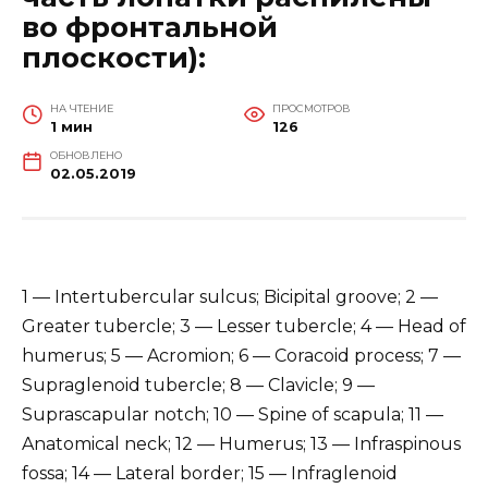
во фронтальной
плоскости):
НА ЧТЕНИЕ
ПРОСМОТРОВ
1 мин
126
ОБНОВЛЕНО
02.05.2019
1 — Intertubercular sulcus; Bicipital groove; 2 —
Greater tubercle; 3 — Lesser tubercle; 4 — Head of
humerus; 5 — Acromion; 6 — Coracoid process; 7 —
Supraglenoid tubercle; 8 — Clavicle; 9 —
Suprascapular notch; 10 — Spine of scapula; 11 —
Anatomical neck; 12 — Humerus; 13 — Infraspinous
fossa; 14 — Lateral border; 15 — Infraglenoid