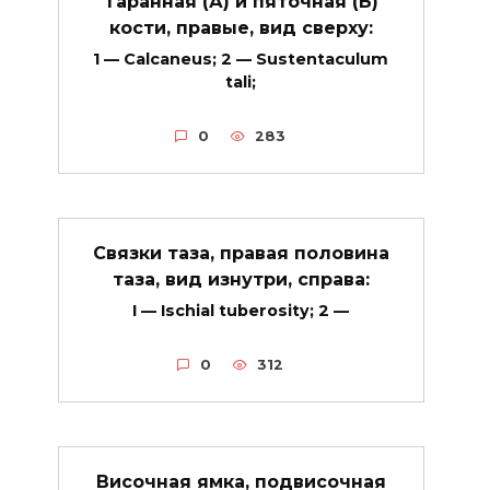
Таранная (А) и пяточная (Б)
кости, правые, вид сверху:
1 — Calcaneus; 2 — Sustentaculum
tali;
0
283
Связки таза, правая половина
таза, вид изнутри, справа:
I — Ischial tuberosity; 2 —
0
312
Височная ямка, подвисочная