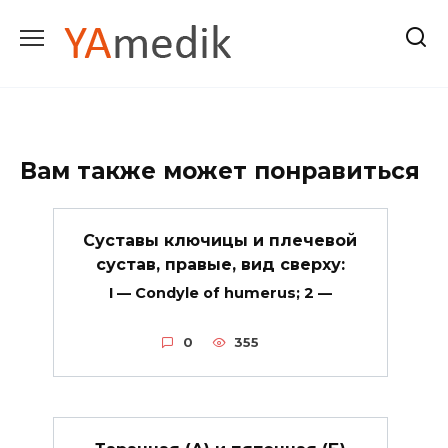
Перейти
к
содержанию
Вам также может понравиться
Суставы ключицы и плечевой
сустав, правые, вид сверху:
I — Condyle of humerus; 2 —
0
355