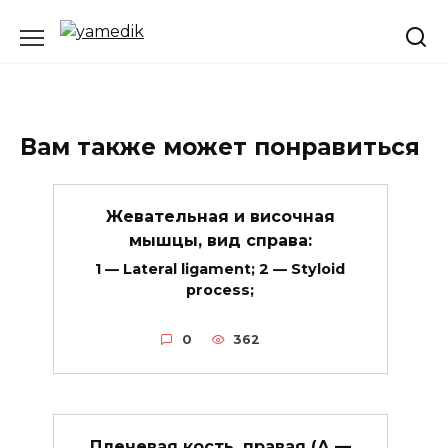
Перейти
к
содержанию
Вам также может понравиться
Жевательная и височная
мышцы, вид справа:
1 — Lateral ligament; 2 — Styloid
process;
0
362
Плечевая кость, правая (А —