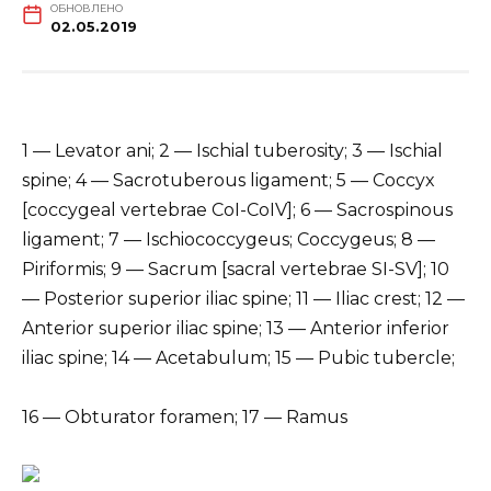
ОБНОВЛЕНО
02.05.2019
1 — Levator ani; 2 — Ischial tuberosity; 3 — Ischial
spine; 4 — Sacrotuberous ligament; 5 — Coccyx
[coccygeal vertebrae CoI-CoIV]; 6 — Sacrospinous
ligament; 7 — Ischiococcygeus; Coccygeus; 8 —
Piriformis; 9 — Sacrum [sacral vertebrae SI-SV]; 10
— Posterior superior iliac spine; 11 — Iliac crest; 12 —
Anterior superior iliac spine; 13 — Anterior inferior
iliac spine; 14 — Acetabulum; 15 — Pubic tubercle;
16 — Obturator foramen; 17 — Ramus