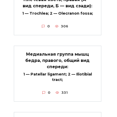
вид спереди, Б — вид сзади):
1 — Trochlea; 2 — Olecranon fossa;
0
306
Медиальная группа мышц
бедра, правого, общий вид
спереди:
1 — Patellar ligament; 2 — Iliotibial
tract;
0
331