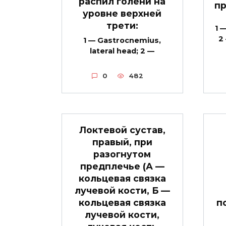
распил голени на
пр
уровне верхней
трети:
1 
2
1 — Gastrocnemius,
lateral head; 2 —
0
482
Локтевой сустав,
правый, при
разогнутом
предплечье (А —
кольцевая связка
лучевой кости, Б —
кольцевая связка
п
лучевой кости,