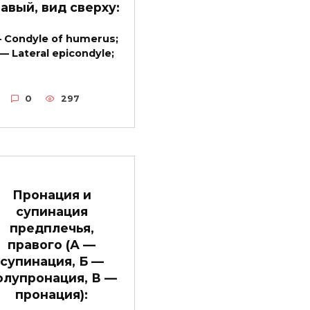
авый, вид сверху:
— Condyle of humerus;
 — Lateral epicondyle;
0
297
Пронация и
супинация
предплечья,
правого (А —
супинация, Б —
олупронация, В —
пронация):