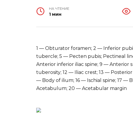
НА ЧТЕНИЕ
1 мин
1 — Obturator foramen; 2 — Inferior pub
tubercle; 5 — Pecten pubis; Pectineal li
Anterior inferior iliac spine; 9 — Anterior su
tuberosity; 12 — Iliac crest; 13 — Posterior
— Body of ilium; 16 — Ischial spine; 17 — B
Acetabulum; 20 — Acetabular margin