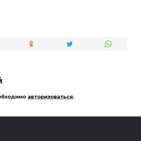
й
еобходимо
авторизоваться
.