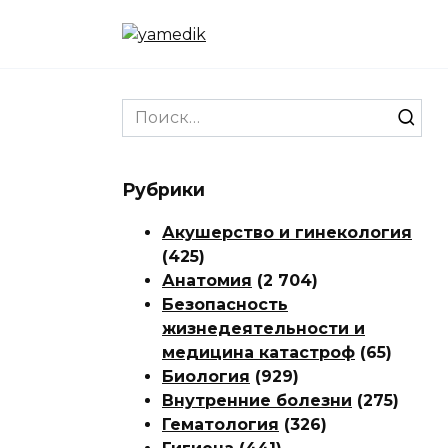
Перейти
к
содержанию
Search
for:
Рубрики
Акушерство и гинекология
(425)
Анатомия
(2 704)
Безопасность
жизнедеятельности и
медицина катастроф
(65)
Биология
(929)
Внутренние болезни
(275)
Гематология
(326)