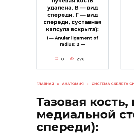
лучевая кость
удалена, В — вид
спереди, Г — вид
спереди, суставная
капсула вскрыта):
1 — Anular ligament of
radius; 2 —
0
276
ГЛАВНАЯ
»
АНАТОМИЯ
»
СИСТЕМА СКЕЛЕТА С
Тазовая кость,
медиальной ст
спереди):