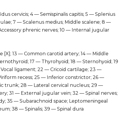
dus cervicis; 4 — Semispinalis capitis; 5 — Splenius
capulae; 7 — Scalenus medius; Middle scalene; 8 —
 Accessory phrenic nerves; 10 — Internal jugular
e [X]; 13 — Common carotid artery; 14 — Middle
ernothyroid; 17 — Thyrohyoid; 18 — Sternohyoid; 19
Vocal ligament; 22 — Cricoid cartilage; 23 —
iriform recess; 25 — Inferior constrictor; 26 —
c trunk; 28 — Lateral cervical nucleus; 29 —
ery; 31 — External jugular vein; 32 — Spinal nerves;
body; 35 — Subarachnoid space; Leptomeningeal
eum; 38 — Spinalis; 39 — Spinal dura