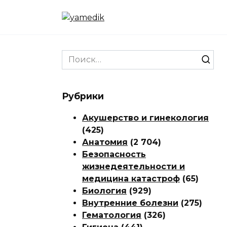
Перейти
к
содержанию
Search
for:
Рубрики
Акушерство и гинекология
(425)
Анатомия
(2 704)
Безопасность
жизнедеятельности и
медицина катастроф
(65)
Биология
(929)
Внутренние болезни
(275)
Гематология
(326)