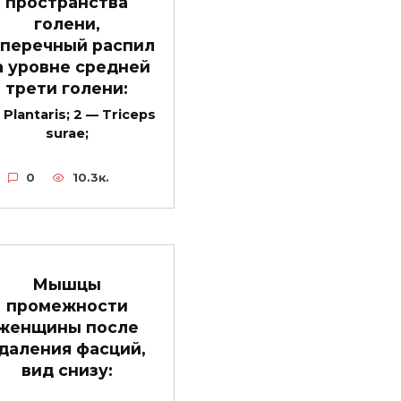
пространства
голени,
перечный распил
а уровне средней
трети голени:
 Plantaris; 2 — Triceps
surae;
0
10.3к.
Мышцы
промежности
женщины после
даления фасций,
вид снизу: