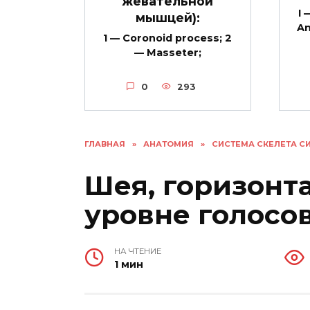
жевательной
I 
мышцей):
An
1 — Coronoid process; 2
— Masseter;
0
293
ГЛАВНАЯ
»
АНАТОМИЯ
»
СИСТЕМА СКЕЛЕТА С
Шея, горизонт
уровне голосо
НА ЧТЕНИЕ
1 мин