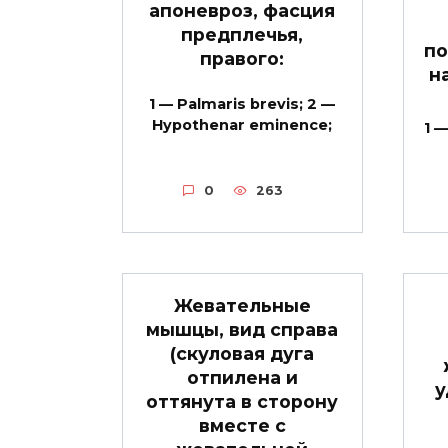
апоневроз, фасция
предплечья,
по
правого:
н
1 — Palmaris brevis; 2 —
Hypothenar eminence;
1 —
0
263
Жевательные
мышцы, вид справа
(скуловая дуга
отпилена и
у
оттянута в сторону
вместе с