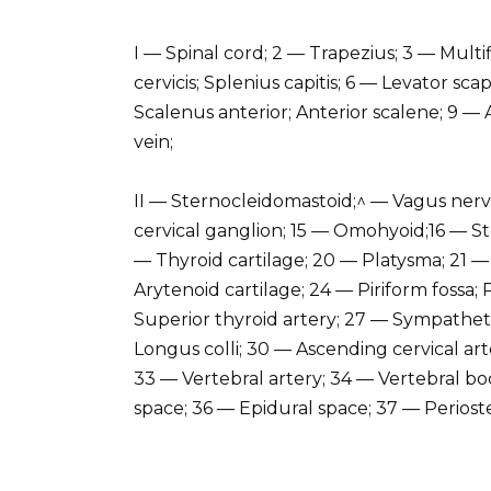
I — Spinal cord; 2 — Trapezius; 3 — Multifi
cervicis; Splenius capitis; 6 — Levator s
Scalenus anterior; Anterior scalene; 9 —
vein;
II — Sternocleidomastoid;^ — Vagus nerv
cervical ganglion; 15 — Omohyoid;16 — St
— Thyroid cartilage; 20 — Platysma; 21 — 
Arytenoid cartilage; 24 — Piriform fossa; P
Superior thyroid artery; 27 — Sympatheti
Longus colli; 30 — Ascending cervical art
33 — Vertebral artery; 34 — Vertebral 
space; 36 — Epidural space; 37 — Periost