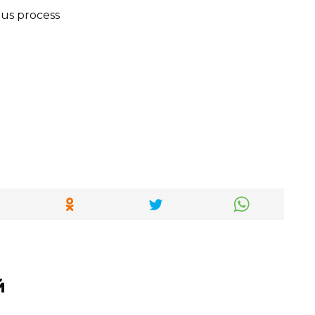
ous process
й