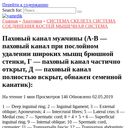
Перейти к содержанию
Search for:
Главная
»
Анатомия
»
СИСТЕМА СКЕЛЕТА СИСТЕМА
СОЕДИНЕНИЯ КОСТЕЙ МЫШЕЧНАЯ СИСТЕМА
Паховый канал мужчины (А-В —
паховый канал при послойном
удалении широких мышц брюшной
стенки, Г — паховый канал частично
открыт, Д — паховый канал
полностью вскрыт, обнажен семенной
канатик):
На чтение
1 мин
Просмотров
146
Обновлено
02.05.2019
1 — Deep inguinal ring; 2 — Inguinal ligament; 3 — External
oblique; Aponeurosis; 4 — Intercrural fibres; 5 — Lateral crus; 6 —
Medial crus; 7 — Spermatic cord; 8 = 4 + 5 + 6 — Superficial
inguinal ring; 9 — Internal oblique; 10 — Spermatic cord,
cremaster; 11 — Transversalis fascia; 12 — Transversus abdominis;