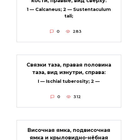
кости, правые, вид сверху:
1 — Calcaneus; 2 — Sustentaculum
tali;
0
283
Связки таза, правая половина
таза, вид изнутри, справа:
I — Ischial tuberosity; 2 —
0
312
Височная ямка, подвисочная
ямка и крыловидно-нёбная