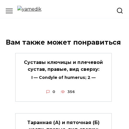
Перейти
к
содержанию
Вам также может понравиться
Суставы ключицы и плечевой
сустав, правые, вид сверху:
I — Condyle of humerus; 2 —
0
356
Таранная (А) и пяточная (Б)