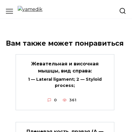
Перейти
к
содержанию
Вам также может понравиться
Жевательная и височная
мышцы, вид справа:
1 — Lateral ligament; 2 — Styloid
process;
0
361
Плечевая кость, правая (А —