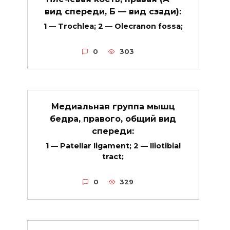
вид спереди, Б — вид сзади):
1 — Trochlea; 2 — Olecranon fossa;
0
303
Медиальная группа мышц
бедра, правого, общий вид
спереди:
1 — Patellar ligament; 2 — Iliotibial
tract;
0
329