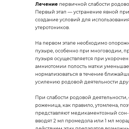
Лечение
первичной слабости родовой
Первый этап — устранение явной при
создание условий для использования
утеротоников.
На первом этапе необходимо опорож
пузыре, особенно при многоводии, 
пузыря осуществляется при укорочен
амниотомии полость матки уменьшает
нормализоваться в течение ближайших
усилению родовой деятельности дру
При слабости родовой деятельности,
роженица, как правило, утомлена, по
представляют медикаментозный сон-от
вводят 2 мл промедола или 1 мл мора
действием этих препаратов возможн