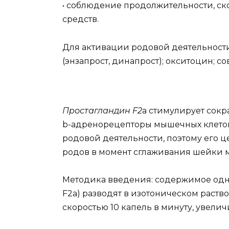
• соблюдение продолжительности, ск
средств.
Для активации родовой деятельности
(энзапрост, динапрост); окситоцин; с
Простагландин
F
2
a стимулирует сокр
b-адренорецепторы мышечных клеток.
родовой деятельности, поэтому его ц
родов в момент сглаживания шейки ма
Методика введения: содержимое одно
F2a) разводят в изотоническом раств
скоростью 10 капель в минуту, увели