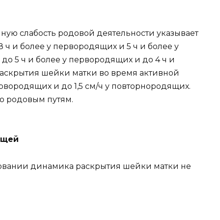
ичную слабость родовой деятельности указывает
 ч и более у первородящих и 5 ч и более у
до 5 ч и более у первородящих и до 4 ч и
раскрытия шейки матки во время активной
ервородящих и до 1,5 см/ч у повторнородящих.
о родовым путям.
ящей
овании динамика раскрытия шейки матки не