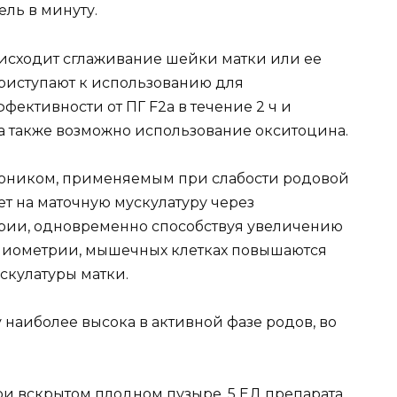
ель в минуту.
оисходит сглаживание шейки матки или ее
приступают к использованию для
ективности от ПГ F2a в течение 2 ч и
 также возможно использование окситоцина.
тоником, применяемым при слабости родовой
т на маточную мускулатуру через
рии, одновременно способствуя увеличению
 миометрии, мышечных клетках повышаются
ускулатуры матки.
 наиболее высока в активной фазе родов, во
ри вскрытом плодном пузыре. 5 ЕД препарата