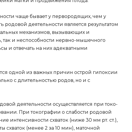
шейки матки и продвижения плода.
ности чаще бывает у первородящих, чем у
ь родовой деятельности является результатом
ральных механизмов, вызывающих и
, так и неспособности нервно-мышечного
сы и отвечать на них адекватными
ется одной из важных причин острой гипоксии
олько с длительностью родов, но и с
довой деятельности осуществляется при токо-
вании. При токографии о слабости родовой
е интенсивности схваток (ниже 30 мм рт. ст.),
оты схваток (менее 2 за 10 мин), маточной