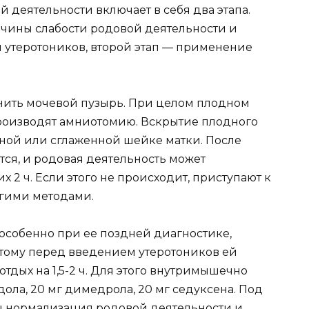
 деятельности включает в себя два этапа.
чины слабости родовой деятельности и
 утеротоников, второй этап — применение
нить мочевой пузырь. При целом плодном
производят амниотомию. Вскрытие плодного
ной или сглаженной шейке матки. После
ся, и родовая деятельность может
 2 ч. Если этого не происходит, приступают к
гими методами.
 особенно при ее поздней диагностике,
этому перед введением утеротоников ей
дых на 1,5-2 ч. Для этого внутримышечно
дола, 20 мг димедрола, 20 мг седуксена. Под
ы нормализация родовой деятельности и