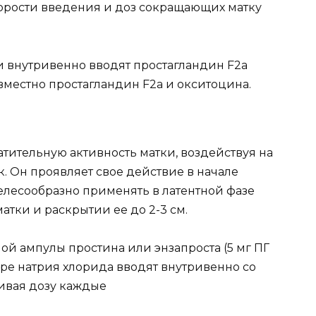
орости введения и доз сокращающих матку
 внутривенно вводят простагландин F2a
овместно простагландин F2a и окситоцина.
атительную активность матки, воздействуя на
 Он проявляет свое действие в начале
елесообразно применять в латентной фазе
тки и раскрытии ее до 2-3 см.
й ампулы простина или энзапроста (5 мг ПГ
оре натрия хлорида вводят внутривенно со
чивая дозу каждые