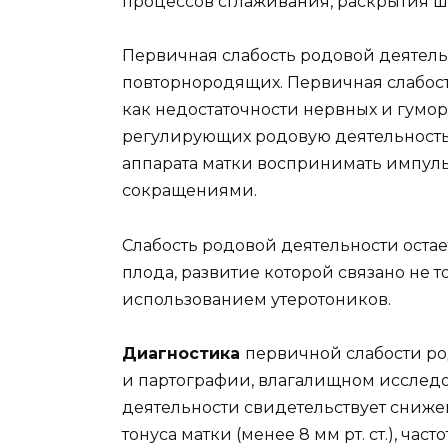
процессов сглаживания, раскрытия 
Первичная слабость родовой деятель
повторнородящих. Первичная слабост
как недостаточности нервных и гумо
регулирующих родовую деятельность
аппарата матки воспринимать импуль
сокращениями.
Слабость родовой деятельности оста
плода, развитие которой связано не т
использованием утеротоников.
Диагностика
первичной слабости ро
и партографии, влагалищном исследо
деятельности свидетельствует снижени
тонуса матки (менее 8 мм рт. ст.), част