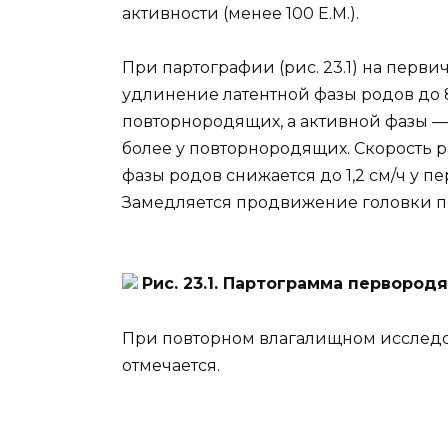
активности (менее 100 Е.М.).
При партографии (рис. 23.1) на перв
удлинение латентной фазы родов до 8
повторнородящих, а активной фазы — 
более у повторнородящих. Скорость 
фазы родов снижается до 1,2 см/ч у п
Замедляется продвижение головки п
Рис. 23.1. Партограмма первород
При повторном влагалищном исслед
отмечается.